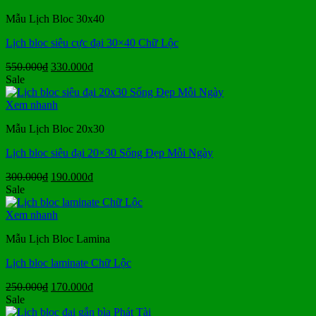
190.000₫.
Mẫu Lịch Bloc 30x40
Lịch bloc siêu cực đại 30×40 Chữ Lộc
Giá
Giá
550.000
₫
330.000
₫
gốc
hiện
Sale
là:
tại
550.000₫.
là:
Xem nhanh
330.000₫.
Mẫu Lịch Bloc 20x30
Lịch bloc siêu đại 20×30 Sống Đẹp Mỗi Ngày
Giá
Giá
300.000
₫
190.000
₫
gốc
hiện
Sale
là:
tại
300.000₫.
là:
Xem nhanh
190.000₫.
Mẫu Lịch Bloc Lamina
Lịch bloc laminate Chữ Lộc
Giá
Giá
250.000
₫
170.000
₫
gốc
hiện
Sale
là:
tại