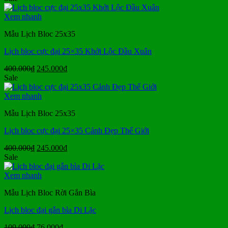
là:
tại
99.000₫.
là:
Xem nhanh
79.000₫.
Mẫu Lịch Bloc 25x35
Lịch bloc cực đại 25×35 Khởi Lộc Đầu Xuân
Giá
Giá
400.000
₫
245.000
₫
gốc
hiện
Sale
là:
tại
400.000₫.
là:
Xem nhanh
245.000₫.
Mẫu Lịch Bloc 25x35
Lịch bloc cực đại 25×35 Cảnh Đẹp Thế Giới
Giá
Giá
400.000
₫
245.000
₫
gốc
hiện
Sale
là:
tại
400.000₫.
là:
Xem nhanh
245.000₫.
Mẫu Lịch Bloc Rời Gắn Bìa
Lịch bloc đại gắn bìa Di Lặc
Giá
Giá
109.000
₫
76.000
₫