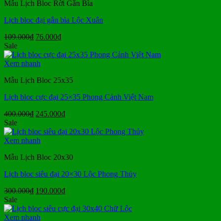
Mẫu Lịch Bloc Rời Gắn Bìa
Lịch bloc đại gắn bìa Lộc Xuân
Giá
Giá
109.000
₫
76.000
₫
gốc
hiện
Sale
là:
tại
109.000₫.
là:
Xem nhanh
76.000₫.
Mẫu Lịch Bloc 25x35
Lịch bloc cực đại 25×35 Phong Cảnh Việt Nam
Giá
Giá
400.000
₫
245.000
₫
gốc
hiện
Sale
là:
tại
400.000₫.
là:
Xem nhanh
245.000₫.
Mẫu Lịch Bloc 20x30
Lịch bloc siêu đại 20×30 Lộc Phong Thủy
Giá
Giá
300.000
₫
190.000
₫
gốc
hiện
Sale
là:
tại
300.000₫.
là:
Xem nhanh