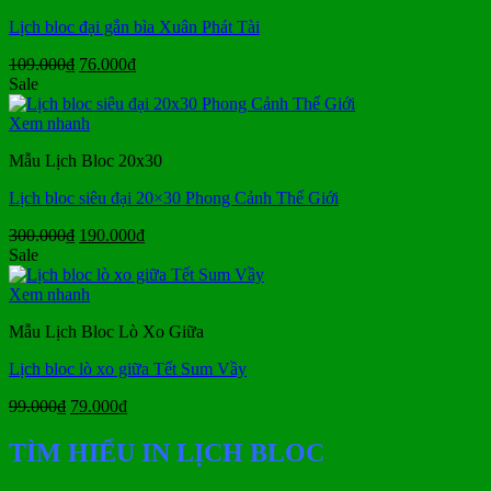
Lịch bloc đại gắn bìa Xuân Phát Tài
Giá
Giá
109.000
₫
76.000
₫
gốc
hiện
Sale
là:
tại
109.000₫.
là:
Xem nhanh
76.000₫.
Mẫu Lịch Bloc 20x30
Lịch bloc siêu đại 20×30 Phong Cảnh Thế Giới
Giá
Giá
300.000
₫
190.000
₫
gốc
hiện
Sale
là:
tại
300.000₫.
là:
Xem nhanh
190.000₫.
Mẫu Lịch Bloc Lò Xo Giữa
Lịch bloc lò xo giữa Tết Sum Vầy
Giá
Giá
99.000
₫
79.000
₫
gốc
hiện
là:
tại
TÌM HIỂU IN LỊCH BLOC
99.000₫.
là:
79.000₫.