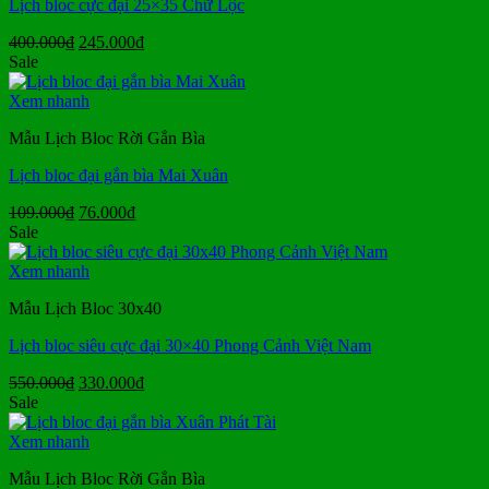
Lịch bloc cực đại 25×35 Chữ Lộc
Giá
Giá
400.000
₫
245.000
₫
gốc
hiện
Sale
là:
tại
400.000₫.
là:
Xem nhanh
245.000₫.
Mẫu Lịch Bloc Rời Gắn Bìa
Lịch bloc đại gắn bìa Mai Xuân
Giá
Giá
109.000
₫
76.000
₫
gốc
hiện
Sale
là:
tại
109.000₫.
là:
Xem nhanh
76.000₫.
Mẫu Lịch Bloc 30x40
Lịch bloc siêu cực đại 30×40 Phong Cảnh Việt Nam
Giá
Giá
550.000
₫
330.000
₫
gốc
hiện
Sale
là:
tại
550.000₫.
là:
Xem nhanh
330.000₫.
Mẫu Lịch Bloc Rời Gắn Bìa