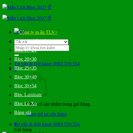
Bỏ
qua
nội
dung
Menu
>
Bloc Đại Gắn Bìa
Tìm
Bloc 17×24
kiếm:
Bloc 20×30
Tư vấn & Đặt hàng: 0983 559 554
Bloc 25×35
0
Bloc 30×40
Bloc 38×54
Bloc Laminate
Bloc Lò Xo
Chưa có sản phẩm trong giỏ hàng.
Bảng giá
Quay trở lại cửa hàng
0
Tư vấn & Đặt hàng: 0983 559 554
Giỏ hàng