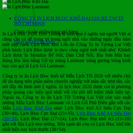
CÔNG TY IN LỊCH BLOC KHỔ ĐẠI GIÁ RẺ TẠI TP.
HỒ CHÍ MINH
Chưa có sản phẩm trong giỏ hàng.
In Lịch Bloc 2026 Treo Tường là món quà ý nghĩa mà người Việt ai
cũng cần có để trang trí trong ngôi nhà vào những ngày đầu năm
Quay trở lại cửa hàng
mới một cuốn Lịch Bloc khổ Lớn do Công Ty In Tương Lai Việt
phát hành. Lịch Bloc được in theo công nghệ mới nhất như: Khánh
Lịch được In Metalize Bế Nổi, Dán Chữ Nổi, Bìa Sơn Mài hay
Bảng Bìa làm bằng Gỗ ép màng Laminate tráng gương bóng kính
hay còn gọi là Lịch Gỗ Laminate.
Công ty in ấn Lịch Bloc thiết kế Mẫu Lịch Tết 2026 với nhiều chủ
đề đa dạng trên phần mềm chuyên nghiệp với màu sắc tươi tắn, sắc
nét đầy đù hình ảnh ý nghĩa. In lịch bloc 2026 được coi là phương
pháp quảng cáo hiệu quả nhất với chi phí tiết kiệm nhất hiện tại.
Ngoài ra, Công ty In ấn Lịch Tết Tương Lai Việt còn sản xuất
những Mẫu Lịch Bloc Laminate và Lịch Gỗ Phù Điêu gắn với các
Mẫu
Lịch Bloc Khổ Đại
như: Lịch Bloc khổ A3 Siêu Cực Đại
(30×40), Lịch Bloc Cực Đại (25×35),
Lịch Bloc Khổ A4 Siêu Đại
(20×30)
, Lịch Bloc Đại (17×24), Lịch Bloc Đại khổ A5 (15×20)
gắn với Bìa Lịch treo tường. Bên cạnh đó còn có Lịch Bloc khổ lớn
nhất hiện nay kích thước (38×54).