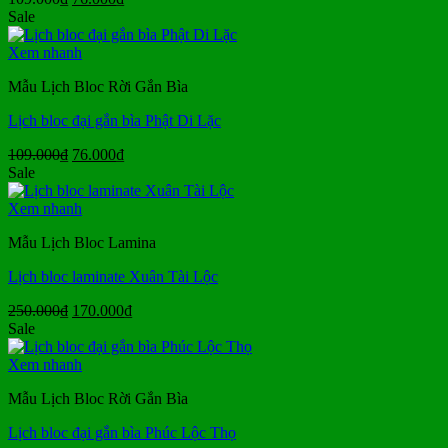
gốc
hiện
Sale
là:
tại
109.000₫.
là:
Xem nhanh
76.000₫.
Mẫu Lịch Bloc Rời Gắn Bìa
Lịch bloc đại gắn bìa Phật Di Lặc
Giá
Giá
109.000
₫
76.000
₫
gốc
hiện
Sale
là:
tại
109.000₫.
là:
Xem nhanh
76.000₫.
Mẫu Lịch Bloc Lamina
Lịch bloc laminate Xuân Tài Lộc
Giá
Giá
250.000
₫
170.000
₫
gốc
hiện
Sale
là:
tại
250.000₫.
là:
Xem nhanh
170.000₫.
Mẫu Lịch Bloc Rời Gắn Bìa
Lịch bloc đại gắn bìa Phúc Lộc Thọ