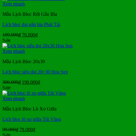
250.000₫.
là:
Xem nhanh
170.000₫.
Mẫu Lịch Bloc Rời Gắn Bìa
Lịch bloc đại gắn bìa Phát Tài
Giá
Giá
109.000
₫
76.000
₫
gốc
hiện
Sale
là:
tại
109.000₫.
là:
Xem nhanh
76.000₫.
Mẫu Lịch Bloc 20x30
Lịch bloc siêu đại 20×30 Hoa Sen
Giá
Giá
300.000
₫
190.000
₫
gốc
hiện
Sale
là:
tại
300.000₫.
là:
Xem nhanh
190.000₫.
Mẫu Lịch Bloc Lò Xo Giữa
Lịch bloc lò xo giữa Túi Vàng
Giá
Giá
99.000
₫
79.000
₫
gốc
hiện
Sale