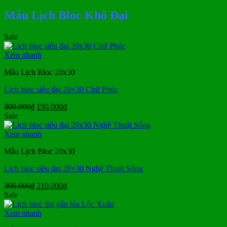
Mẫu Lịch Bloc Khổ Đại
Sale
Xem nhanh
Mẫu Lịch Bloc 20x30
Lịch bloc siêu đại 20×30 Chữ Phúc
Giá
Giá
300.000
₫
190.000
₫
gốc
hiện
Sale
là:
tại
300.000₫.
là:
Xem nhanh
190.000₫.
Mẫu Lịch Bloc 20x30
Lịch bloc siêu đại 20×30 Nghệ Thuật Sống
Giá
Giá
300.000
₫
210.000
₫
gốc
hiện
Sale
là:
tại
300.000₫.
là:
Xem nhanh
210.000₫.