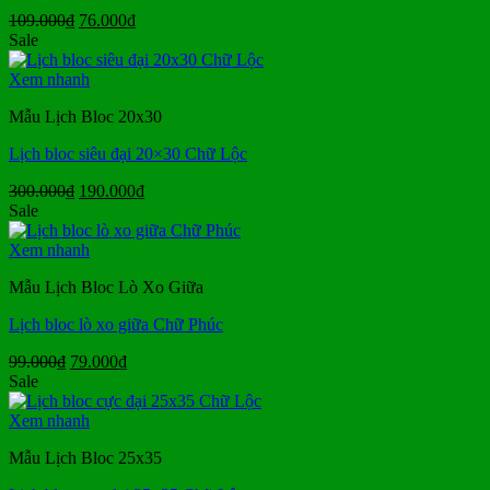
Giá
Giá
109.000
₫
76.000
₫
gốc
hiện
Sale
là:
tại
109.000₫.
là:
Xem nhanh
76.000₫.
Mẫu Lịch Bloc 20x30
Lịch bloc siêu đại 20×30 Chữ Lộc
Giá
Giá
300.000
₫
190.000
₫
gốc
hiện
Sale
là:
tại
300.000₫.
là:
Xem nhanh
190.000₫.
Mẫu Lịch Bloc Lò Xo Giữa
Lịch bloc lò xo giữa Chữ Phúc
Giá
Giá
99.000
₫
79.000
₫
gốc
hiện
Sale
là:
tại
99.000₫.
là:
Xem nhanh
79.000₫.
Mẫu Lịch Bloc 25x35