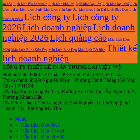
an hảo
Lịch bloc Bìa Laminate
Lịch bloc khổ lớn
Lịch bloc loại lớn
Lịch bloc loại nhỏ
Lịch
bloc loại to
Lịch bloc là gì?
Lịch Bloc Siêu Cực Đại
Lịch Bloc Siêu Đại
Lịch Bloc Đẹp
Lịch
Lịch công ty
Lịch công ty
bloc đại việt á
2026
Lịch doanh nghiệp
Lịch doanh
nghiệp 2026
Lịch quảng cáo
Mẫu Lịch Bloc
Thiết kế
2026
Mẫu Lịch BLoc Siêu Đại
Mẫu Lịch Bloc Đẹp
Mẫu Lịch Tết Bloc
lịch doanh nghiệp
CÔNG TY THIẾT KẾ IN ẤN TƯƠNG LAI VIỆT
™☝️
Hotline/Zalo: 0983.559.554 - 0913.559.554 - 0937.559.554
Trụ sở chính: 950/9 Nguyễn Kiệm - Phường Hạnh Thông (Gò Vấp
Cũ) - TP. HCM
CN Tây Ninh (Long An Cũ): Đường Võ Duy Tạo, Ấp Ngãi Lợi A,
Phường Khánh Hậu
CN Đồng Tháp (Tiền Giang Cũ): 554 Nguyễn Tri Phương (Chợ
Thạnh Trị) - Phường Mỹ Tho
Menu
✓ Mẫu Lịch Bloc Đại
✓ Mẫu Lịch Bloc 17×24
✓ Mẫu Lịch Bloc 20×30