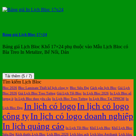
Bảng giá Lịch Bloc 17×24
Bảng giá Lịch Bloc Khổ 17×24 phụ thuộc vào Mẫu Lịch Bloc có
Bìa Treo In Metalize, Bế Nổi, Dán
Tải thêm
(
5
/ 7)
Tìm kiếm Lịch Bloc
Bloc 2026
Bloc Laminate Thiết kế lịch công ty
Bloc Siêu Đại
Cách gắn lịch Bloc
Giá Lịch
Bloc 2026
Giá Lịch Bloc Treo Tường
Giá Lịch Tết Bloc
In Lịch Bloc 2026
In Lịch Bloc số
lượng ít
In Lịch Bloc theo yêu cầu
In Lịch Bloc Treo Tường
In Lịch Bloc Tại TPHCM
In
In lịch có logo
In lịch có logo
Lịch Bloc Đẹp
công ty
In lịch có logo doanh nghiệp
In lịch quảng cáo
In Lịch Tết Bloc
Khổ Lịch Bloc
Khổ Lịch Bloc
Siêu Đại
Kích thước Lịch Bloc
Lịch Bloc 2026
Lịch bloc acb
Lịch bloc Agribank
Lịch bloc