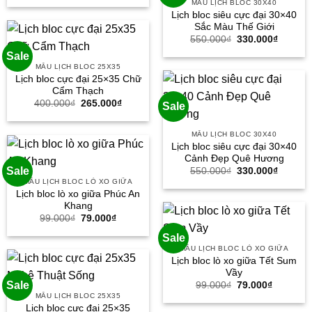
MẪU LỊCH BLOC 30X40
là:
tại
Lịch bloc siêu cực đại 30×40
400.000₫.
là:
265.000₫.
Sắc Màu Thế Giới
Giá
Giá
550.000
₫
330.000
₫
gốc
hiện
Sale
là:
tại
550.000₫.
là:
MẪU LỊCH BLOC 25X35
330.000
Lịch bloc cực đại 25×35 Chữ
Cẩm Thạch
Giá
Giá
400.000
₫
265.000
₫
Sale
gốc
hiện
là:
tại
400.000₫.
là:
MẪU LỊCH BLOC 30X40
265.000₫.
Lịch bloc siêu cực đại 30×40
Cảnh Đẹp Quê Hương
Giá
Giá
Sale
550.000
₫
330.000
₫
gốc
hiện
MẪU LỊCH BLOC LÒ XO GIỮA
là:
tại
Lịch bloc lò xo giữa Phúc An
550.000₫.
là:
Khang
330.000
Giá
Giá
99.000
₫
79.000
₫
gốc
hiện
là:
tại
Sale
99.000₫.
là:
MẪU LỊCH BLOC LÒ XO GIỮA
79.000₫.
Lịch bloc lò xo giữa Tết Sum
Vầy
Giá
Giá
Sale
99.000
₫
79.000
₫
gốc
hiện
MẪU LỊCH BLOC 25X35
là:
tại
Lịch bloc cực đại 25×35
99.000₫.
là: