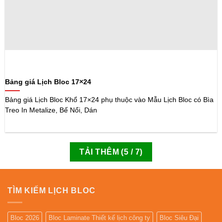
Bảng giá Lịch Bloc 17×24
Bảng giá Lịch Bloc Khổ 17×24 phụ thuộc vào Mẫu Lịch Bloc có Bìa
Treo In Metalize, Bế Nổi, Dán
TẢI THÊM
(
5
/ 7)
TÌM KIẾM LỊCH BLOC
Bloc 2026
Bloc Laminate Thiết kế lịch công ty
Bloc Siêu Đại