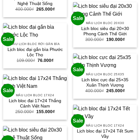
Nghệ Thuật Sống
79.000₫.
Giá
Giá
400.000
₫
265.000
₫
gốc
hiện
là:
tại
Sale
400.000₫.
là:
MẪU LỊCH BLOC 20X30
265.000₫.
Lịch bloc siêu đại 20×30
Phong Cảnh Thế Giới
Sale
Giá
Giá
300.000
₫
190.000
₫
gốc
hiện
MẪU LỊCH BLOC RỜI GẮN BÌA
là:
tại
Lịch bloc đại gắn bìa Phước
300.000₫.
là:
Lộc Thọ
190.000
Giá
Giá
109.000
₫
76.000
₫
gốc
hiện
là:
tại
Sale
109.000₫.
là:
MẪU LỊCH BLOC 25X35
76.000₫.
Lịch bloc cực đại 25×35
Xuân Thịnh Vượng
Sale
Giá
Giá
400.000
₫
245.000
₫
gốc
hiện
MẪU LỊCH BLOC 17X24
là:
tại
Lịch bloc đại 17×24 Thắng
400.000₫.
là:
Cảnh Việt Nam
245.000
Giá
Giá
250.000
₫
155.000
₫
gốc
hiện
là:
tại
Sale
250.000₫.
là:
MẪU LỊCH BLOC 17X24
155.000₫.
Lịch bloc đại 17×24 Tết Sum
Vầy