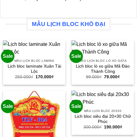
MẪU LỊCH BLOC KHỔ ĐẠI
Sale
Sale
MẪU LỊCH BLOC LAMINA
MẪU LỊCH BLOC LÒ XO GIỮA
Lịch bloc laminate Xuân Tài
Lịch bloc lò xo giữa Mã Đáo
Lộc
Thành Công
Giá
Giá
Giá
Giá
250.000
₫
170.000
₫
99.000
₫
79.000
₫
gốc
hiện
gốc
hiện
là:
tại
là:
tại
250.000₫.
là:
99.000₫.
là:
170.000₫.
79.000₫.
Sale
Sale
MẪU LỊCH BLOC 20X30
Lịch bloc siêu đại 20×30 Chữ
Phúc
Giá
Giá
300.000
₫
190.000
₫
gốc
hiện
là:
tại