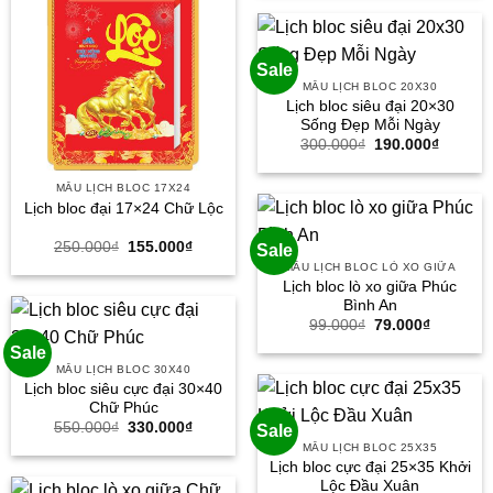
300.000₫.
là:
190.000
Sale
MẪU LỊCH BLOC 20X30
Lịch bloc siêu đại 20×30
Sống Đẹp Mỗi Ngày
Giá
Giá
300.000
₫
190.000
₫
gốc
hiện
là:
tại
300.000₫.
là:
MẪU LỊCH BLOC 17X24
190.000
Lịch bloc đại 17×24 Chữ Lộc
Giá
Giá
250.000
₫
155.000
₫
Sale
gốc
hiện
MẪU LỊCH BLOC LÒ XO GIỮA
là:
tại
Lịch bloc lò xo giữa Phúc
250.000₫.
là:
155.000₫.
Bình An
Giá
Giá
99.000
₫
79.000
₫
gốc
hiện
Sale
là:
tại
99.000₫.
là:
MẪU LỊCH BLOC 30X40
79.000₫.
Lịch bloc siêu cực đại 30×40
Chữ Phúc
Giá
Giá
550.000
₫
330.000
₫
Sale
gốc
hiện
MẪU LỊCH BLOC 25X35
là:
tại
Lịch bloc cực đại 25×35 Khởi
550.000₫.
là:
330.000₫.
Lộc Đầu Xuân