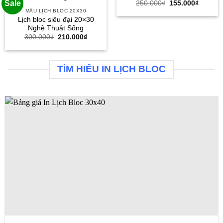
Giá
Giá
Sale
250.000
₫
155.000
₫
gốc
hiện
MẪU LỊCH BLOC 20X30
là:
tại
Lịch bloc siêu đại 20×30
250.000₫.
là:
Nghệ Thuật Sống
155.000
Giá
Giá
300.000
₫
210.000
₫
gốc
hiện
là:
tại
300.000₫.
là:
210.000₫.
TÌM HIỂU IN LỊCH BLOC