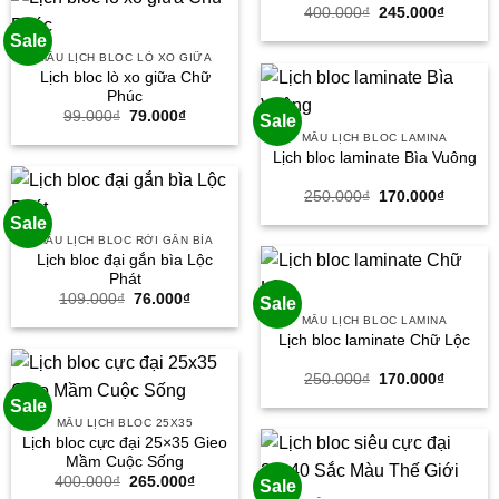
Giá
Giá
400.000
₫
245.000
₫
gốc
hiện
Sale
là:
tại
400.000₫.
là:
MẪU LỊCH BLOC LÒ XO GIỮA
245.000
Lịch bloc lò xo giữa Chữ
Phúc
Giá
Giá
99.000
₫
79.000
₫
Sale
gốc
hiện
MẪU LỊCH BLOC LAMINA
là:
tại
Lịch bloc laminate Bìa Vuông
99.000₫.
là:
79.000₫.
Giá
Giá
250.000
₫
170.000
₫
gốc
hiện
Sale
là:
tại
250.000₫.
là:
MẪU LỊCH BLOC RỜI GẮN BÌA
170.000
Lịch bloc đại gắn bìa Lộc
Phát
Giá
Giá
109.000
₫
76.000
₫
Sale
gốc
hiện
MẪU LỊCH BLOC LAMINA
là:
tại
Lịch bloc laminate Chữ Lộc
109.000₫.
là:
76.000₫.
Giá
Giá
250.000
₫
170.000
₫
gốc
hiện
Sale
là:
tại
250.000₫.
là:
MẪU LỊCH BLOC 25X35
170.000
Lịch bloc cực đại 25×35 Gieo
Mầm Cuộc Sống
Giá
Giá
400.000
₫
265.000
₫
Sale
gốc
hiện