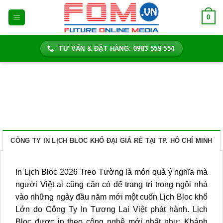
Bỏ
0
qua
nội
dung
TƯ VẤN & ĐẶT HÀNG: 0983 559 554
CÔNG TY IN LỊCH BLOC KHỔ ĐẠI GIÁ RẺ TẠI TP. HỒ CHÍ MINH
In Lịch Bloc 2026 Treo Tường là món quà ý nghĩa mà
người Việt ai cũng cần có để trang trí trong ngôi nhà
vào những ngày đầu năm mới một cuốn Lịch Bloc khổ
Lớn do Công Ty In Tương Lai Việt phát hành. Lịch
Bloc được in theo công nghệ mới nhất như: Khánh