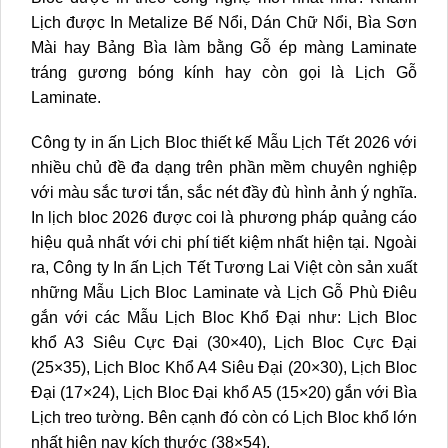
Lịch được In Metalize Bế Nổi, Dán Chữ Nổi, Bìa Sơn
Mài hay Bảng Bìa làm bằng Gỗ ép màng Laminate
tráng gương bóng kính hay còn gọi là Lịch Gỗ
Laminate.
Công ty in ấn Lịch Bloc thiết kế Mẫu Lịch Tết 2026 với
nhiều chủ đề đa dạng trên phần mềm chuyên nghiệp
với màu sắc tươi tắn, sắc nét đầy đù hình ảnh ý nghĩa.
In lịch bloc 2026 được coi là phương pháp quảng cáo
hiệu quả nhất với chi phí tiết kiệm nhất hiện tại. Ngoài
ra, Công ty In ấn Lịch Tết Tương Lai Việt còn sản xuất
những Mẫu Lịch Bloc Laminate và Lịch Gỗ Phù Điêu
gắn với các Mẫu
Lịch Bloc Khổ Đại
như: Lịch Bloc
khổ A3 Siêu Cực Đại (30×40), Lịch Bloc Cực Đại
(25×35),
Lịch Bloc Khổ A4 Siêu Đại (20×30)
, Lịch Bloc
Đại (17×24), Lịch Bloc Đại khổ A5 (15×20) gắn với Bìa
Lịch treo tường. Bên cạnh đó còn có Lịch Bloc khổ lớn
nhất hiện nay kích thước (38×54).