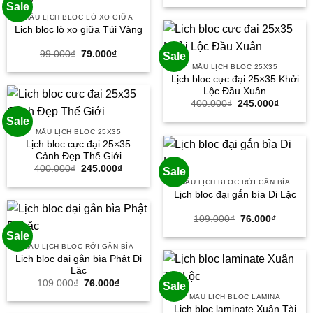
Sale
là:
tại
300.000₫.
là:
MẪU LỊCH BLOC LÒ XO GIỮA
190.000
Lịch bloc lò xo giữa Túi Vàng
Giá
Giá
99.000
₫
79.000
₫
Sale
gốc
hiện
MẪU LỊCH BLOC 25X35
là:
tại
Lịch bloc cực đại 25×35 Khởi
99.000₫.
là:
79.000₫.
Lộc Đầu Xuân
Giá
Giá
400.000
₫
245.000
₫
gốc
hiện
Sale
là:
tại
400.000₫.
là:
MẪU LỊCH BLOC 25X35
245.000
Lịch bloc cực đại 25×35
Cảnh Đẹp Thế Giới
Giá
Giá
400.000
₫
245.000
₫
Sale
gốc
hiện
MẪU LỊCH BLOC RỜI GẮN BÌA
là:
tại
Lịch bloc đại gắn bìa Di Lặc
400.000₫.
là:
245.000₫.
Giá
Giá
109.000
₫
76.000
₫
gốc
hiện
Sale
là:
tại
109.000₫.
là:
MẪU LỊCH BLOC RỜI GẮN BÌA
76.000₫
Lịch bloc đại gắn bìa Phật Di
Lặc
Giá
Giá
109.000
₫
76.000
₫
Sale
gốc
hiện
MẪU LỊCH BLOC LAMINA
là:
tại
Lịch bloc laminate Xuân Tài
109.000₫.
là: