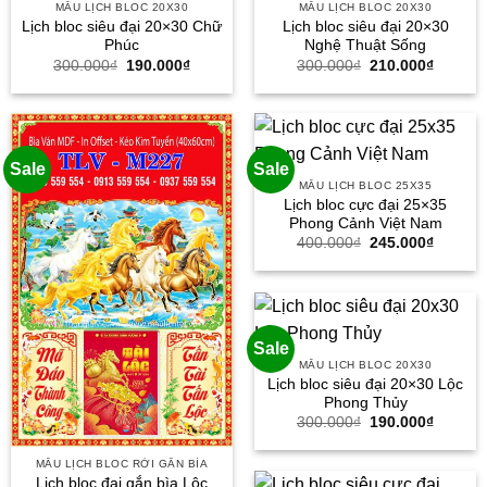
MẪU LỊCH BLOC 20X30
MẪU LỊCH BLOC 20X30
Lịch bloc siêu đại 20×30 Chữ
Lịch bloc siêu đại 20×30
Phúc
Nghệ Thuật Sống
Giá
Giá
Giá
Giá
300.000
₫
190.000
₫
300.000
₫
210.000
₫
gốc
hiện
gốc
hiện
là:
tại
là:
tại
300.000₫.
là:
300.000₫.
là:
190.000₫.
210.000
Sale
Sale
MẪU LỊCH BLOC 25X35
Lịch bloc cực đại 25×35
Phong Cảnh Việt Nam
Giá
Giá
400.000
₫
245.000
₫
gốc
hiện
là:
tại
400.000₫.
là:
245.000
Sale
MẪU LỊCH BLOC 20X30
Lịch bloc siêu đại 20×30 Lộc
Phong Thủy
Giá
Giá
300.000
₫
190.000
₫
gốc
hiện
là:
tại
300.000₫.
là:
MẪU LỊCH BLOC RỜI GẮN BÌA
190.000
Lịch bloc đại gắn bìa Lộc