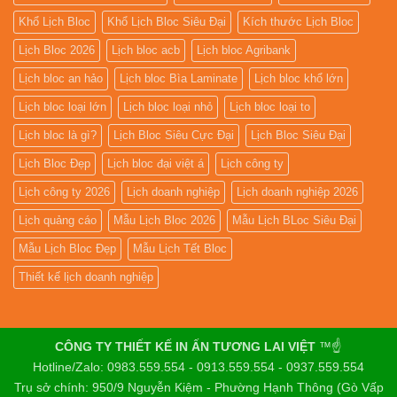
Khổ Lịch Bloc
Khổ Lịch Bloc Siêu Đại
Kích thước Lịch Bloc
Lịch Bloc 2026
Lịch bloc acb
Lịch bloc Agribank
Lịch bloc an hảo
Lịch bloc Bìa Laminate
Lịch bloc khổ lớn
Lịch bloc loại lớn
Lịch bloc loại nhỏ
Lịch bloc loại to
Lịch bloc là gì?
Lịch Bloc Siêu Cực Đại
Lịch Bloc Siêu Đại
Lịch Bloc Đẹp
Lịch bloc đại việt á
Lịch công ty
Lịch công ty 2026
Lịch doanh nghiệp
Lịch doanh nghiệp 2026
Lịch quảng cáo
Mẫu Lịch Bloc 2026
Mẫu Lịch BLoc Siêu Đại
Mẫu Lịch Bloc Đẹp
Mẫu Lịch Tết Bloc
Thiết kế lịch doanh nghiệp
CÔNG TY THIẾT KẾ IN ẤN TƯƠNG LAI VIỆT
™☝️
Hotline/Zalo: 0983.559.554 - 0913.559.554 - 0937.559.554
Trụ sở chính: 950/9 Nguyễn Kiệm - Phường Hạnh Thông (Gò Vấp