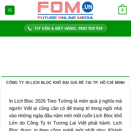
Bỏ
0
qua
nội
dung
TƯ VẤN & ĐẶT HÀNG: 0983 559 554
CÔNG TY IN LỊCH BLOC KHỔ ĐẠI GIÁ RẺ TẠI TP. HỒ CHÍ MINH
In Lịch Bloc 2026 Treo Tường là món quà ý nghĩa mà
người Việt ai cũng cần có để trang trí trong ngôi nhà
vào những ngày đầu năm mới một cuốn Lịch Bloc khổ
Lớn do Công Ty In Tương Lai Việt phát hành. Lịch
Bloc được in theo công nghệ mới nhất như: Khánh