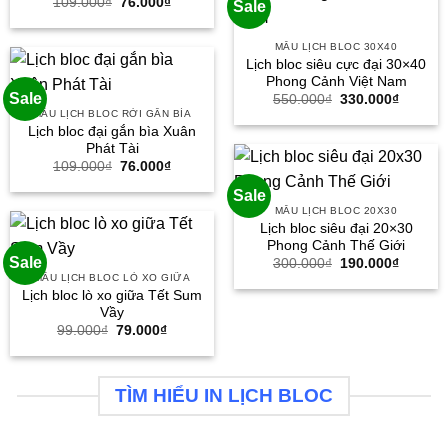
Giá
Giá
109.000
₫
76.000
₫
Sale
gốc
hiện
là:
tại
109.000₫.
là:
MẪU LỊCH BLOC 30X40
76.000₫.
Lịch bloc siêu cực đại 30×40
Phong Cảnh Việt Nam
Sale
Giá
Giá
550.000
₫
330.000
₫
gốc
hiện
MẪU LỊCH BLOC RỜI GẮN BÌA
là:
tại
Lịch bloc đại gắn bìa Xuân
550.000₫.
là:
Phát Tài
330.000
Giá
Giá
109.000
₫
76.000
₫
gốc
hiện
là:
tại
Sale
109.000₫.
là:
MẪU LỊCH BLOC 20X30
76.000₫.
Lịch bloc siêu đại 20×30
Phong Cảnh Thế Giới
Sale
Giá
Giá
300.000
₫
190.000
₫
gốc
hiện
MẪU LỊCH BLOC LÒ XO GIỮA
là:
tại
Lịch bloc lò xo giữa Tết Sum
300.000₫.
là:
Vầy
190.000
Giá
Giá
99.000
₫
79.000
₫
gốc
hiện
là:
tại
99.000₫.
là:
79.000₫.
TÌM HIỂU IN LỊCH BLOC