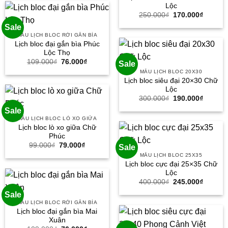
76.000₫.
Lộc
Giá
Giá
250.000
₫
170.000
₫
gốc
hiện
Sale
là:
tại
250.000₫.
là:
MẪU LỊCH BLOC RỜI GẮN BÌA
170.000
Lịch bloc đại gắn bìa Phúc
Lộc Thọ
Giá
Giá
109.000
₫
76.000
₫
Sale
gốc
hiện
MẪU LỊCH BLOC 20X30
là:
tại
Lịch bloc siêu đại 20×30 Chữ
109.000₫.
là:
76.000₫.
Lộc
Giá
Giá
300.000
₫
190.000
₫
gốc
hiện
Sale
là:
tại
300.000₫.
là:
MẪU LỊCH BLOC LÒ XO GIỮA
190.000
Lịch bloc lò xo giữa Chữ
Phúc
Giá
Giá
99.000
₫
79.000
₫
Sale
gốc
hiện
MẪU LỊCH BLOC 25X35
là:
tại
Lịch bloc cực đại 25×35 Chữ
99.000₫.
là:
79.000₫.
Lộc
Giá
Giá
400.000
₫
245.000
₫
gốc
hiện
Sale
là:
tại
400.000₫.
là:
MẪU LỊCH BLOC RỜI GẮN BÌA
245.000
Lịch bloc đại gắn bìa Mai
Xuân