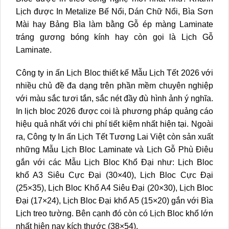
Lịch được In Metalize Bế Nổi, Dán Chữ Nổi, Bìa Sơn
Mài hay Bảng Bìa làm bằng Gỗ ép màng Laminate
tráng gương bóng kính hay còn gọi là Lịch Gỗ
Laminate.
Công ty in ấn Lịch Bloc thiết kế Mẫu Lịch Tết 2026 với
nhiều chủ đề đa dạng trên phần mềm chuyên nghiệp
với màu sắc tươi tắn, sắc nét đầy đù hình ảnh ý nghĩa.
In lịch bloc 2026 được coi là phương pháp quảng cáo
hiệu quả nhất với chi phí tiết kiệm nhất hiện tại. Ngoài
ra, Công ty In ấn Lịch Tết Tương Lai Việt còn sản xuất
những Mẫu Lịch Bloc Laminate và Lịch Gỗ Phù Điêu
gắn với các Mẫu
Lịch Bloc Khổ Đại
như: Lịch Bloc
khổ A3 Siêu Cực Đại (30×40), Lịch Bloc Cực Đại
(25×35),
Lịch Bloc Khổ A4 Siêu Đại (20×30)
, Lịch Bloc
Đại (17×24), Lịch Bloc Đại khổ A5 (15×20) gắn với Bìa
Lịch treo tường. Bên cạnh đó còn có Lịch Bloc khổ lớn
nhất hiện nay kích thước (38×54).