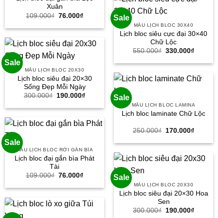
Xuân
Giá
Giá
109.000
₫
76.000
₫
Sale
gốc
hiện
MẪU LỊCH BLOC 30X40
là:
tại
Lịch bloc siêu cực đại 30×40
109.000₫.
là:
76.000₫.
Chữ Lộc
Giá
Giá
550.000
₫
330.000
₫
gốc
hiện
Sale
là:
tại
550.000₫.
là:
MẪU LỊCH BLOC 20X30
330.000
Lịch bloc siêu đại 20×30
Sống Đẹp Mỗi Ngày
Giá
Giá
300.000
₫
190.000
₫
Sale
gốc
hiện
MẪU LỊCH BLOC LAMINA
là:
tại
Lịch bloc laminate Chữ Lộc
300.000₫.
là:
190.000₫.
Giá
Giá
250.000
₫
170.000
₫
gốc
hiện
Sale
là:
tại
250.000₫.
là:
MẪU LỊCH BLOC RỜI GẮN BÌA
170.000
Lịch bloc đại gắn bìa Phát
Tài
Giá
Giá
109.000
₫
76.000
₫
Sale
gốc
hiện
MẪU LỊCH BLOC 20X30
là:
tại
Lịch bloc siêu đại 20×30 Hoa
109.000₫.
là:
76.000₫.
Sen
Giá
Giá
300.000
₫
190.000
₫
gốc
hiện