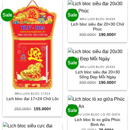
170.000₫.
79.000₫.
Sale
Sale
MẪU LỊCH BLOC 20X30
Lịch bloc siêu đại 20×30 Chữ
Phúc
Giá
Giá
300.000
₫
190.000
₫
gốc
hiện
là:
tại
300.000₫.
là:
190.000
Sale
MẪU LỊCH BLOC 20X30
Lịch bloc siêu đại 20×30
Sống Đẹp Mỗi Ngày
Giá
Giá
300.000
₫
190.000
₫
gốc
hiện
là:
tại
300.000₫.
là:
MẪU LỊCH BLOC 17X24
190.000
Lịch bloc đại 17×24 Chữ Lộc
Giá
Giá
250.000
₫
155.000
₫
Sale
gốc
hiện
MẪU LỊCH BLOC LÒ XO GIỮA
là:
tại
Lịch bloc lò xo giữa Phúc
250.000₫.
là:
155.000₫.
Bình An
Giá
Giá