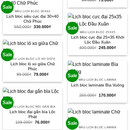
99.000
₫
79.000
₫
gốc
hiện
Sale
là:
tại
99.000₫.
là:
MẪU LỊCH BLOC 30X40
79.000₫.
Lịch bloc siêu cực đại 30×40
Chữ Phúc
Giá
Giá
550.000
₫
330.000
₫
Sale
gốc
hiện
MẪU LỊCH BLOC 25X35
là:
tại
Lịch bloc cực đại 25×35 Khởi
550.000₫.
là:
330.000₫.
Lộc Đầu Xuân
Giá
Giá
400.000
₫
245.000
₫
gốc
hiện
Sale
là:
tại
400.000₫.
là:
MẪU LỊCH BLOC LÒ XO GIỮA
245.000
Lịch bloc lò xo giữa Chữ
Phúc
Giá
Giá
99.000
₫
79.000
₫
Sale
gốc
hiện
MẪU LỊCH BLOC LAMINA
là:
tại
Lịch bloc laminate Bìa Vuông
99.000₫.
là:
79.000₫.
Giá
Giá
250.000
₫
170.000
₫
gốc
hiện
Sale
là:
tại
250.000₫.
là:
MẪU LỊCH BLOC RỜI GẮN BÌA
170.000
Lịch bloc đại gắn bìa Lộc
Phát
Giá
Giá
109.000
₫
76.000
₫
Sale
gốc
hiện
MẪU LỊCH BLOC LAMINA
là:
tại