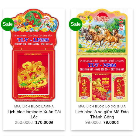
Sale
Sale
MẪU LỊCH BLOC LAMINA
MẪU LỊCH BLOC LÒ XO GIỮA
Lịch bloc laminate Xuân Tài
Lịch bloc lò xo giữa Mã Đáo
Lộc
Thành Công
Giá
Giá
Giá
Giá
250.000
₫
170.000
₫
99.000
₫
79.000
₫
gốc
hiện
gốc
hiện
là:
tại
là:
tại
250.000₫.
là:
99.000₫.
là: