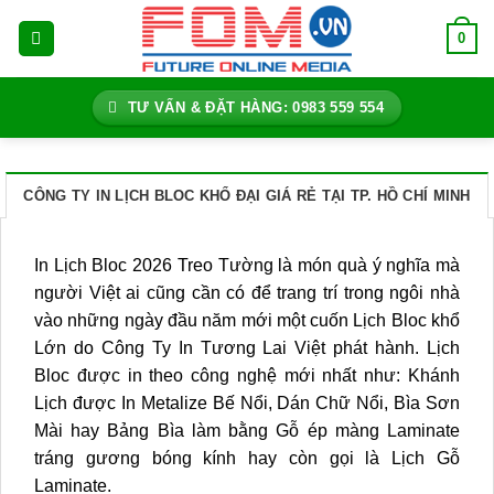
Bỏ
0
qua
nội
dung
TƯ VẤN & ĐẶT HÀNG: 0983 559 554
CÔNG TY IN LỊCH BLOC KHỔ ĐẠI GIÁ RẺ TẠI TP. HỒ CHÍ MINH
In Lịch Bloc 2026 Treo Tường là món quà ý nghĩa mà
người Việt ai cũng cần có để trang trí trong ngôi nhà
vào những ngày đầu năm mới một cuốn Lịch Bloc khổ
Lớn do Công Ty In Tương Lai Việt phát hành. Lịch
Bloc được in theo công nghệ mới nhất như: Khánh
Lịch được In Metalize Bế Nổi, Dán Chữ Nổi, Bìa Sơn
Mài hay Bảng Bìa làm bằng Gỗ ép màng Laminate
tráng gương bóng kính hay còn gọi là Lịch Gỗ
Laminate.