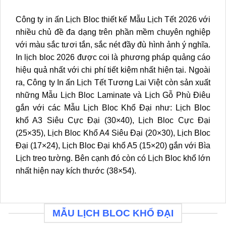
Công ty in ấn Lịch Bloc thiết kế Mẫu Lịch Tết 2026 với
nhiều chủ đề đa dạng trên phần mềm chuyên nghiệp
với màu sắc tươi tắn, sắc nét đầy đù hình ảnh ý nghĩa.
In lịch bloc 2026 được coi là phương pháp quảng cáo
hiệu quả nhất với chi phí tiết kiệm nhất hiện tại. Ngoài
ra, Công ty In ấn Lịch Tết Tương Lai Việt còn sản xuất
những Mẫu Lịch Bloc Laminate và Lịch Gỗ Phù Điêu
gắn với các Mẫu
Lịch Bloc Khổ Đại
như: Lịch Bloc
khổ A3 Siêu Cực Đại (30×40), Lịch Bloc Cực Đại
(25×35),
Lịch Bloc Khổ A4 Siêu Đại (20×30)
, Lịch Bloc
Đại (17×24), Lịch Bloc Đại khổ A5 (15×20) gắn với Bìa
Lịch treo tường. Bên cạnh đó còn có Lịch Bloc khổ lớn
nhất hiện nay kích thước (38×54).
MẪU LỊCH BLOC KHỔ ĐẠI