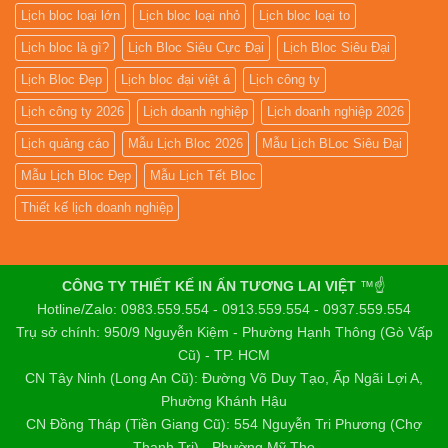
Lịch bloc loại lớn
Lịch bloc loại nhỏ
Lịch bloc loại to
Lịch bloc là gì?
Lịch Bloc Siêu Cực Đại
Lịch Bloc Siêu Đại
Lịch Bloc Đẹp
Lịch bloc đại việt á
Lịch công ty
Lịch công ty 2026
Lịch doanh nghiệp
Lịch doanh nghiệp 2026
Lịch quảng cáo
Mẫu Lịch Bloc 2026
Mẫu Lịch BLoc Siêu Đại
Mẫu Lịch Bloc Đẹp
Mẫu Lịch Tết Bloc
Thiết kế lịch doanh nghiệp
CÔNG TY THIẾT KẾ IN ẤN TƯƠNG LAI VIỆT
™☝️
Hotline/Zalo: 0983.559.554 - 0913.559.554 - 0937.559.554
Trụ sở chính: 950/9 Nguyễn Kiệm - Phường Hạnh Thông (Gò Vấp
Cũ) - TP. HCM
CN Tây Ninh (Long An Cũ): Đường Võ Duy Tạo, Ấp Ngãi Lợi A,
Phường Khánh Hậu
CN Đồng Tháp (Tiền Giang Cũ): 554 Nguyễn Tri Phương (Chợ
Thạnh Trị) - Phường Mỹ Tho