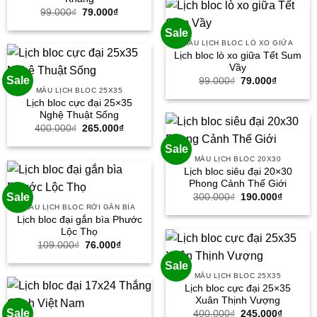
330.000
Giá
Giá
99.000
₫
79.000
₫
gốc
hiện
là:
tại
Sale
99.000₫.
là:
MẪU LỊCH BLOC LÒ XO GIỮA
79.000₫.
Lịch bloc lò xo giữa Tết Sum
Vầy
Sale
Giá
Giá
99.000
₫
79.000
₫
gốc
hiện
MẪU LỊCH BLOC 25X35
là:
tại
Lịch bloc cực đại 25×35
99.000₫.
là:
Nghệ Thuật Sống
79.000₫.
Giá
Giá
400.000
₫
265.000
₫
gốc
hiện
là:
tại
Sale
400.000₫.
là:
MẪU LỊCH BLOC 20X30
265.000₫.
Lịch bloc siêu đại 20×30
Phong Cảnh Thế Giới
Giá
Giá
Sale
300.000
₫
190.000
₫
gốc
hiện
MẪU LỊCH BLOC RỜI GẮN BÌA
là:
tại
Lịch bloc đại gắn bìa Phước
300.000₫.
là:
Lộc Thọ
190.000
Giá
Giá
109.000
₫
76.000
₫
gốc
hiện
là:
tại
Sale
109.000₫.
là:
MẪU LỊCH BLOC 25X35
76.000₫.
Lịch bloc cực đại 25×35
Xuân Thịnh Vượng
Sale
Giá
Giá
400.000
₫
245.000
₫