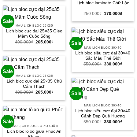
Lịch bloc laminate Chữ Lộc
109.000₫.
là:
76.000₫.
Giá
Giá
250.000
₫
170.000
₫
gốc
hiện
Sale
là:
tại
250.000₫.
là:
MẪU LỊCH BLOC 25X35
170.000
Lịch bloc cực đại 25×35 Gieo
Mầm Cuộc Sống
Giá
Giá
400.000
₫
265.000
₫
Sale
gốc
hiện
MẪU LỊCH BLOC 30X40
là:
tại
Lịch bloc siêu cực đại 30×40
400.000₫.
là:
265.000₫.
Sắc Màu Thế Giới
Giá
Giá
550.000
₫
330.000
₫
gốc
hiện
Sale
là:
tại
550.000₫.
là:
MẪU LỊCH BLOC 25X35
330.000
Lịch bloc cực đại 25×35 Chữ
Cẩm Thạch
Giá
Giá
400.000
₫
265.000
₫
Sale
gốc
hiện
là:
tại
400.000₫.
là:
MẪU LỊCH BLOC 30X40
265.000₫.
Lịch bloc siêu cực đại 30×40
Cảnh Đẹp Quê Hương
Sale
Giá
Giá
550.000
₫
330.000
₫
gốc
hiện
MẪU LỊCH BLOC LÒ XO GIỮA
là:
tại
Lịch bloc lò xo giữa Phúc An
550.000₫.
là:
Khang