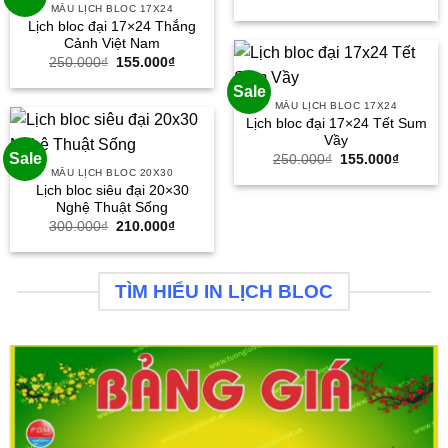
gốc
hiện
MẪU LỊCH BLOC 17X24
là:
tại
Lịch bloc đại 17×24 Thắng
400.000₫.
là:
Cảnh Việt Nam
245.000
Giá
Giá
250.000
₫
155.000
₫
gốc
hiện
là:
tại
Sale
250.000₫.
là:
MẪU LỊCH BLOC 17X24
155.000₫.
Lịch bloc đại 17×24 Tết Sum
Vầy
Sale
Giá
Giá
250.000
₫
155.000
₫
gốc
hiện
MẪU LỊCH BLOC 20X30
là:
tại
Lịch bloc siêu đại 20×30
250.000₫.
là:
Nghệ Thuật Sống
155.000
Giá
Giá
300.000
₫
210.000
₫
gốc
hiện
là:
tại
300.000₫.
là:
210.000₫.
TÌM HIỂU IN LỊCH BLOC