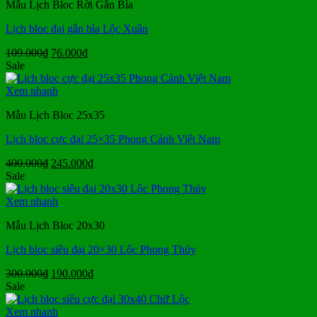
Mẫu Lịch Bloc Rời Gắn Bìa
Lịch bloc đại gắn bìa Lộc Xuân
Giá
Giá
109.000
₫
76.000
₫
gốc
hiện
Sale
là:
tại
109.000₫.
là:
Xem nhanh
76.000₫.
Mẫu Lịch Bloc 25x35
Lịch bloc cực đại 25×35 Phong Cảnh Việt Nam
Giá
Giá
400.000
₫
245.000
₫
gốc
hiện
Sale
là:
tại
400.000₫.
là:
Xem nhanh
245.000₫.
Mẫu Lịch Bloc 20x30
Lịch bloc siêu đại 20×30 Lộc Phong Thủy
Giá
Giá
300.000
₫
190.000
₫
gốc
hiện
Sale
là:
tại
300.000₫.
là:
Xem nhanh