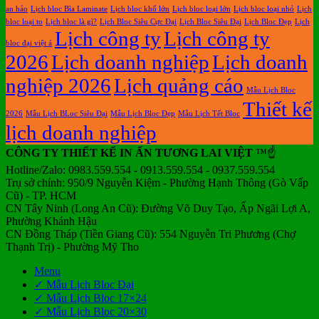
an hảo
Lịch bloc Bìa Laminate
Lịch bloc khổ lớn
Lịch bloc loại lớn
Lịch bloc loại nhỏ
Lịch
bloc loại to
Lịch bloc là gì?
Lịch Bloc Siêu Cực Đại
Lịch Bloc Siêu Đại
Lịch Bloc Đẹp
Lịch
Lịch công ty
Lịch công ty
bloc đại việt á
2026
Lịch doanh nghiệp
Lịch doanh
nghiệp 2026
Lịch quảng cáo
Mẫu Lịch Bloc
Thiết kế
2026
Mẫu Lịch BLoc Siêu Đại
Mẫu Lịch Bloc Đẹp
Mẫu Lịch Tết Bloc
lịch doanh nghiệp
CÔNG TY THIẾT KẾ IN ẤN TƯƠNG LAI VIỆT
™☝️
Hotline/Zalo: 0983.559.554 - 0913.559.554 - 0937.559.554
Trụ sở chính: 950/9 Nguyễn Kiệm - Phường Hạnh Thông (Gò Vấp
Cũ) - TP. HCM
CN Tây Ninh (Long An Cũ): Đường Võ Duy Tạo, Ấp Ngãi Lợi A,
Phường Khánh Hậu
CN Đồng Tháp (Tiền Giang Cũ): 554 Nguyễn Tri Phương (Chợ
Thạnh Trị) - Phường Mỹ Tho
Menu
✓ Mẫu Lịch Bloc Đại
✓ Mẫu Lịch Bloc 17×24
✓ Mẫu Lịch Bloc 20×30