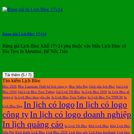
Bảng giá Lịch Bloc 17×24
Bảng giá Lịch Bloc Khổ 17×24 phụ thuộc vào Mẫu Lịch Bloc có
Bìa Treo In Metalize, Bế Nổi, Dán
Tải thêm
(
5
/ 7)
Tìm kiếm Lịch Bloc
Bloc 2026
Bloc Laminate Thiết kế lịch công ty
Bloc Siêu Đại
Cách gắn lịch Bloc
Giá Lịch
Bloc 2026
Giá Lịch Bloc Treo Tường
Giá Lịch Tết Bloc
In Lịch Bloc 2026
In Lịch Bloc số
lượng ít
In Lịch Bloc theo yêu cầu
In Lịch Bloc Treo Tường
In Lịch Bloc Tại TPHCM
In
In lịch có logo
In lịch có logo
Lịch Bloc Đẹp
công ty
In lịch có logo doanh nghiệp
In lịch quảng cáo
In Lịch Tết Bloc
Khổ Lịch Bloc
Khổ Lịch Bloc
Siêu Đại
Kích thước Lịch Bloc
Lịch Bloc 2026
Lịch bloc acb
Lịch bloc Agribank
Lịch bloc