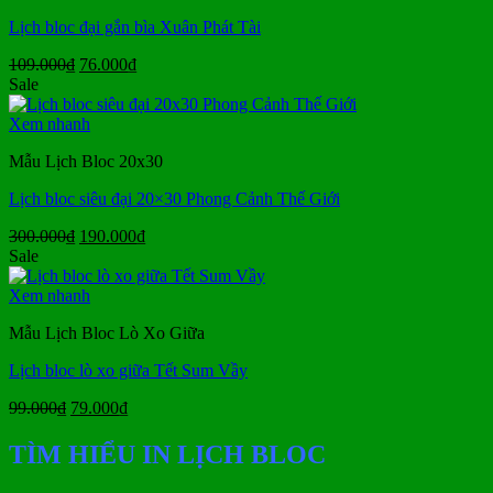
Lịch bloc đại gắn bìa Xuân Phát Tài
Giá
Giá
109.000
₫
76.000
₫
gốc
hiện
Sale
là:
tại
109.000₫.
là:
Xem nhanh
76.000₫.
Mẫu Lịch Bloc 20x30
Lịch bloc siêu đại 20×30 Phong Cảnh Thế Giới
Giá
Giá
300.000
₫
190.000
₫
gốc
hiện
Sale
là:
tại
300.000₫.
là:
Xem nhanh
190.000₫.
Mẫu Lịch Bloc Lò Xo Giữa
Lịch bloc lò xo giữa Tết Sum Vầy
Giá
Giá
99.000
₫
79.000
₫
gốc
hiện
là:
tại
TÌM HIỂU IN LỊCH BLOC
99.000₫.
là:
79.000₫.