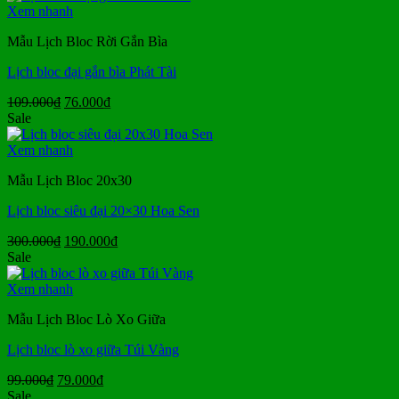
250.000₫.
là:
Xem nhanh
170.000₫.
Mẫu Lịch Bloc Rời Gắn Bìa
Lịch bloc đại gắn bìa Phát Tài
Giá
Giá
109.000
₫
76.000
₫
gốc
hiện
Sale
là:
tại
109.000₫.
là:
Xem nhanh
76.000₫.
Mẫu Lịch Bloc 20x30
Lịch bloc siêu đại 20×30 Hoa Sen
Giá
Giá
300.000
₫
190.000
₫
gốc
hiện
Sale
là:
tại
300.000₫.
là:
Xem nhanh
190.000₫.
Mẫu Lịch Bloc Lò Xo Giữa
Lịch bloc lò xo giữa Túi Vàng
Giá
Giá
99.000
₫
79.000
₫
gốc
hiện
Sale