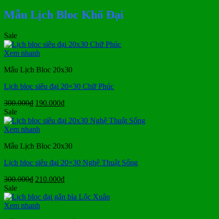
Mẫu Lịch Bloc Khổ Đại
Sale
Xem nhanh
Mẫu Lịch Bloc 20x30
Lịch bloc siêu đại 20×30 Chữ Phúc
Giá
Giá
300.000
₫
190.000
₫
gốc
hiện
Sale
là:
tại
300.000₫.
là:
Xem nhanh
190.000₫.
Mẫu Lịch Bloc 20x30
Lịch bloc siêu đại 20×30 Nghệ Thuật Sống
Giá
Giá
300.000
₫
210.000
₫
gốc
hiện
Sale
là:
tại
300.000₫.
là:
Xem nhanh
210.000₫.