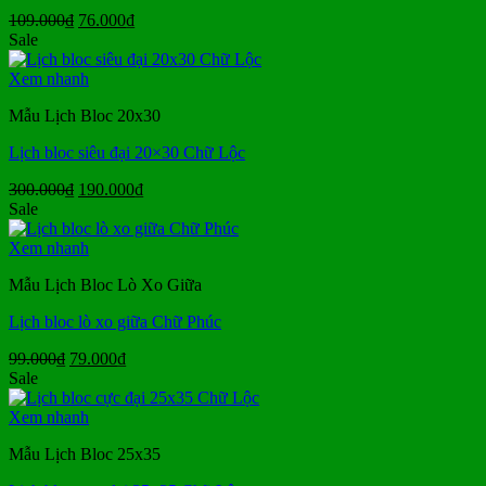
Giá
Giá
109.000
₫
76.000
₫
gốc
hiện
Sale
là:
tại
109.000₫.
là:
Xem nhanh
76.000₫.
Mẫu Lịch Bloc 20x30
Lịch bloc siêu đại 20×30 Chữ Lộc
Giá
Giá
300.000
₫
190.000
₫
gốc
hiện
Sale
là:
tại
300.000₫.
là:
Xem nhanh
190.000₫.
Mẫu Lịch Bloc Lò Xo Giữa
Lịch bloc lò xo giữa Chữ Phúc
Giá
Giá
99.000
₫
79.000
₫
gốc
hiện
Sale
là:
tại
99.000₫.
là:
Xem nhanh
79.000₫.
Mẫu Lịch Bloc 25x35