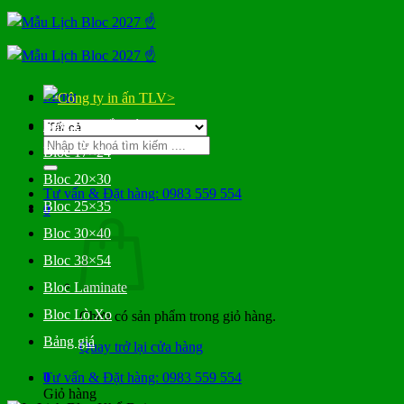
Bỏ
qua
nội
dung
Menu
>
Bloc Đại Gắn Bìa
Tìm
Bloc 17×24
kiếm:
Bloc 20×30
Tư vấn & Đặt hàng: 0983 559 554
Bloc 25×35
0
Bloc 30×40
Bloc 38×54
Bloc Laminate
Bloc Lò Xo
Chưa có sản phẩm trong giỏ hàng.
Bảng giá
Quay trở lại cửa hàng
0
Tư vấn & Đặt hàng: 0983 559 554
Giỏ hàng