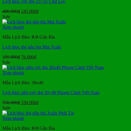
Lịch bloc cực đại 25×35 Chữ Lộc
Giá
Giá
400.000
₫
245.000
₫
gốc
hiện
Sale
là:
tại
400.000₫.
là:
Xem nhanh
245.000₫.
Mẫu Lịch Bloc Rời Gắn Bìa
Lịch bloc đại gắn bìa Mai Xuân
Giá
Giá
109.000
₫
76.000
₫
gốc
hiện
Sale
là:
tại
109.000₫.
là:
Xem nhanh
76.000₫.
Mẫu Lịch Bloc 30x40
Lịch bloc siêu cực đại 30×40 Phong Cảnh Việt Nam
Giá
Giá
550.000
₫
330.000
₫
gốc
hiện
Sale
là:
tại
550.000₫.
là:
Xem nhanh
330.000₫.
Mẫu Lịch Bloc Rời Gắn Bìa