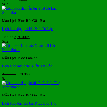
gốc
hiện
Sale
là:
tại
109.000₫.
là:
Xem nhanh
76.000₫.
Mẫu Lịch Bloc Rời Gắn Bìa
Lịch bloc đại gắn bìa Phật Di Lặc
Giá
Giá
109.000
₫
76.000
₫
gốc
hiện
Sale
là:
tại
109.000₫.
là:
Xem nhanh
76.000₫.
Mẫu Lịch Bloc Lamina
Lịch bloc laminate Xuân Tài Lộc
Giá
Giá
250.000
₫
170.000
₫
gốc
hiện
Sale
là:
tại
250.000₫.
là:
Xem nhanh
170.000₫.
Mẫu Lịch Bloc Rời Gắn Bìa
Lịch bloc đại gắn bìa Phúc Lộc Thọ