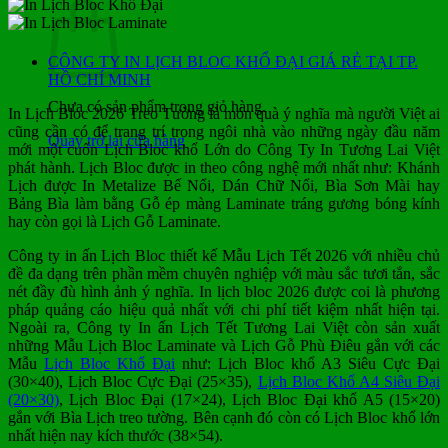
CÔNG TY IN LỊCH BLOC KHỔ ĐẠI GIÁ RẺ TẠI TP.
HỒ CHÍ MINH
Chưa có sản phẩm trong giỏ hàng.
In Lịch Bloc 2026 Treo Tường là món quà ý nghĩa mà người Việt ai
cũng cần có để trang trí trong ngôi nhà vào những ngày đầu năm
Quay trở lại cửa hàng
mới một cuốn Lịch Bloc khổ Lớn do Công Ty In Tương Lai Việt
phát hành. Lịch Bloc được in theo công nghệ mới nhất như: Khánh
Lịch được In Metalize Bế Nổi, Dán Chữ Nổi, Bìa Sơn Mài hay
Bảng Bìa làm bằng Gỗ ép màng Laminate tráng gương bóng kính
hay còn gọi là Lịch Gỗ Laminate.
Công ty in ấn Lịch Bloc thiết kế Mẫu Lịch Tết 2026 với nhiều chủ
đề đa dạng trên phần mềm chuyên nghiệp với màu sắc tươi tắn, sắc
nét đầy đù hình ảnh ý nghĩa. In lịch bloc 2026 được coi là phương
pháp quảng cáo hiệu quả nhất với chi phí tiết kiệm nhất hiện tại.
Ngoài ra, Công ty In ấn Lịch Tết Tương Lai Việt còn sản xuất
những Mẫu Lịch Bloc Laminate và Lịch Gỗ Phù Điêu gắn với các
Mẫu
Lịch Bloc Khổ Đại
như: Lịch Bloc khổ A3 Siêu Cực Đại
(30×40), Lịch Bloc Cực Đại (25×35),
Lịch Bloc Khổ A4 Siêu Đại
(20×30)
, Lịch Bloc Đại (17×24), Lịch Bloc Đại khổ A5 (15×20)
gắn với Bìa Lịch treo tường. Bên cạnh đó còn có Lịch Bloc khổ lớn
nhất hiện nay kích thước (38×54).