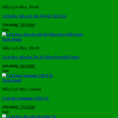
190.000₫.
Mẫu Lịch Bloc 30x40
Lịch bloc siêu cực đại 30×40 Chữ Lộc
Giá
Giá
550.000
₫
330.000
₫
gốc
hiện
Sale
là:
tại
550.000₫.
là:
Xem nhanh
330.000₫.
Mẫu Lịch Bloc 20x30
Lịch bloc siêu đại 20×30 Sống Đẹp Mỗi Ngày
Giá
Giá
300.000
₫
190.000
₫
gốc
hiện
Sale
là:
tại
300.000₫.
là:
Xem nhanh
190.000₫.
Mẫu Lịch Bloc Lamina
Lịch bloc laminate Chữ Lộc
Giá
Giá
250.000
₫
170.000
₫
gốc
hiện
Sale
là:
tại