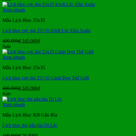
là:
tại
99.000₫.
là:
Xem nhanh
79.000₫.
Mẫu Lịch Bloc 25x35
Lịch bloc cực đại 25×35 Khởi Lộc Đầu Xuân
Giá
Giá
400.000
₫
245.000
₫
gốc
hiện
Sale
là:
tại
400.000₫.
là:
Xem nhanh
245.000₫.
Mẫu Lịch Bloc 25x35
Lịch bloc cực đại 25×35 Cảnh Đẹp Thế Giới
Giá
Giá
400.000
₫
245.000
₫
gốc
hiện
Sale
là:
tại
400.000₫.
là:
Xem nhanh
245.000₫.
Mẫu Lịch Bloc Rời Gắn Bìa
Lịch bloc đại gắn bìa Di Lặc
Giá
Giá
109.000
₫
76.000
₫