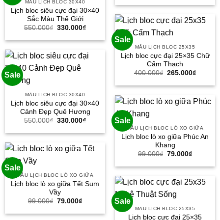
MẪU LỊCH BLOC 30X40
là:
tại
Lịch bloc siêu cực đại 30×40
400.000₫.
là:
265.000
Sắc Màu Thế Giới
Giá
Giá
550.000
₫
330.000
₫
gốc
hiện
Sale
là:
tại
550.000₫.
là:
MẪU LỊCH BLOC 25X35
330.000₫.
Lịch bloc cực đại 25×35 Chữ
Cẩm Thạch
Giá
Giá
400.000
₫
265.000
₫
Sale
gốc
hiện
là:
tại
400.000₫.
là:
MẪU LỊCH BLOC 30X40
265.000
Lịch bloc siêu cực đại 30×40
Cảnh Đẹp Quê Hương
Giá
Giá
Sale
550.000
₫
330.000
₫
gốc
hiện
MẪU LỊCH BLOC LÒ XO GIỮA
là:
tại
Lịch bloc lò xo giữa Phúc An
550.000₫.
là:
Khang
330.000₫.
Giá
Giá
99.000
₫
79.000
₫
gốc
hiện
là:
tại
Sale
99.000₫.
là:
MẪU LỊCH BLOC LÒ XO GIỮA
79.000₫.
Lịch bloc lò xo giữa Tết Sum
Vầy
Giá
Giá
Sale
99.000
₫
79.000
₫
gốc
hiện
MẪU LỊCH BLOC 25X35
là:
tại
Lịch bloc cực đại 25×35
99.000₫.
là: