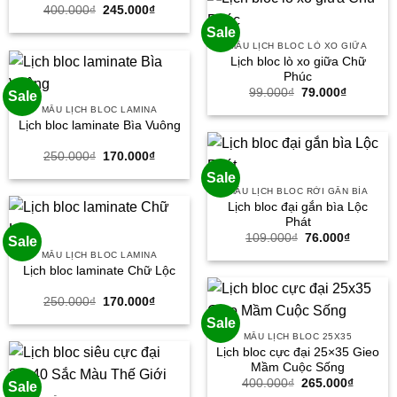
Giá
Giá
400.000
₫
245.000
₫
gốc
hiện
Sale
là:
tại
400.000₫.
là:
MẪU LỊCH BLOC LÒ XO GIỮA
245.000₫.
Lịch bloc lò xo giữa Chữ
Phúc
Giá
Giá
99.000
₫
79.000
₫
Sale
gốc
hiện
MẪU LỊCH BLOC LAMINA
là:
tại
Lịch bloc laminate Bìa Vuông
99.000₫.
là:
79.000₫.
Giá
Giá
250.000
₫
170.000
₫
gốc
hiện
Sale
là:
tại
250.000₫.
là:
MẪU LỊCH BLOC RỜI GẮN BÌA
170.000₫.
Lịch bloc đại gắn bìa Lộc
Phát
Giá
Giá
109.000
₫
76.000
₫
Sale
gốc
hiện
MẪU LỊCH BLOC LAMINA
là:
tại
Lịch bloc laminate Chữ Lộc
109.000₫.
là:
76.000₫
Giá
Giá
250.000
₫
170.000
₫
gốc
hiện
Sale
là:
tại
250.000₫.
là:
MẪU LỊCH BLOC 25X35
170.000₫.
Lịch bloc cực đại 25×35 Gieo
Mầm Cuộc Sống
Giá
Giá
400.000
₫
265.000
₫
Sale
gốc
hiện