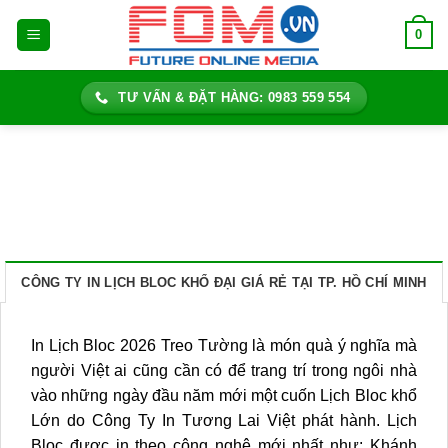
Bỏ
0
qua
nội
dung
TƯ VẤN & ĐẶT HÀNG: 0983 559 554
CÔNG TY IN LỊCH BLOC KHỔ ĐẠI GIÁ RẺ TẠI TP. HỒ CHÍ MINH
In Lịch Bloc 2026 Treo Tường là món quà ý nghĩa mà
người Việt ai cũng cần có để trang trí trong ngôi nhà
vào những ngày đầu năm mới một cuốn Lịch Bloc khổ
Lớn do Công Ty In Tương Lai Việt phát hành. Lịch
Bloc được in theo công nghệ mới nhất như: Khánh