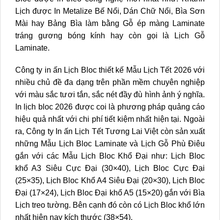
Lịch được In Metalize Bế Nổi, Dán Chữ Nổi, Bìa Sơn
Mài hay Bảng Bìa làm bằng Gỗ ép màng Laminate
tráng gương bóng kính hay còn gọi là Lịch Gỗ
Laminate.
Công ty in ấn Lịch Bloc thiết kế Mẫu Lịch Tết 2026 với
nhiều chủ đề đa dạng trên phần mềm chuyên nghiệp
với màu sắc tươi tắn, sắc nét đầy đù hình ảnh ý nghĩa.
In lịch bloc 2026 được coi là phương pháp quảng cáo
hiệu quả nhất với chi phí tiết kiệm nhất hiện tại. Ngoài
ra, Công ty In ấn Lịch Tết Tương Lai Việt còn sản xuất
những Mẫu Lịch Bloc Laminate và Lịch Gỗ Phù Điêu
gắn với các Mẫu
Lịch Bloc Khổ Đại
như: Lịch Bloc
khổ A3 Siêu Cực Đại (30×40), Lịch Bloc Cực Đại
(25×35),
Lịch Bloc Khổ A4 Siêu Đại (20×30)
, Lịch Bloc
Đại (17×24), Lịch Bloc Đại khổ A5 (15×20) gắn với Bìa
Lịch treo tường. Bên cạnh đó còn có Lịch Bloc khổ lớn
nhất hiện nay kích thước (38×54).