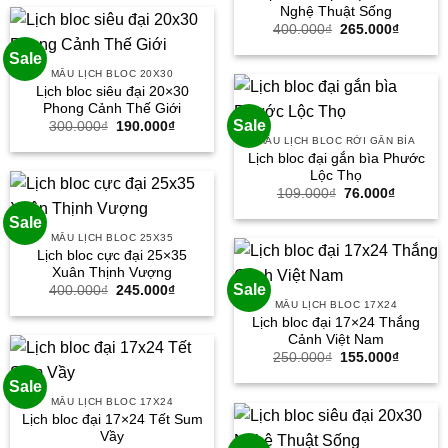
Nghệ Thuật Sống
79.000₫.
Giá
Giá
400.000
₫
265.000
₫
gốc
hiện
là:
tại
Sale
400.000₫.
là:
MẪU LỊCH BLOC 20X30
265.000
Lịch bloc siêu đại 20×30
Phong Cảnh Thế Giới
Sale
Giá
Giá
300.000
₫
190.000
₫
gốc
hiện
MẪU LỊCH BLOC RỜI GẮN BÌA
là:
tại
Lịch bloc đại gắn bìa Phước
300.000₫.
là:
Lộc Thọ
190.000₫.
Giá
Giá
109.000
₫
76.000
₫
gốc
hiện
là:
tại
Sale
109.000₫.
là:
MẪU LỊCH BLOC 25X35
76.000₫
Lịch bloc cực đại 25×35
Xuân Thịnh Vượng
Sale
Giá
Giá
400.000
₫
245.000
₫
gốc
hiện
MẪU LỊCH BLOC 17X24
là:
tại
Lịch bloc đại 17×24 Thắng
400.000₫.
là:
Cảnh Việt Nam
245.000₫.
Giá
Giá
250.000
₫
155.000
₫
gốc
hiện
là:
tại
Sale
250.000₫.
là:
MẪU LỊCH BLOC 17X24
155.000
Lịch bloc đại 17×24 Tết Sum
Vầy