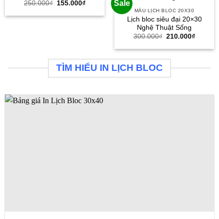
Giá
Giá
Sale
250.000
₫
155.000
₫
gốc
hiện
MẪU LỊCH BLOC 20X30
là:
tại
Lịch bloc siêu đại 20×30
250.000₫.
là:
Nghệ Thuật Sống
155.000₫.
Giá
Giá
300.000
₫
210.000
₫
gốc
hiện
là:
tại
300.000₫.
là:
210.000
TÌM HIỂU IN LỊCH BLOC