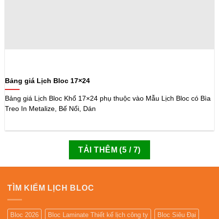
Bảng giá Lịch Bloc 17×24
Bảng giá Lịch Bloc Khổ 17×24 phụ thuộc vào Mẫu Lịch Bloc có Bìa
Treo In Metalize, Bế Nổi, Dán
TẢI THÊM
(
5
/ 7)
TÌM KIẾM LỊCH BLOC
Bloc 2026
Bloc Laminate Thiết kế lịch công ty
Bloc Siêu Đại