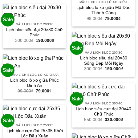
250.000₫.
là:
MẪU LỊCH BLOC LÒ XO GIỮA
155.000₫.
Lịch bloc lò xo giữa Mã Đáo
Thành Công
Giá
Giá
99.000
₫
79.000
₫
Sale
gốc
hiện
MẪU LỊCH BLOC 20X30
là:
tại
Lịch bloc siêu đại 20×30 Chữ
99.000₫.
là:
79.000₫.
Phúc
Giá
Giá
300.000
₫
190.000
₫
gốc
hiện
Sale
là:
tại
300.000₫.
là:
MẪU LỊCH BLOC 20X30
190.000₫.
Lịch bloc siêu đại 20×30
Sống Đẹp Mỗi Ngày
Giá
Giá
300.000
₫
190.000
₫
Sale
gốc
hiện
MẪU LỊCH BLOC LÒ XO GIỮA
là:
tại
Lịch bloc lò xo giữa Phúc
300.000₫.
là:
190.000
Bình An
Giá
Giá
99.000
₫
79.000
₫
gốc
hiện
Sale
là:
tại
99.000₫.
là:
MẪU LỊCH BLOC 30X40
79.000₫.
Lịch bloc siêu cực đại 30×40
Chữ Phúc
Giá
Giá
550.000
₫
330.000
₫
Sale
gốc
hiện
MẪU LỊCH BLOC 25X35
là:
tại
Lịch bloc cực đại 25×35 Khởi
550.000₫.
là:
330.000
Lộc Đầu Xuân