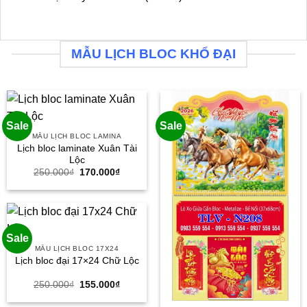
MẪU LỊCH BLOC KHỔ ĐẠI
Sale
Sale
MẪU LỊCH BLOC LAMINA
Lịch bloc laminate Xuân Tài
Lộc
Giá
Giá
250.000
₫
170.000
₫
gốc
hiện
là:
tại
250.000₫.
là:
170.000₫.
Sale
MẪU LỊCH BLOC 17X24
Lịch bloc đại 17×24 Chữ Lộc
Giá
Giá
250.000
₫
155.000
₫
gốc
hiện
là:
tại