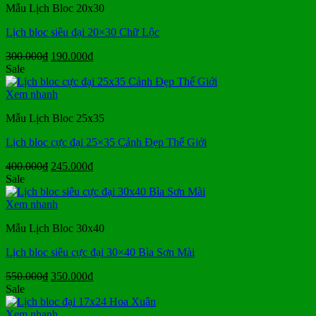
Mẫu Lịch Bloc 20x30
Lịch bloc siêu đại 20×30 Chữ Lộc
Giá
Giá
300.000
₫
190.000
₫
gốc
hiện
Sale
là:
tại
300.000₫.
là:
Xem nhanh
190.000₫.
Mẫu Lịch Bloc 25x35
Lịch bloc cực đại 25×35 Cảnh Đẹp Thế Giới
Giá
Giá
400.000
₫
245.000
₫
gốc
hiện
Sale
là:
tại
400.000₫.
là:
Xem nhanh
245.000₫.
Mẫu Lịch Bloc 30x40
Lịch bloc siêu cực đại 30×40 Bìa Sơn Mài
Giá
Giá
550.000
₫
350.000
₫
gốc
hiện
Sale
là:
tại
550.000₫.
là:
Xem nhanh