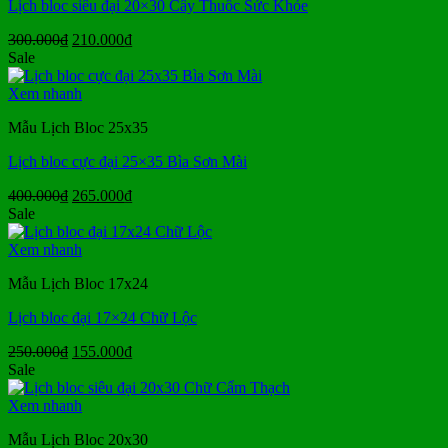
Lịch bloc siêu đại 20×30 Cây Thuốc Sức Khỏe
Giá
Giá
300.000
₫
210.000
₫
gốc
hiện
Sale
là:
tại
300.000₫.
là:
Xem nhanh
210.000₫.
Mẫu Lịch Bloc 25x35
Lịch bloc cực đại 25×35 Bìa Sơn Mài
Giá
Giá
400.000
₫
265.000
₫
gốc
hiện
Sale
là:
tại
400.000₫.
là:
Xem nhanh
265.000₫.
Mẫu Lịch Bloc 17x24
Lịch bloc đại 17×24 Chữ Lộc
Giá
Giá
250.000
₫
155.000
₫
gốc
hiện
Sale
là:
tại
250.000₫.
là:
Xem nhanh
155.000₫.
Mẫu Lịch Bloc 20x30