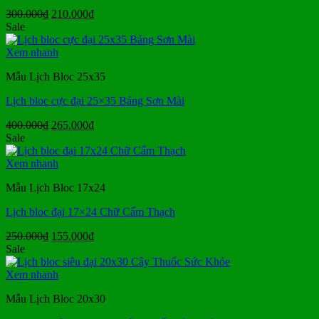
Giá
Giá
300.000
₫
210.000
₫
gốc
hiện
Sale
là:
tại
300.000₫.
là:
Xem nhanh
210.000₫.
Mẫu Lịch Bloc 25x35
Lịch bloc cực đại 25×35 Bảng Sơn Mài
Giá
Giá
400.000
₫
265.000
₫
gốc
hiện
Sale
là:
tại
400.000₫.
là:
Xem nhanh
265.000₫.
Mẫu Lịch Bloc 17x24
Lịch bloc đại 17×24 Chữ Cẩm Thạch
Giá
Giá
250.000
₫
155.000
₫
gốc
hiện
Sale
là:
tại
250.000₫.
là:
Xem nhanh
155.000₫.
Mẫu Lịch Bloc 20x30