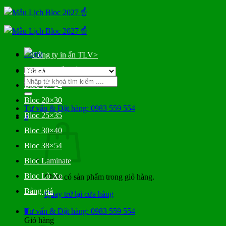
Bỏ
qua
nội
dung
Menu
>
Bloc Đại Gắn Bìa
Tìm
Bloc 17×24
kiếm:
Bloc 20×30
Tư vấn & Đặt hàng: 0983 559 554
Bloc 25×35
0
Bloc 30×40
Bloc 38×54
Bloc Laminate
Bloc Lò Xo
Chưa có sản phẩm trong giỏ hàng.
Bảng giá
Quay trở lại cửa hàng
0
Tư vấn & Đặt hàng: 0983 559 554
Giỏ hàng