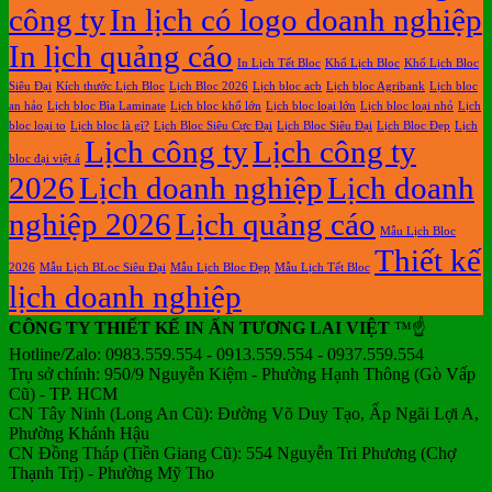
công ty
In lịch có logo doanh nghiệp
In lịch quảng cáo
In Lịch Tết Bloc
Khổ Lịch Bloc
Khổ Lịch Bloc
Siêu Đại
Kích thước Lịch Bloc
Lịch Bloc 2026
Lịch bloc acb
Lịch bloc Agribank
Lịch bloc
an hảo
Lịch bloc Bìa Laminate
Lịch bloc khổ lớn
Lịch bloc loại lớn
Lịch bloc loại nhỏ
Lịch
bloc loại to
Lịch bloc là gì?
Lịch Bloc Siêu Cực Đại
Lịch Bloc Siêu Đại
Lịch Bloc Đẹp
Lịch
Lịch công ty
Lịch công ty
bloc đại việt á
2026
Lịch doanh nghiệp
Lịch doanh
nghiệp 2026
Lịch quảng cáo
Mẫu Lịch Bloc
Thiết kế
2026
Mẫu Lịch BLoc Siêu Đại
Mẫu Lịch Bloc Đẹp
Mẫu Lịch Tết Bloc
lịch doanh nghiệp
CÔNG TY THIẾT KẾ IN ẤN TƯƠNG LAI VIỆT
™☝️
Hotline/Zalo: 0983.559.554 - 0913.559.554 - 0937.559.554
Trụ sở chính: 950/9 Nguyễn Kiệm - Phường Hạnh Thông (Gò Vấp
Cũ) - TP. HCM
CN Tây Ninh (Long An Cũ): Đường Võ Duy Tạo, Ấp Ngãi Lợi A,
Phường Khánh Hậu
CN Đồng Tháp (Tiền Giang Cũ): 554 Nguyễn Tri Phương (Chợ
Thạnh Trị) - Phường Mỹ Tho