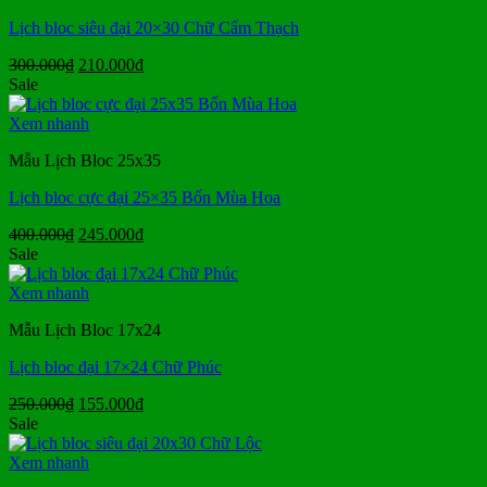
Lịch bloc siêu đại 20×30 Chữ Cẩm Thạch
Giá
Giá
300.000
₫
210.000
₫
gốc
hiện
Sale
là:
tại
300.000₫.
là:
Xem nhanh
210.000₫.
Mẫu Lịch Bloc 25x35
Lịch bloc cực đại 25×35 Bốn Mùa Hoa
Giá
Giá
400.000
₫
245.000
₫
gốc
hiện
Sale
là:
tại
400.000₫.
là:
Xem nhanh
245.000₫.
Mẫu Lịch Bloc 17x24
Lịch bloc đại 17×24 Chữ Phúc
Giá
Giá
250.000
₫
155.000
₫
gốc
hiện
Sale
là:
tại
250.000₫.
là:
Xem nhanh
155.000₫.