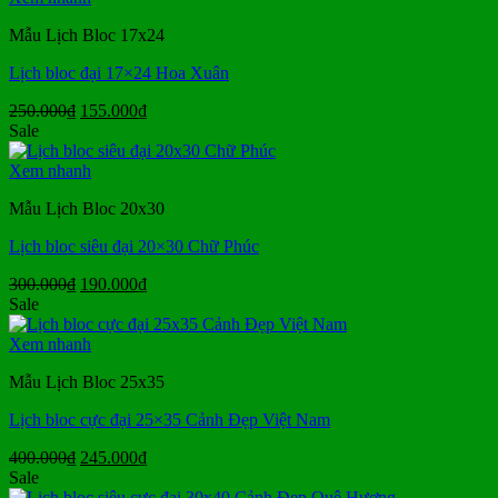
350.000₫.
Mẫu Lịch Bloc 17x24
Lịch bloc đại 17×24 Hoa Xuân
Giá
Giá
250.000
₫
155.000
₫
gốc
hiện
Sale
là:
tại
250.000₫.
là:
Xem nhanh
155.000₫.
Mẫu Lịch Bloc 20x30
Lịch bloc siêu đại 20×30 Chữ Phúc
Giá
Giá
300.000
₫
190.000
₫
gốc
hiện
Sale
là:
tại
300.000₫.
là:
Xem nhanh
190.000₫.
Mẫu Lịch Bloc 25x35
Lịch bloc cực đại 25×35 Cảnh Đẹp Việt Nam
Giá
Giá
400.000
₫
245.000
₫
gốc
hiện
Sale
là:
tại