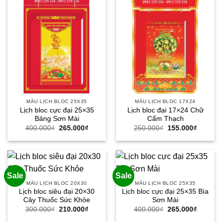
MẪU LỊCH BLOC 25X35
MẪU LỊCH BLOC 17X24
Lịch bloc cực đại 25×35
Lịch bloc đại 17×24 Chữ
Bảng Sơn Mài
Cẩm Thạch
Giá
Giá
Giá
Giá
400.000
₫
265.000
₫
250.000
₫
155.000
₫
gốc
hiện
gốc
hiện
là:
tại
là:
tại
400.000₫.
là:
250.000₫.
là:
265.000₫.
155.000
Sale
Sale
MẪU LỊCH BLOC 20X30
MẪU LỊCH BLOC 25X35
Lịch bloc siêu đại 20×30
Lịch bloc cực đại 25×35 Bìa
Cây Thuốc Sức Khỏe
Sơn Mài
Giá
Giá
Giá
Giá
300.000
₫
210.000
₫
400.000
₫
265.000
₫
gốc
hiện
gốc
hiện
là:
tại
là:
tại