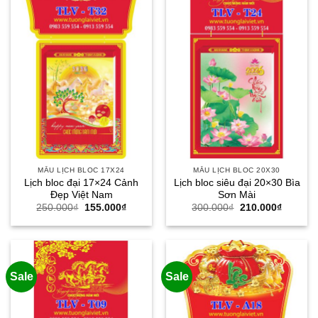
MẪU LỊCH BLOC 17X24
MẪU LỊCH BLOC 20X30
Lịch bloc đại 17×24 Cảnh
Lịch bloc siêu đại 20×30 Bìa
Đẹp Việt Nam
Sơn Mài
Giá
Giá
Giá
Giá
250.000
₫
155.000
₫
300.000
₫
210.000
₫
gốc
hiện
gốc
hiện
là:
tại
là:
tại
250.000₫.
là:
300.000₫.
là:
155.000₫.
210.000
Sale
Sale