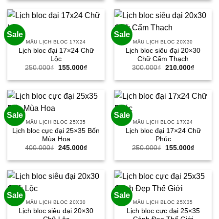
300.000₫.
là:
400.000₫.
là:
210.000₫.
265.000
Sale
Sale
MẪU LỊCH BLOC 17X24
MẪU LỊCH BLOC 20X30
Lịch bloc đại 17×24 Chữ
Lịch bloc siêu đại 20×30
Lộc
Chữ Cẩm Thạch
Giá
Giá
Giá
Giá
250.000
₫
155.000
₫
300.000
₫
210.000
₫
gốc
hiện
gốc
hiện
là:
tại
là:
tại
250.000₫.
là:
300.000₫.
là:
155.000₫.
210.000
Sale
Sale
MẪU LỊCH BLOC 25X35
MẪU LỊCH BLOC 17X24
Lịch bloc cực đại 25×35 Bốn
Lịch bloc đại 17×24 Chữ
Mùa Hoa
Phúc
Giá
Giá
Giá
Giá
400.000
₫
245.000
₫
250.000
₫
155.000
₫
gốc
hiện
gốc
hiện
là:
tại
là:
tại
400.000₫.
là:
250.000₫.
là:
245.000₫.
155.000
Sale
Sale
MẪU LỊCH BLOC 20X30
MẪU LỊCH BLOC 25X35
Lịch bloc siêu đại 20×30
Lịch bloc cực đại 25×35