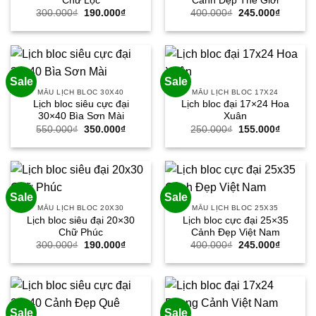
Chữ Lộc
Cảnh Đẹp Thế Giới
Giá
Giá
Giá
Giá
300.000
₫
190.000
₫
400.000
₫
245.000
₫
gốc
hiện
gốc
hiện
là:
tại
là:
tại
300.000₫.
là:
400.000₫.
là:
190.000₫.
245.000
Sale
Sale
MẪU LỊCH BLOC 30X40
MẪU LỊCH BLOC 17X24
Lịch bloc siêu cực đại
Lịch bloc đại 17×24 Hoa
30×40 Bìa Sơn Mài
Xuân
Giá
Giá
Giá
Giá
550.000
₫
350.000
₫
250.000
₫
155.000
₫
gốc
hiện
gốc
hiện
là:
tại
là:
tại
550.000₫.
là:
250.000₫.
là:
350.000₫.
155.000
Sale
Sale
MẪU LỊCH BLOC 20X30
MẪU LỊCH BLOC 25X35
Lịch bloc siêu đại 20×30
Lịch bloc cực đại 25×35
Chữ Phúc
Cảnh Đẹp Việt Nam
Giá
Giá
Giá
Giá
300.000
₫
190.000
₫
400.000
₫
245.000
₫
gốc
hiện
gốc
hiện
là:
tại
là:
tại
300.000₫.
là:
400.000₫.
là:
190.000₫.
245.000
Sale
Sale