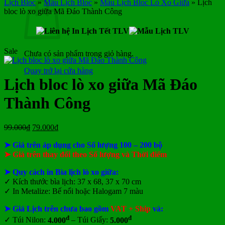
Lịch Bloc
»
Mẫu Lịch Bloc
»
Mẫu Lịch Bloc Lò Xo Giữa
»
Lịch
bloc lò xo giữa Mã Đáo Thành Công
Sale
Chưa có sản phẩm trong giỏ hàng.
Quay trở lại cửa hàng
Lịch bloc lò xo giữa Mã Đáo
Thành Công
Giá
Giá
99.000
₫
79.000
₫
gốc
hiện
➤ Giá trên áp dụng cho Số lượng 100 – 200 bộ
là:
tại
99.000₫.
là:
➤ Giá trên thay đổi theo Số lượng và Thời điểm
79.000₫.
➤
Quy cách in Bìa lịch lò xo giữa:
✓ Kích thước bìa lịch: 37 x 68, 37 x 70 cm
✓ In Metalize: Bế nổi hoặc Halogam 7 màu
➤ Giá Lịch trên chưa bao gồm
VAT + Ship
và:
đ
đ
✓ Túi Nilon:
4.000
– Túi Giấy:
5.000