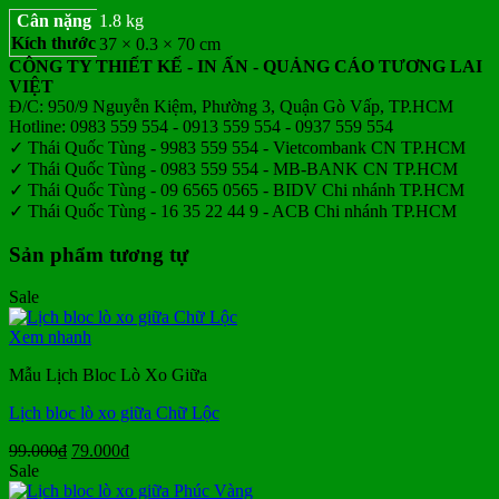
Cân nặng
1.8 kg
Kích thước
37 × 0.3 × 70 cm
CÔNG TY THIẾT KẾ - IN ẤN - QUẢNG CÁO TƯƠNG LAI
VIỆT
Đ/C: 950/9 Nguyễn Kiệm, Phường 3, Quận Gò Vấp, TP.HCM
Hotline: 0983 559 554 - 0913 559 554 - 0937 559 554
✓ Thái Quốc Tùng - 9983 559 554 - Vietcombank CN TP.HCM
✓ Thái Quốc Tùng - 0983 559 554 - MB-BANK CN TP.HCM
✓ Thái Quốc Tùng - 09 6565 0565 - BIDV Chi nhánh TP.HCM
✓ Thái Quốc Tùng - 16 35 22 44 9 - ACB Chi nhánh TP.HCM
Sản phẩm tương tự
Sale
Xem nhanh
Mẫu Lịch Bloc Lò Xo Giữa
Lịch bloc lò xo giữa Chữ Lộc
Giá
Giá
99.000
₫
79.000
₫
gốc
hiện
Sale
là:
tại