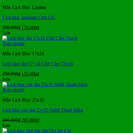
76.000₫.
Mẫu Lịch Bloc Lamina
Lịch bloc laminate Chữ Lộc
Giá
Giá
250.000
₫
170.000
₫
gốc
hiện
Sale
là:
tại
250.000₫.
là:
Xem nhanh
170.000₫.
Mẫu Lịch Bloc 17x24
Lịch bloc đại 17×24 Chữ Cẩm Thạch
Giá
Giá
250.000
₫
155.000
₫
gốc
hiện
Sale
là:
tại
250.000₫.
là:
Xem nhanh
155.000₫.
Mẫu Lịch Bloc 25x35
Lịch bloc cực đại 25×35 Nghệ Thuật Sống
Giá
Giá
400.000
₫
265.000
₫
gốc
hiện
Sale
là:
tại