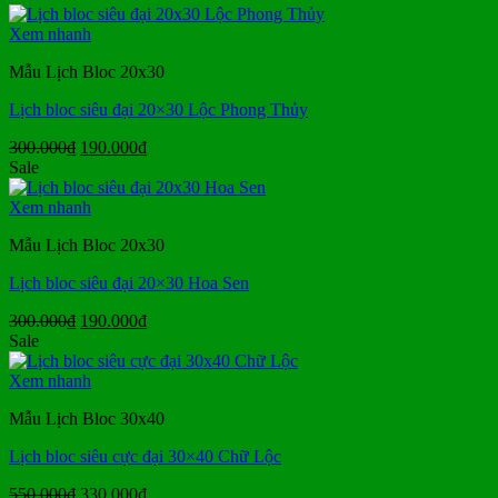
là:
tại
250.000₫.
là:
Xem nhanh
155.000₫.
Mẫu Lịch Bloc 20x30
Lịch bloc siêu đại 20×30 Lộc Phong Thủy
Giá
Giá
300.000
₫
190.000
₫
gốc
hiện
Sale
là:
tại
300.000₫.
là:
Xem nhanh
190.000₫.
Mẫu Lịch Bloc 20x30
Lịch bloc siêu đại 20×30 Hoa Sen
Giá
Giá
300.000
₫
190.000
₫
gốc
hiện
Sale
là:
tại
300.000₫.
là:
Xem nhanh
190.000₫.
Mẫu Lịch Bloc 30x40
Lịch bloc siêu cực đại 30×40 Chữ Lộc
Giá
Giá
550.000
₫
330.000
₫