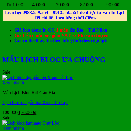
Từ 1.000
40.000
79.000
82.000
90.000
Liên hệ: 0983.559.554 – 0913.559.554 để được tư vấn In Lịch
Tết chi tiết theo từng thời điểm.
Giá bao gồm: In QC
1 màu
lên Bìa + Túi Nilon
Giá trên chưa bao gồm VAT và Phí vận chuyển
Giá có thể thay đổi theo từng thời điểm đặt lịch
MẪU LỊCH BLOC ƯA CHUỘNG
Sale
Xem nhanh
Mẫu Lịch Bloc Rời Gắn Bìa
Lịch bloc đại gắn bìa Xuân Tài Lộc
Giá
Giá
109.000
₫
76.000
₫
gốc
hiện
Sale
là:
tại
109.000₫.
là:
Xem nhanh