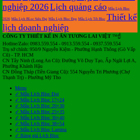
nghiệp 2026
Lịch quảng cáo
Mẫu Lịch Bloc
Thiết kế
2026
Mẫu Lịch BLoc Siêu Đại
Mẫu Lịch Bloc Đẹp
Mẫu Lịch Tết Bloc
lịch doanh nghiệp
CÔNG TY THIẾT KẾ IN ẤN TƯƠNG LAI VIỆT
™☝️
Hotline/Zalo: 0983.559.554 - 0913.559.554 - 0937.559.554
Trụ sở chính: 950/9 Nguyễn Kiệm - Phường Hạnh Thông (Gò Vấp
Cũ) - TP. HCM
CN Tây Ninh (Long An Cũ): Đường Võ Duy Tạo, Ấp Ngãi Lợi A,
Phường Khánh Hậu
CN Đồng Tháp (Tiền Giang Cũ): 554 Nguyễn Tri Phương (Chợ
Thạnh Trị) - Phường Mỹ Tho
Menu
✓ Mẫu Lịch Bloc Đại
✓ Mẫu Lịch Bloc 17×24
✓ Mẫu Lịch Bloc 20×30
✓ Mẫu Lịch Bloc 25×35
✓ Mẫu Lịch Bloc 30×40
✓ Mẫu Lịch Bloc 38×54
✓ Mẫu Lịch Bloc Lamina
✓ Bảng giá Lịch Bloc