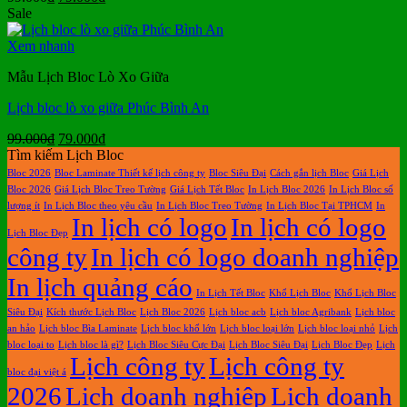
gốc
hiện
Sale
là:
tại
99.000₫.
là:
Xem nhanh
79.000₫.
Mẫu Lịch Bloc Lò Xo Giữa
Lịch bloc lò xo giữa Phúc Bình An
Giá
Giá
99.000
₫
79.000
₫
gốc
hiện
Tìm kiếm Lịch Bloc
là:
tại
Bloc 2026
Bloc Laminate Thiết kế lịch công ty
Bloc Siêu Đại
Cách gắn lịch Bloc
Giá Lịch
99.000₫.
là:
Bloc 2026
Giá Lịch Bloc Treo Tường
Giá Lịch Tết Bloc
In Lịch Bloc 2026
In Lịch Bloc số
79.000₫.
lượng ít
In Lịch Bloc theo yêu cầu
In Lịch Bloc Treo Tường
In Lịch Bloc Tại TPHCM
In
In lịch có logo
In lịch có logo
Lịch Bloc Đẹp
công ty
In lịch có logo doanh nghiệp
In lịch quảng cáo
In Lịch Tết Bloc
Khổ Lịch Bloc
Khổ Lịch Bloc
Siêu Đại
Kích thước Lịch Bloc
Lịch Bloc 2026
Lịch bloc acb
Lịch bloc Agribank
Lịch bloc
an hảo
Lịch bloc Bìa Laminate
Lịch bloc khổ lớn
Lịch bloc loại lớn
Lịch bloc loại nhỏ
Lịch
bloc loại to
Lịch bloc là gì?
Lịch Bloc Siêu Cực Đại
Lịch Bloc Siêu Đại
Lịch Bloc Đẹp
Lịch
Lịch công ty
Lịch công ty
bloc đại việt á
2026
Lịch doanh nghiệp
Lịch doanh