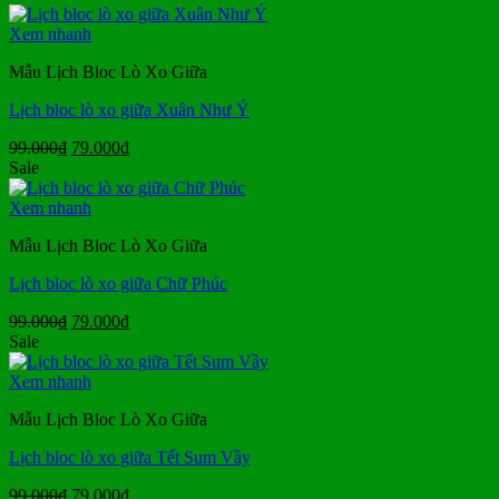
là:
tại
99.000₫.
là:
Xem nhanh
79.000₫.
Mẫu Lịch Bloc Lò Xo Giữa
Lịch bloc lò xo giữa Xuân Như Ý
Giá
Giá
99.000
₫
79.000
₫
gốc
hiện
Sale
là:
tại
99.000₫.
là:
Xem nhanh
79.000₫.
Mẫu Lịch Bloc Lò Xo Giữa
Lịch bloc lò xo giữa Chữ Phúc
Giá
Giá
99.000
₫
79.000
₫
gốc
hiện
Sale
là:
tại
99.000₫.
là:
Xem nhanh
79.000₫.
Mẫu Lịch Bloc Lò Xo Giữa
Lịch bloc lò xo giữa Tết Sum Vầy
Giá
Giá
99.000
₫
79.000
₫