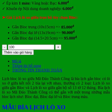
đ
✓ Ép kim
1 màu:
Vàng hoặc Bạc:
6.000
đ
✓ Khuôn ép Nội dung doanh nghiệp:
6.000
➤ Giá Lịch lò xo giữa trọn bộ tùy chọn Bloc:
đ
Gắn Bloc trung (10x15cm) =>
85.000
đ
Gắn Bloc đại lở (13x19cm) =>
90.000
đ
Gắn Bloc đại (14.5×20.5cm) =>
95.000
Lịch
bloc
Thêm vào giỏ hàng
lò
xo
Mô tả
giữa
Thông tin bổ sung
Mã
THÔNG TIN THANH TOÁN
Đáo
Thành
Lịch bloc lò xo giữa Mã Đáo Thành Công là bìa lịch gắn bloc có lò
Công
xo ở giữa kết nối 2 bìa lại với nhau, thường có 2 loại: Lịch lò xo
số
giữa gắn Bloc và Lịch lò xo giữa gắn bộ số 13 tờ 12 tháng. Bìa lịch
lượng
lò xo Mã Đáo Thành Công có thể gắn với một trong những mẫu
bloc lịch như: Bloc đại, Bloc đại lở và Bloc trung màu.
MẪU BÌA LỊCH LÒ XO