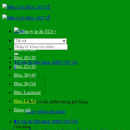
Bỏ
qua
nội
dung
Menu
>
Bloc Đại Gắn Bìa
Tìm
Bloc 17×24
kiếm:
Bloc 20×30
Tư vấn & Đặt hàng: 0983 559 554
Bloc 25×35
0
Bloc 30×40
Bloc 38×54
Bloc Laminate
Bloc Lò Xo
Chưa có sản phẩm trong giỏ hàng.
Bảng giá
Quay trở lại cửa hàng
0
Tư vấn & Đặt hàng: 0983 559 554
Giỏ hàng