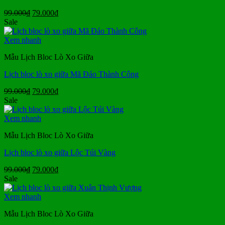
Giá
Giá
99.000
₫
79.000
₫
gốc
hiện
Sale
là:
tại
99.000₫.
là:
Xem nhanh
79.000₫.
Mẫu Lịch Bloc Lò Xo Giữa
Lịch bloc lò xo giữa Mã Đáo Thành Công
Giá
Giá
99.000
₫
79.000
₫
gốc
hiện
Sale
là:
tại
99.000₫.
là:
Xem nhanh
79.000₫.
Mẫu Lịch Bloc Lò Xo Giữa
Lịch bloc lò xo giữa Lộc Túi Vàng
Giá
Giá
99.000
₫
79.000
₫
gốc
hiện
Sale
là:
tại
99.000₫.
là:
Xem nhanh
79.000₫.
Mẫu Lịch Bloc Lò Xo Giữa