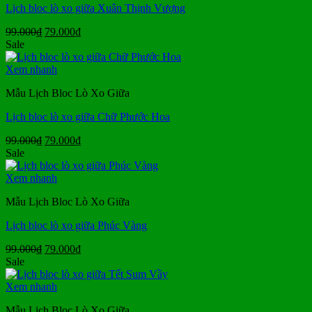
Lịch bloc lò xo giữa Xuân Thịnh Vượng
Giá
Giá
99.000
₫
79.000
₫
gốc
hiện
Sale
là:
tại
99.000₫.
là:
Xem nhanh
79.000₫.
Mẫu Lịch Bloc Lò Xo Giữa
Lịch bloc lò xo giữa Chữ Phước Hoa
Giá
Giá
99.000
₫
79.000
₫
gốc
hiện
Sale
là:
tại
99.000₫.
là:
Xem nhanh
79.000₫.
Mẫu Lịch Bloc Lò Xo Giữa
Lịch bloc lò xo giữa Phúc Vàng
Giá
Giá
99.000
₫
79.000
₫
gốc
hiện
Sale
là:
tại
99.000₫.
là:
Xem nhanh
79.000₫.
Mẫu Lịch Bloc Lò Xo Giữa