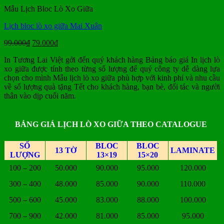
79.000₫.
Mẫu Lịch Bloc Lò Xo Giữa
Lịch bloc lò xo giữa Mai Xuân
Giá
Giá
99.000
₫
79.000
₫
gốc
hiện
In Tương Lai Việt gởi đến quý khách hàng Bảng báo giá In lịch lò
là:
tại
xo giữa được tính theo từng số lượng để quý công ty dễ dàng lựa
99.000₫.
là:
chọn cho mình Mẫu lịch lò xo giữa phù hợp với kinh phí và nhu cầu
79.000₫.
về số lượng quà tặng Tết cho khách hàng, bạn bè, đối tác và người
thân vào dịp cuối năm.
BẢNG GIÁ LỊCH LÒ XO GIỮA THEO CATALOGUE
SỐ
BLOC
BLOC
13 TỜ
LAMINATE
LƯỢNG
13×19
15×20
100 – 200
50.000
90.000
95.000
120.000
300 – 400
48.000
85.000
90.000
110.000
500 – 600
45.000
83.000
88.000
100.000
700 – 900
42.000
81.000
85.000
95.000