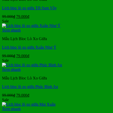
Lịch bloc lò xo giữa Tết Sum Vầy
Giá
Giá
99.000
₫
79.000
₫
gốc
hiện
Sale
là:
tại
99.000₫.
là:
Xem nhanh
79.000₫.
Mẫu Lịch Bloc Lò Xo Giữa
Lịch bloc lò xo giữa Xuân Như Ý
Giá
Giá
99.000
₫
79.000
₫
gốc
hiện
Sale
là:
tại
99.000₫.
là:
Xem nhanh
79.000₫.
Mẫu Lịch Bloc Lò Xo Giữa
Lịch bloc lò xo giữa Phúc Bình An
Giá
Giá
99.000
₫
79.000
₫
gốc
hiện
Sale
là:
tại
99.000₫.
là:
Xem nhanh