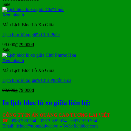
gốc
hiện
Sale
là:
tại
550.000₫.
là:
Xem nhanh
330.000₫.
Mẫu Lịch Bloc Lò Xo Giữa
Lịch bloc lò xo giữa Chữ Phúc
Giá
Giá
99.000
₫
79.000
₫
gốc
hiện
Sale
là:
tại
99.000₫.
là:
Xem nhanh
79.000₫.
Mẫu Lịch Bloc Lò Xo Giữa
Lịch bloc lò xo giữa Chữ Phước Hoa
Giá
Giá
99.000
₫
79.000
₫
gốc
hiện
là:
tại
In lịch bloc lò xo giữa liên hệ:
99.000₫.
là:
79.000₫.
CÔNG TY IN ẤN QUẢNG CÁO TƯƠNG LAI VIỆT
☎:
0983 559 554 – 0913 559 554 – 0937 559 554
Email: lichtet@tuonglaiviet.vn – Web: lichbloc.com