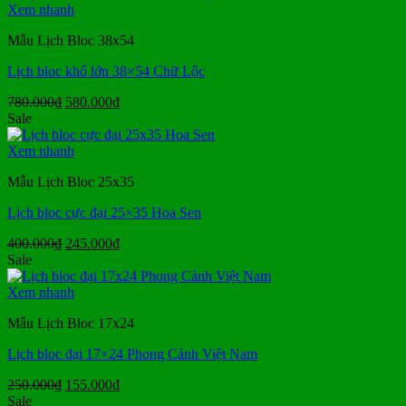
400.000₫.
là:
Xem nhanh
265.000₫.
Mẫu Lịch Bloc 38x54
Lịch bloc khổ lớn 38×54 Chữ Lộc
Giá
Giá
780.000
₫
580.000
₫
gốc
hiện
Sale
là:
tại
780.000₫.
là:
Xem nhanh
580.000₫.
Mẫu Lịch Bloc 25x35
Lịch bloc cực đại 25×35 Hoa Sen
Giá
Giá
400.000
₫
245.000
₫
gốc
hiện
Sale
là:
tại
400.000₫.
là:
Xem nhanh
245.000₫.
Mẫu Lịch Bloc 17x24
Lịch bloc đại 17×24 Phong Cảnh Việt Nam
Giá
Giá
250.000
₫
155.000
₫
gốc
hiện
Sale