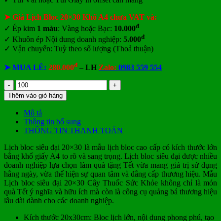
➤ Giá Lịch Bloc 20×30 Khổ A4 chưa VAT và:
đ
✓ Ép kim
1 màu
: Vàng hoặc Bạc:
10.000
đ
✓ Khuôn ép Nội dung doanh nghiệp:
5.000
✓ Vận chuyển: Tuỳ theo số lượng (Thoả thuận)
đ
➤ MUA LẺ:
280.000
–
LH
Zalo:
0983 559 554
Lịch
bloc
Thêm vào giỏ hàng
siêu
đại
Mô tả
20x30
Thông tin bổ sung
Cây
THÔNG TIN THANH TOÁN
Thuốc
Sức
Lịch bloc siêu đại 20×30 là mẫu lịch bloc cao cấp có kích thước lớn
Khỏe
bằng khổ giấy A4 to rõ và sang trọng. Lịch bloc siêu đại được nhiều
số
doanh nghiệp lựa chọn làm quà tặng Tết vừa mang giá trị sử dụng
lượng
hằng ngày, vừa thể hiện sự quan tâm và đẳng cấp thương hiệu. Mẫu
Lịch bloc siêu đại 20×30 Cây Thuốc Sức Khỏe không chỉ là món
quà Tết ý nghĩa và hữu ích mà còn là công cụ quảng bá thương hiệu
lâu dài dành cho các doanh nghiệp.
Kích thước 20x30cm: Bloc lịch lớn, nội dung phong phú, tạo