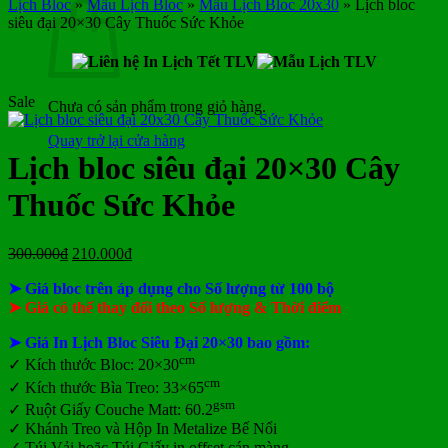
Lịch Bloc
»
Mẫu Lịch Bloc
»
Mẫu Lịch Bloc 20x30
»
Lịch bloc
siêu đại 20×30 Cây Thuốc Sức Khỏe
Sale
Chưa có sản phẩm trong giỏ hàng.
Quay trở lại cửa hàng
Lịch bloc siêu đại 20×30 Cây
Thuốc Sức Khỏe
Giá
Giá
300.000
₫
210.000
₫
gốc
hiện
➤ Giá bloc trên áp dụng cho Số lượng từ 100 bộ
là:
tại
300.000₫.
là:
➤ Giá có thể thay đổi theo Số lượng & Thời điểm
210.000₫.
➤ Giá In Lịch Bloc Siêu Đại 20×30 bao gồm:
cm
✓
Kích thước Bloc: 20×30
cm
✓ Kích thước Bìa Treo: 33×65
gsm
✓ Ruột Giấy Couche Matt: 60.2
✓ Khánh Treo và Hộp In Metalize Bế Nổi
✓ Túi Vải hoặc Túi Giấy in offset
cán màng