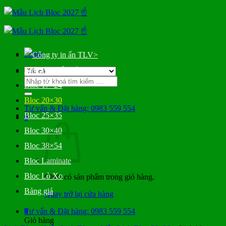
Bỏ
qua
nội
dung
Menu
>
Bloc Đại Gắn Bìa
Tìm
Bloc 17×24
kiếm:
Bloc 20×30
Tư vấn & Đặt hàng: 0983 559 554
Bloc 25×35
0
Bloc 30×40
Bloc 38×54
Bloc Laminate
Bloc Lò Xo
Chưa có sản phẩm trong giỏ hàng.
Bảng giá
Quay trở lại cửa hàng
0
Tư vấn & Đặt hàng: 0983 559 554
Giỏ hàng