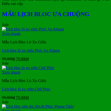
Điêu cao cấp.
MẪU LỊCH BLOC ƯA CHUỘNG
Sale
Xem nhanh
Mẫu Lịch Bloc Lò Xo Giữa
Lịch bloc lò xo giữa Phúc An Khang
Giá
Giá
99.000
₫
79.000
₫
gốc
hiện
Sale
là:
tại
99.000₫.
là:
Xem nhanh
79.000₫.
Mẫu Lịch Bloc Lò Xo Giữa
Lịch bloc lò xo giữa Chữ Phúc
Giá
Giá
99.000
₫
79.000
₫
gốc
hiện
Sale
là:
tại
99.000₫.
là:
Xem nhanh