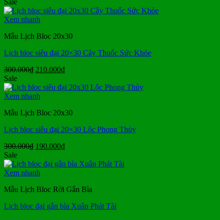
gốc
hiện
Sale
là:
tại
99.000₫.
là:
Xem nhanh
79.000₫.
Mẫu Lịch Bloc 20x30
Lịch bloc siêu đại 20×30 Cây Thuốc Sức Khỏe
Giá
Giá
300.000
₫
210.000
₫
gốc
hiện
Sale
là:
tại
300.000₫.
là:
Xem nhanh
210.000₫.
Mẫu Lịch Bloc 20x30
Lịch bloc siêu đại 20×30 Lộc Phong Thủy
Giá
Giá
300.000
₫
190.000
₫
gốc
hiện
Sale
là:
tại
300.000₫.
là:
Xem nhanh
190.000₫.
Mẫu Lịch Bloc Rời Gắn Bìa
Lịch bloc đại gắn bìa Xuân Phát Tài