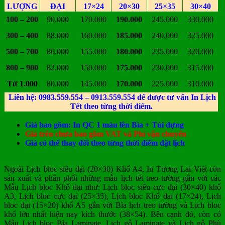
LƯỢNG
ĐẠI
17×24
20×30
25×35
30×40
100 – 200
90.000
170.000
190.000
245.000
330.000
300 – 400
88.000
160.000
185.000
240.000
325.000
500 – 700
86.000
155.000
180.000
235.000
320.000
800 – 900
82.000
150.000
175.000
230.000
315.000
Từ 1.000
80.000
145.000
170.000
225.000
310.000
Liên hệ: 0983.559.554 – 0913.559.554 để được tư vấn In Lịch
Tết theo từng thời điểm.
Giá bao gồm: In QC 1 màu lên Bìa + Túi đựng
Giá trên chưa bao gồm VAT và Phí vận chuyển
Giá có thể thay đổi theo từng thời điểm đặt lịch
Ngoài Lịch bloc siêu đại (20×30) Khổ A4, In Tương Lai Việt còn
sản xuất và phân phối những mẫu lịch tết treo tường gắn với các
Mẫu Lịch bloc Khổ đại như: Lịch bloc siêu cực đại (30×40) khổ
A3, Lịch bloc cực đại (25×35), Lịch bloc Khổ đại (17×24), Lịch
bloc đại (15×20) khổ A5 gắn với Bìa lịch treo tường và Lịch bloc
khổ lớn nhất hiện nay kích thước (38×54). Bên cạnh đó, còn có
Mẫu Lịch bloc Bìa Laminate, Lịch gỗ Laminate và Lịch gỗ Phù