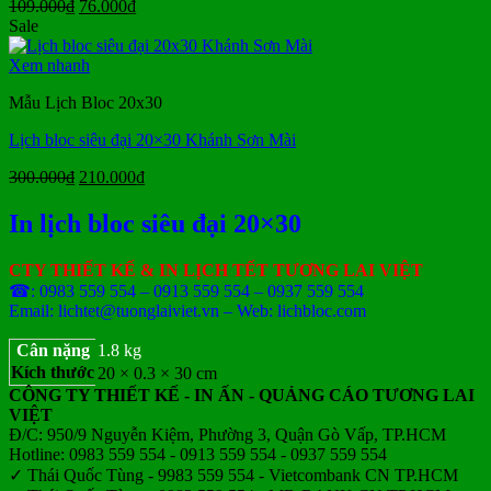
Giá
Giá
109.000
₫
76.000
₫
gốc
hiện
Sale
là:
tại
109.000₫.
là:
Xem nhanh
76.000₫.
Mẫu Lịch Bloc 20x30
Lịch bloc siêu đại 20×30 Khánh Sơn Mài
Giá
Giá
300.000
₫
210.000
₫
gốc
hiện
là:
tại
In lịch bloc siêu đại 20×30
300.000₫.
là:
210.000₫.
CTY THIẾT KẾ & IN LỊCH TẾT TƯƠNG LAI VIỆT
☎: 0983 559 554 – 0913 559 554 – 0937 559 554
Email: lichtet@tuonglaiviet.vn – Web: lichbloc.com
Cân nặng
1.8 kg
Kích thước
20 × 0.3 × 30 cm
CÔNG TY THIẾT KẾ - IN ẤN - QUẢNG CÁO TƯƠNG LAI
VIỆT
Đ/C: 950/9 Nguyễn Kiệm, Phường 3, Quận Gò Vấp, TP.HCM
Hotline: 0983 559 554 - 0913 559 554 - 0937 559 554
✓ Thái Quốc Tùng - 9983 559 554 - Vietcombank CN TP.HCM