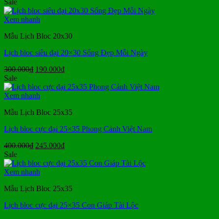
gốc
hiện
Sale
là:
tại
300.000₫.
là:
Xem nhanh
190.000₫.
Mẫu Lịch Bloc 20x30
Lịch bloc siêu đại 20×30 Sống Đẹp Mỗi Ngày
Giá
Giá
300.000
₫
190.000
₫
gốc
hiện
Sale
là:
tại
300.000₫.
là:
Xem nhanh
190.000₫.
Mẫu Lịch Bloc 25x35
Lịch bloc cực đại 25×35 Phong Cảnh Việt Nam
Giá
Giá
400.000
₫
245.000
₫
gốc
hiện
Sale
là:
tại
400.000₫.
là:
Xem nhanh
245.000₫.
Mẫu Lịch Bloc 25x35
Lịch bloc cực đại 25×35 Con Giáp Tài Lộc