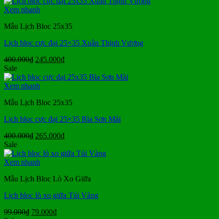
là:
tại
250.000₫.
là:
Xem nhanh
155.000₫.
Mẫu Lịch Bloc 25x35
Lịch bloc cực đại 25×35 Xuân Thịnh Vượng
Giá
Giá
400.000
₫
245.000
₫
gốc
hiện
Sale
là:
tại
400.000₫.
là:
Xem nhanh
245.000₫.
Mẫu Lịch Bloc 25x35
Lịch bloc cực đại 25×35 Bìa Sơn Mài
Giá
Giá
400.000
₫
265.000
₫
gốc
hiện
Sale
là:
tại
400.000₫.
là:
Xem nhanh
265.000₫.
Mẫu Lịch Bloc Lò Xo Giữa
Lịch bloc lò xo giữa Túi Vàng
Giá
Giá
99.000
₫
79.000
₫