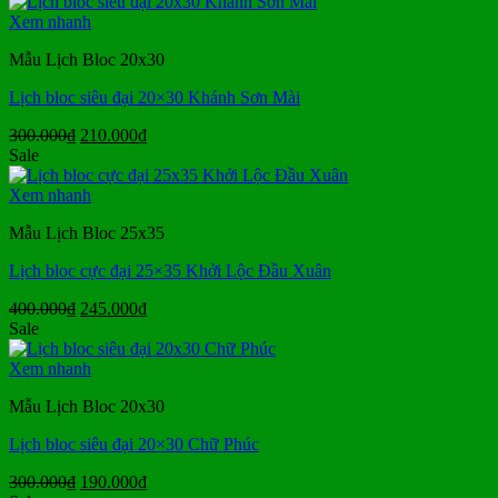
là:
tại
300.000₫.
là:
Xem nhanh
190.000₫.
Mẫu Lịch Bloc 20x30
Lịch bloc siêu đại 20×30 Khánh Sơn Mài
Giá
Giá
300.000
₫
210.000
₫
gốc
hiện
Sale
là:
tại
300.000₫.
là:
Xem nhanh
210.000₫.
Mẫu Lịch Bloc 25x35
Lịch bloc cực đại 25×35 Khởi Lộc Đầu Xuân
Giá
Giá
400.000
₫
245.000
₫
gốc
hiện
Sale
là:
tại
400.000₫.
là:
Xem nhanh
245.000₫.
Mẫu Lịch Bloc 20x30
Lịch bloc siêu đại 20×30 Chữ Phúc
Giá
Giá
300.000
₫
190.000
₫