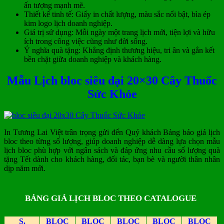
ấn tượng mạnh mẽ.
Thiết kế tinh tế: Giấy in chất lượng, màu sắc nổi bật, bìa ép
kim logo lịch doanh nghiệp.
Giá trị sử dụng: Mỗi ngày một trang lịch mới, tiện lợi và hữu
ích trong công việc cũng như đời sống.
Ý nghĩa quà tặng: Khẳng định thương hiệu, tri ân và gắn kết
bền chặt giữa doanh nghiệp và khách hàng.
Mẫu Lịch bloc siêu đại 20×30 Cây Thuốc
Sức Khỏe
In Tương Lai Việt trân trọng gửi đến Quý khách Bảng báo giá lịch
bloc theo từng số lượng, giúp doanh nghiệp dễ dàng lựa chọn mẫu
lịch bloc phù hợp với ngân sách và đáp ứng nhu cầu số lượng quà
tặng Tết dành cho khách hàng, đối tác, bạn bè và người thân nhân
dịp năm mới.
BẢNG GIÁ LỊCH BLOC THEO CATALOGUE
S.
BLOC
BLOC
BLOC
BLOC
BLOC