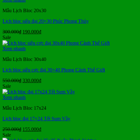
79.000₫.
Mẫu Lịch Bloc 20x30
Lịch bloc siêu đại 20×30 Phúc Phong Thủy
Giá
Giá
300.000
₫
190.000
₫
gốc
hiện
Sale
là:
tại
300.000₫.
là:
Xem nhanh
190.000₫.
Mẫu Lịch Bloc 30x40
Lịch bloc siêu cực đại 30×40 Phong Cảnh Thế Giới
Giá
Giá
550.000
₫
330.000
₫
gốc
hiện
Sale
là:
tại
550.000₫.
là:
Xem nhanh
330.000₫.
Mẫu Lịch Bloc 17x24
Lịch bloc đại 17×24 Tết Sum Vầy
Giá
Giá
250.000
₫
155.000
₫
gốc
hiện
Sale