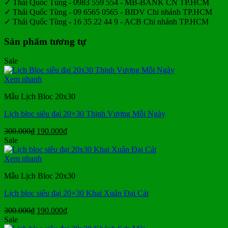
✓ Thái Quốc Tùng - 0983 559 554 - MB-BANK CN TP.HCM
✓ Thái Quốc Tùng - 09 6565 0565 - BIDV Chi nhánh TP.HCM
✓ Thái Quốc Tùng - 16 35 22 44 9 - ACB Chi nhánh TP.HCM
Sản phẩm tương tự
Sale
Xem nhanh
Mẫu Lịch Bloc 20x30
Lịch bloc siêu đại 20×30 Thịnh Vượng Mỗi Ngày
Giá
Giá
300.000
₫
190.000
₫
gốc
hiện
Sale
là:
tại
300.000₫.
là:
Xem nhanh
190.000₫.
Mẫu Lịch Bloc 20x30
Lịch bloc siêu đại 20×30 Khai Xuân Đại Cát
Giá
Giá
300.000
₫
190.000
₫
gốc
hiện
Sale