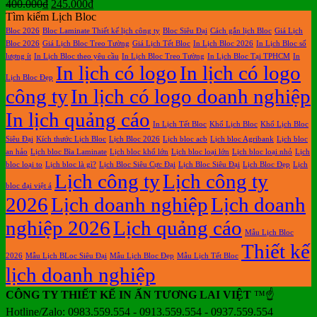
Giá
Giá
400.000
₫
245.000
₫
gốc
hiện
Tìm kiếm Lịch Bloc
là:
tại
Bloc 2026
Bloc Laminate Thiết kế lịch công ty
Bloc Siêu Đại
Cách gắn lịch Bloc
Giá Lịch
400.000₫.
là:
Bloc 2026
Giá Lịch Bloc Treo Tường
Giá Lịch Tết Bloc
In Lịch Bloc 2026
In Lịch Bloc số
245.000₫.
lượng ít
In Lịch Bloc theo yêu cầu
In Lịch Bloc Treo Tường
In Lịch Bloc Tại TPHCM
In
In lịch có logo
In lịch có logo
Lịch Bloc Đẹp
công ty
In lịch có logo doanh nghiệp
In lịch quảng cáo
In Lịch Tết Bloc
Khổ Lịch Bloc
Khổ Lịch Bloc
Siêu Đại
Kích thước Lịch Bloc
Lịch Bloc 2026
Lịch bloc acb
Lịch bloc Agribank
Lịch bloc
an hảo
Lịch bloc Bìa Laminate
Lịch bloc khổ lớn
Lịch bloc loại lớn
Lịch bloc loại nhỏ
Lịch
bloc loại to
Lịch bloc là gì?
Lịch Bloc Siêu Cực Đại
Lịch Bloc Siêu Đại
Lịch Bloc Đẹp
Lịch
Lịch công ty
Lịch công ty
bloc đại việt á
2026
Lịch doanh nghiệp
Lịch doanh
nghiệp 2026
Lịch quảng cáo
Mẫu Lịch Bloc
Thiết kế
2026
Mẫu Lịch BLoc Siêu Đại
Mẫu Lịch Bloc Đẹp
Mẫu Lịch Tết Bloc
lịch doanh nghiệp
CÔNG TY THIẾT KẾ IN ẤN TƯƠNG LAI VIỆT
™☝️
Hotline/Zalo: 0983.559.554 - 0913.559.554 - 0937.559.554