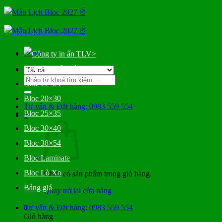
Bỏ
qua
nội
dung
Menu
>
Bloc Đại Gắn Bìa
Tìm
Bloc 17×24
kiếm:
Bloc 20×30
Tư vấn & Đặt hàng: 0983 559 554
Bloc 25×35
0
Bloc 30×40
Bloc 38×54
Bloc Laminate
Bloc Lò Xo
Chưa có sản phẩm trong giỏ hàng.
Bảng giá
Quay trở lại cửa hàng
0
Tư vấn & Đặt hàng: 0983 559 554
Giỏ hàng