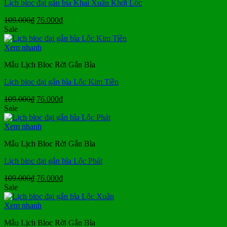
Lịch bloc đại gắn bìa Khai Xuân Khởi Lộc
Giá
Giá
109.000
₫
76.000
₫
gốc
hiện
Sale
là:
tại
109.000₫.
là:
Xem nhanh
76.000₫.
Mẫu Lịch Bloc Rời Gắn Bìa
Lịch bloc đại gắn bìa Lộc Kim Tiền
Giá
Giá
109.000
₫
76.000
₫
gốc
hiện
Sale
là:
tại
109.000₫.
là:
Xem nhanh
76.000₫.
Mẫu Lịch Bloc Rời Gắn Bìa
Lịch bloc đại gắn bìa Lộc Phát
Giá
Giá
109.000
₫
76.000
₫
gốc
hiện
Sale
là:
tại
109.000₫.
là:
Xem nhanh
76.000₫.
Mẫu Lịch Bloc Rời Gắn Bìa