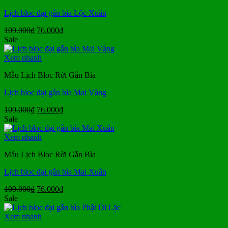
Lịch bloc đại gắn bìa Lộc Xuân
Giá
Giá
109.000
₫
76.000
₫
gốc
hiện
Sale
là:
tại
109.000₫.
là:
Xem nhanh
76.000₫.
Mẫu Lịch Bloc Rời Gắn Bìa
Lịch bloc đại gắn bìa Mai Vàng
Giá
Giá
109.000
₫
76.000
₫
gốc
hiện
Sale
là:
tại
109.000₫.
là:
Xem nhanh
76.000₫.
Mẫu Lịch Bloc Rời Gắn Bìa
Lịch bloc đại gắn bìa Mai Xuân
Giá
Giá
109.000
₫
76.000
₫
gốc
hiện
Sale
là:
tại
109.000₫.
là:
Xem nhanh
76.000₫.