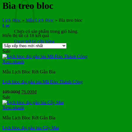
Bìa treo bloc
Lịch Bloc
»
Mẫu Lịch Bloc
»
Bìa treo bloc
Lọc
Chưa có sản phẩm trong giỏ hàng.
Đã
Hiển thị tất cả 18 kết quả
sắp
Quay trở lại cửa hàng
xếp
Sale
theo
mới
Xem nhanh
nhất
Mẫu Lịch Bloc Rời Gắn Bìa
Lịch bloc đại gắn bìa Mã Đáo Thành Công
Giá
Giá
109.000
₫
76.000
₫
gốc
hiện
Sale
là:
tại
109.000₫.
là:
Xem nhanh
76.000₫.
Mẫu Lịch Bloc Rời Gắn Bìa
Lịch bloc đại gắn bìa Cây Mai