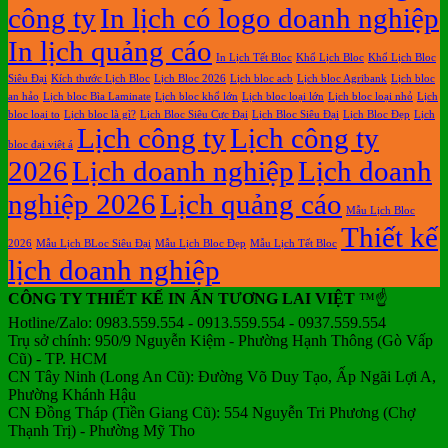
công ty
In lịch có logo doanh nghiệp
In lịch quảng cáo
In Lịch Tết Bloc
Khổ Lịch Bloc
Khổ Lịch Bloc
Siêu Đại
Kích thước Lịch Bloc
Lịch Bloc 2026
Lịch bloc acb
Lịch bloc Agribank
Lịch bloc
an hảo
Lịch bloc Bìa Laminate
Lịch bloc khổ lớn
Lịch bloc loại lớn
Lịch bloc loại nhỏ
Lịch
bloc loại to
Lịch bloc là gì?
Lịch Bloc Siêu Cực Đại
Lịch Bloc Siêu Đại
Lịch Bloc Đẹp
Lịch
Lịch công ty
Lịch công ty
bloc đại việt á
2026
Lịch doanh nghiệp
Lịch doanh
nghiệp 2026
Lịch quảng cáo
Mẫu Lịch Bloc
Thiết kế
2026
Mẫu Lịch BLoc Siêu Đại
Mẫu Lịch Bloc Đẹp
Mẫu Lịch Tết Bloc
lịch doanh nghiệp
CÔNG TY THIẾT KẾ IN ẤN TƯƠNG LAI VIỆT
™☝️
Hotline/Zalo: 0983.559.554 - 0913.559.554 - 0937.559.554
Trụ sở chính: 950/9 Nguyễn Kiệm - Phường Hạnh Thông (Gò Vấp
Cũ) - TP. HCM
CN Tây Ninh (Long An Cũ): Đường Võ Duy Tạo, Ấp Ngãi Lợi A,
Phường Khánh Hậu
CN Đồng Tháp (Tiền Giang Cũ): 554 Nguyễn Tri Phương (Chợ
Thạnh Trị) - Phường Mỹ Tho