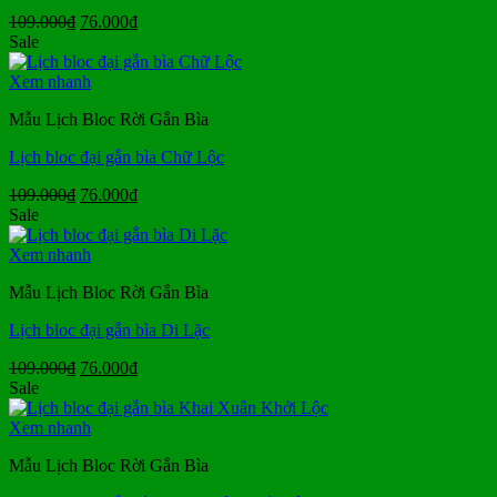
Giá
Giá
109.000
₫
76.000
₫
gốc
hiện
Sale
là:
tại
109.000₫.
là:
Xem nhanh
76.000₫.
Mẫu Lịch Bloc Rời Gắn Bìa
Lịch bloc đại gắn bìa Chữ Lộc
Giá
Giá
109.000
₫
76.000
₫
gốc
hiện
Sale
là:
tại
109.000₫.
là:
Xem nhanh
76.000₫.
Mẫu Lịch Bloc Rời Gắn Bìa
Lịch bloc đại gắn bìa Di Lặc
Giá
Giá
109.000
₫
76.000
₫
gốc
hiện
Sale
là:
tại
109.000₫.
là:
Xem nhanh
76.000₫.
Mẫu Lịch Bloc Rời Gắn Bìa