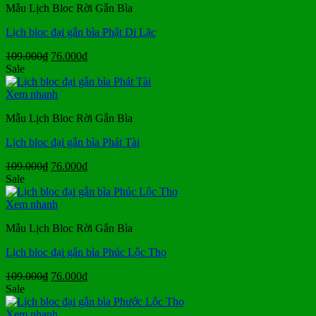
Mẫu Lịch Bloc Rời Gắn Bìa
Lịch bloc đại gắn bìa Phật Di Lặc
Giá
Giá
109.000
₫
76.000
₫
gốc
hiện
Sale
là:
tại
109.000₫.
là:
Xem nhanh
76.000₫.
Mẫu Lịch Bloc Rời Gắn Bìa
Lịch bloc đại gắn bìa Phát Tài
Giá
Giá
109.000
₫
76.000
₫
gốc
hiện
Sale
là:
tại
109.000₫.
là:
Xem nhanh
76.000₫.
Mẫu Lịch Bloc Rời Gắn Bìa
Lịch bloc đại gắn bìa Phúc Lộc Thọ
Giá
Giá
109.000
₫
76.000
₫
gốc
hiện
Sale
là:
tại
109.000₫.
là:
Xem nhanh