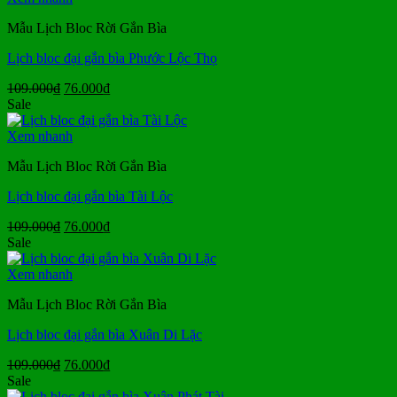
76.000₫.
Mẫu Lịch Bloc Rời Gắn Bìa
Lịch bloc đại gắn bìa Phước Lộc Thọ
Giá
Giá
109.000
₫
76.000
₫
gốc
hiện
Sale
là:
tại
109.000₫.
là:
Xem nhanh
76.000₫.
Mẫu Lịch Bloc Rời Gắn Bìa
Lịch bloc đại gắn bìa Tài Lộc
Giá
Giá
109.000
₫
76.000
₫
gốc
hiện
Sale
là:
tại
109.000₫.
là:
Xem nhanh
76.000₫.
Mẫu Lịch Bloc Rời Gắn Bìa
Lịch bloc đại gắn bìa Xuân Di Lặc
Giá
Giá
109.000
₫
76.000
₫
gốc
hiện
Sale
là:
tại