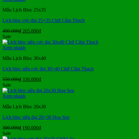
210.000₫.
Mẫu Lịch Bloc 25x35
Lịch bloc cực đại 25×35 Chữ Cẩm Thạch
Giá
Giá
400.000
₫
265.000
₫
gốc
hiện
Sale
là:
tại
400.000₫.
là:
Xem nhanh
265.000₫.
Mẫu Lịch Bloc 30x40
Lịch bloc siêu cực đại 30×40 Chữ Cẩm Thạch
Giá
Giá
550.000
₫
330.000
₫
gốc
hiện
Sale
là:
tại
550.000₫.
là:
Xem nhanh
330.000₫.
Mẫu Lịch Bloc 20x30
Lịch bloc siêu đại 20×30 Hoa Sen
Giá
Giá
300.000
₫
190.000
₫
gốc
hiện
Sale
là:
tại