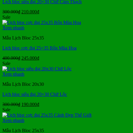
Lịch bloc siêu đại 20×30 Chữ Cẩm Thạch
Giá
Giá
300.000
₫
210.000
₫
gốc
hiện
Sale
là:
tại
300.000₫.
là:
Xem nhanh
210.000₫.
Mẫu Lịch Bloc 25x35
Lịch bloc cực đại 25×35 Bốn Mùa Hoa
Giá
Giá
400.000
₫
245.000
₫
gốc
hiện
Sale
là:
tại
400.000₫.
là:
Xem nhanh
245.000₫.
Mẫu Lịch Bloc 20x30
Lịch bloc siêu đại 20×30 Chữ Lộc
Giá
Giá
300.000
₫
190.000
₫
gốc
hiện
Sale
là:
tại
300.000₫.
là:
Xem nhanh
190.000₫.
Mẫu Lịch Bloc 25x35