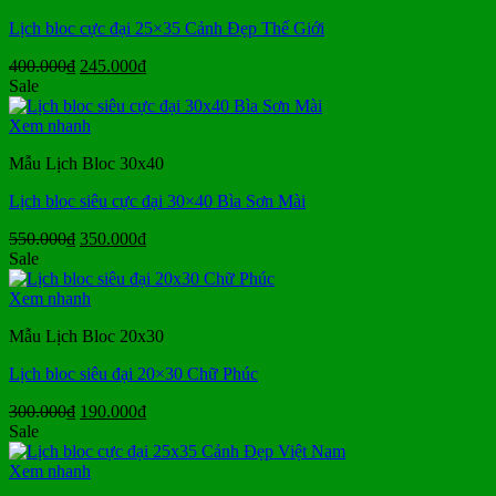
Lịch bloc cực đại 25×35 Cảnh Đẹp Thế Giới
Giá
Giá
400.000
₫
245.000
₫
gốc
hiện
Sale
là:
tại
400.000₫.
là:
Xem nhanh
245.000₫.
Mẫu Lịch Bloc 30x40
Lịch bloc siêu cực đại 30×40 Bìa Sơn Mài
Giá
Giá
550.000
₫
350.000
₫
gốc
hiện
Sale
là:
tại
550.000₫.
là:
Xem nhanh
350.000₫.
Mẫu Lịch Bloc 20x30
Lịch bloc siêu đại 20×30 Chữ Phúc
Giá
Giá
300.000
₫
190.000
₫
gốc
hiện
Sale
là:
tại
300.000₫.
là:
Xem nhanh
190.000₫.