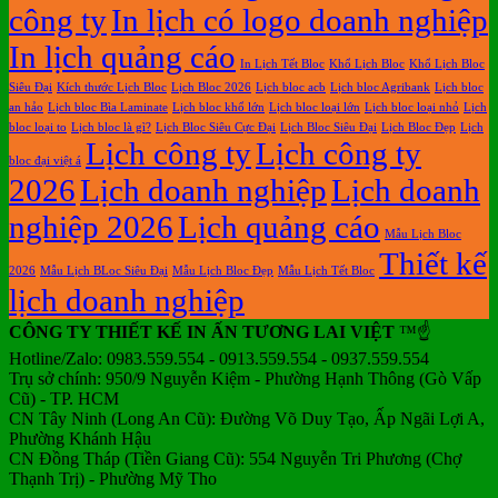
công ty
In lịch có logo doanh nghiệp
In lịch quảng cáo
In Lịch Tết Bloc
Khổ Lịch Bloc
Khổ Lịch Bloc
Siêu Đại
Kích thước Lịch Bloc
Lịch Bloc 2026
Lịch bloc acb
Lịch bloc Agribank
Lịch bloc
an hảo
Lịch bloc Bìa Laminate
Lịch bloc khổ lớn
Lịch bloc loại lớn
Lịch bloc loại nhỏ
Lịch
bloc loại to
Lịch bloc là gì?
Lịch Bloc Siêu Cực Đại
Lịch Bloc Siêu Đại
Lịch Bloc Đẹp
Lịch
Lịch công ty
Lịch công ty
bloc đại việt á
2026
Lịch doanh nghiệp
Lịch doanh
nghiệp 2026
Lịch quảng cáo
Mẫu Lịch Bloc
Thiết kế
2026
Mẫu Lịch BLoc Siêu Đại
Mẫu Lịch Bloc Đẹp
Mẫu Lịch Tết Bloc
lịch doanh nghiệp
CÔNG TY THIẾT KẾ IN ẤN TƯƠNG LAI VIỆT
™☝️
Hotline/Zalo: 0983.559.554 - 0913.559.554 - 0937.559.554
Trụ sở chính: 950/9 Nguyễn Kiệm - Phường Hạnh Thông (Gò Vấp
Cũ) - TP. HCM
CN Tây Ninh (Long An Cũ): Đường Võ Duy Tạo, Ấp Ngãi Lợi A,
Phường Khánh Hậu
CN Đồng Tháp (Tiền Giang Cũ): 554 Nguyễn Tri Phương (Chợ
Thạnh Trị) - Phường Mỹ Tho