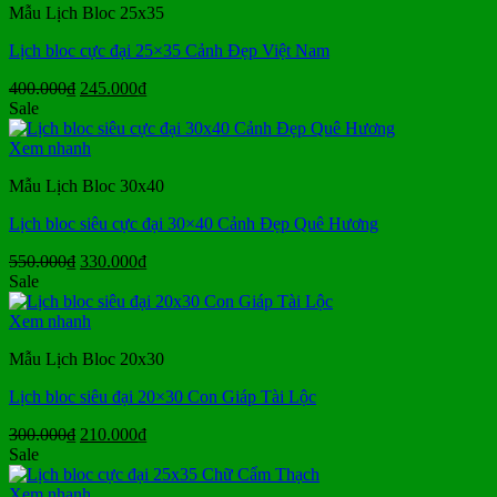
Mẫu Lịch Bloc 25x35
Lịch bloc cực đại 25×35 Cảnh Đẹp Việt Nam
Giá
Giá
400.000
₫
245.000
₫
gốc
hiện
Sale
là:
tại
400.000₫.
là:
Xem nhanh
245.000₫.
Mẫu Lịch Bloc 30x40
Lịch bloc siêu cực đại 30×40 Cảnh Đẹp Quê Hương
Giá
Giá
550.000
₫
330.000
₫
gốc
hiện
Sale
là:
tại
550.000₫.
là:
Xem nhanh
330.000₫.
Mẫu Lịch Bloc 20x30
Lịch bloc siêu đại 20×30 Con Giáp Tài Lộc
Giá
Giá
300.000
₫
210.000
₫
gốc
hiện
Sale
là:
tại
300.000₫.
là:
Xem nhanh