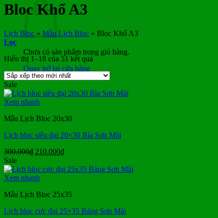
Bloc Khổ A3
Lịch Bloc
»
Mẫu Lịch Bloc
»
Bloc Khổ A3
Lọc
Chưa có sản phẩm trong giỏ hàng.
Đã
Hiển thị 1–18 của 51 kết quả
sắp
Quay trở lại cửa hàng
xếp
Sale
theo
mới
Xem nhanh
nhất
Mẫu Lịch Bloc 20x30
Lịch bloc siêu đại 20×30 Bìa Sơn Mài
Giá
Giá
300.000
₫
210.000
₫
gốc
hiện
Sale
là:
tại
300.000₫.
là:
Xem nhanh
210.000₫.
Mẫu Lịch Bloc 25x35
Lịch bloc cực đại 25×35 Bảng Sơn Mài