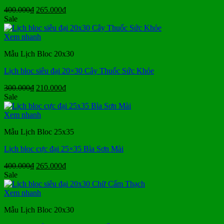
Giá
Giá
400.000
₫
265.000
₫
gốc
hiện
Sale
là:
tại
400.000₫.
là:
Xem nhanh
265.000₫.
Mẫu Lịch Bloc 20x30
Lịch bloc siêu đại 20×30 Cây Thuốc Sức Khỏe
Giá
Giá
300.000
₫
210.000
₫
gốc
hiện
Sale
là:
tại
300.000₫.
là:
Xem nhanh
210.000₫.
Mẫu Lịch Bloc 25x35
Lịch bloc cực đại 25×35 Bìa Sơn Mài
Giá
Giá
400.000
₫
265.000
₫
gốc
hiện
Sale
là:
tại
400.000₫.
là:
Xem nhanh
265.000₫.
Mẫu Lịch Bloc 20x30