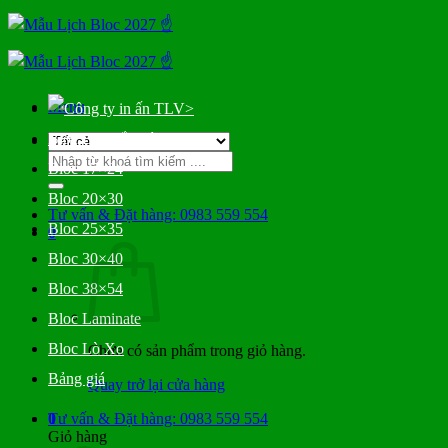
Bỏ
qua
nội
dung
Menu
>
Bloc Đại Gắn Bìa
Tìm
Bloc 17×24
kiếm:
Bloc 20×30
Tư vấn & Đặt hàng: 0983 559 554
Bloc 25×35
0
Bloc 30×40
Bloc 38×54
Bloc Laminate
Bloc Lò Xo
Chưa có sản phẩm trong giỏ hàng.
Bảng giá
Quay trở lại cửa hàng
0
Tư vấn & Đặt hàng: 0983 559 554
Giỏ hàng