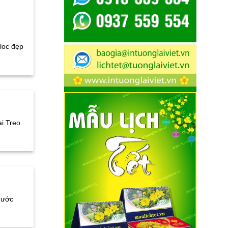
bloc đẹp
i Treo
hước