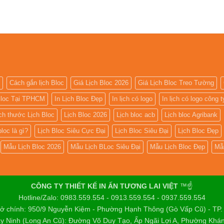
Cách gắn lịch Bloc
Giá Lịch Bloc 2026
Giá Lịch Bloc Treo Tường
 Bloc Tại TPHCM
In Lịch Bloc Đẹp
In lịch có logo
In lịch có logo công t
ch thước Lịch Bloc
Lịch Bloc 2026
Lịch bloc acb
Lịch bloc Agribank
bloc là gì?
Lịch Bloc Siêu Cực Đại
Lịch Bloc Siêu Đại
Lịch Bloc Đẹp
Mẫu Lịch Bloc 2026
Mẫu Lịch BLoc Siêu Đại
Mẫu Lịch Bloc Đẹp
Mẫu
CÔNG TY THIẾT KẾ IN ẤN TƯƠNG LAI VIỆT
™☝️
Hotline/Zalo: 0983.559.554 - 0913.559.554 - 0937.559.554
sở chính: 950/9 Nguyễn Kiệm - Phường Hạnh Thông (Gò Vấp Cũ) - TP
y Ninh (Long An Cũ): Đường Võ Duy Tạo, Ấp Ngãi Lợi A, Phường Khá