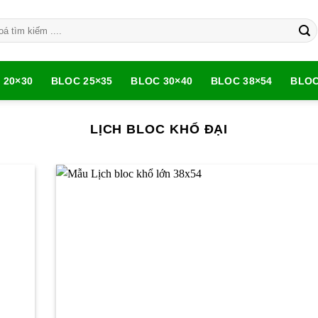
 20×30
BLOC 25×35
BLOC 30×40
BLOC 38×54
BLOC
LỊCH BLOC KHỔ ĐẠI