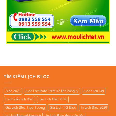
TÌM KIẾM LỊCH BLOC
Bloc 2026
Bloc Laminate Thiết kế lịch công ty
Bloc Siêu Đại
Cách gắn lịch Bloc
Giá Lịch Bloc 2026
Giá Lịch Bloc Treo Tường
Giá Lịch Tết Bloc
In Lịch Bloc 2026
In Lịch Bloc số lượng ít
In Lịch Bloc theo yêu cầu