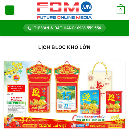
Bỏ
0
qua
nội
dung
TƯ VẤN & ĐẶT HÀNG: 0983 559 554
LỊCH BLOC KHỔ LỚN