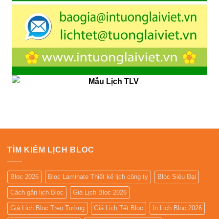
TÌM KIẾM LỊCH BLOC
Bloc 2026
Bloc Laminate Thiết kế lịch công ty
Bloc Siêu Đại
Cách gắn lịch Bloc
Giá Lịch Bloc 2026
Giá Lịch Bloc Treo Tường
Giá Lịch Tết Bloc
In Lịch Bloc 2026