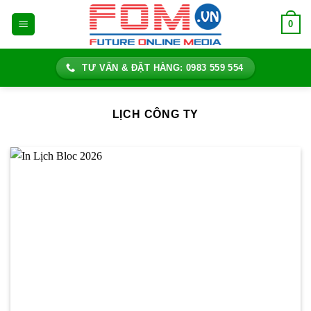
Bỏ
0
qua
nội
dung
TƯ VẤN & ĐẶT HÀNG: 0983 559 554
LỊCH CÔNG TY