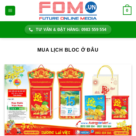
Bỏ
0
qua
nội
dung
TƯ VẤN & ĐẶT HÀNG: 0983 559 554
MUA LỊCH BLOC Ở ĐÂU