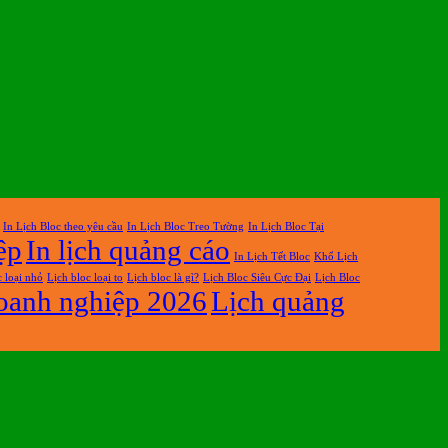
In Lịch Bloc theo yêu cầu
In Lịch Bloc Treo Tường
In Lịch Bloc Tại
ệp
In lịch quảng cáo
In Lịch Tết Bloc
Khổ Lịch
c loại nhỏ
Lịch bloc loại to
Lịch bloc là gì?
Lịch Bloc Siêu Cực Đại
Lịch Bloc
oanh nghiệp 2026
Lịch quảng