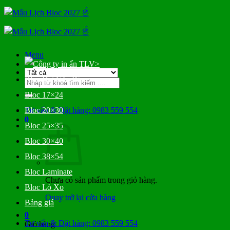
Bỏ
qua
nội
dung
Menu
>
Bloc Đại Gắn Bìa
Tìm
kiếm:
Bloc 17×24
Tư vấn & Đặt hàng: 0983 559 554
Bloc 20×30
0
Bloc 25×35
Bloc 30×40
Bloc 38×54
Bloc Laminate
Chưa có sản phẩm trong giỏ hàng.
Bloc Lò Xo
Quay trở lại cửa hàng
Bảng giá
0
Tư vấn & Đặt hàng: 0983 559 554
Giỏ hàng