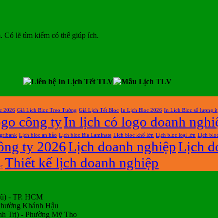
Có lẽ tìm kiếm có thể giúp ích.
oc 2026
Giá Lịch Bloc Treo Tường
Giá Lịch Tết Bloc
In Lịch Bloc 2026
In Lịch Bloc số lượng ít
ogo công ty
In lịch có logo doanh nghi
gribank
Lịch bloc an hảo
Lịch bloc Bìa Laminate
Lịch bloc khổ lớn
Lịch bloc loại lớn
Lịch blo
ông ty 2026
Lịch doanh nghiệp
Lịch d
Thiết kế lịch doanh nghiệp
oc
Cũ) - TP. HCM
 Phường Khánh Hậu
h Trị) - Phường Mỹ Tho