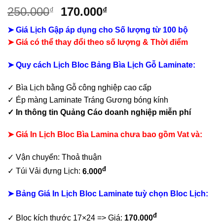
Giá
Giá
250.000
170.000
₫
₫
gốc
hiện
➤ Giá Lịch Gập áp dụng cho Số lượng từ 100 bộ
là:
tại
➤ Giá có thể thay đổi theo số lượng & Thời điểm
250.000₫.
là:
170.000₫.
➤ Quy cách Lịch Bloc Bảng Bìa Lịch Gỗ Laminate:
✓ Bìa Lịch bằng Gỗ công nghiệp cao cấp
✓ Ép màng Laminate Tráng Gương bóng kính
✓ In thông tin Quảng Cáo doanh nghiệp
miễn phí
➤ Giá In Lịch Bloc Bìa Lamina chưa bao gồm
Vat và:
✓ Vận chuyển: Thoả thuận
đ
✓ Túi Vải đựng Lịch:
6.000
➤ Bảng Giá In Lịch Bloc Laminate tuỳ chọn Bloc Lịch:
đ
✓ Bloc kích thước 17×24 => Giá:
170.000