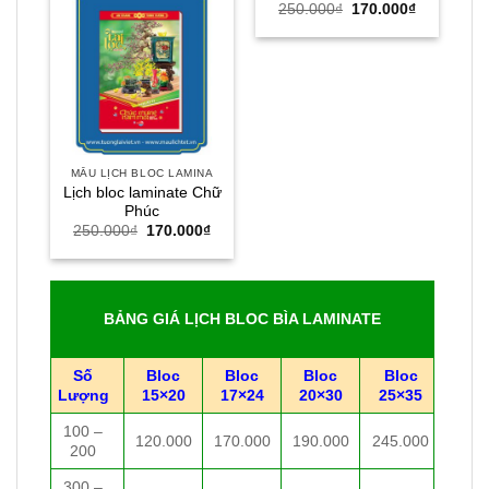
Giá
Giá
250.000
₫
170.000
₫
gốc
hiện
là:
tại
250.000₫.
là:
170.000₫.
MẪU LỊCH BLOC LAMINA
M
Lịch bloc laminate Chữ
Lị
Phúc
Giá
Giá
250.000
₫
170.000
₫
gốc
hiện
là:
tại
250.000₫.
là:
170.000₫.
BẢNG GIÁ LỊCH BLOC BÌA LAMINATE
Số
Bloc
Bloc
Bloc
Bloc
Lượng
15×20
17×24
20×30
25×35
100 –
120.000
170.000
190.000
245.000
200
300 –