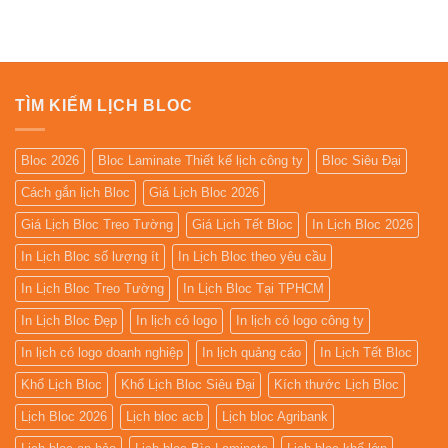
là:
tại
250.000₫.
là:
170.000₫.
TÌM KIẾM LỊCH BLOC
Bloc 2026
Bloc Laminate Thiết kế lịch công ty
Bloc Siêu Đại
Cách gắn lịch Bloc
Giá Lịch Bloc 2026
Giá Lịch Bloc Treo Tường
Giá Lịch Tết Bloc
In Lịch Bloc 2026
In Lịch Bloc số lượng ít
In Lịch Bloc theo yêu cầu
In Lịch Bloc Treo Tường
In Lịch Bloc Tại TPHCM
In Lịch Bloc Đẹp
In lịch có logo
In lịch có logo công ty
In lịch có logo doanh nghiệp
In lịch quảng cáo
In Lịch Tết Bloc
Khổ Lịch Bloc
Khổ Lịch Bloc Siêu Đại
Kích thước Lịch Bloc
Lịch Bloc 2026
Lịch bloc acb
Lịch bloc Agribank