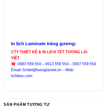
M
Lị
In lịch Laminate tráng gương:
CTY THIẾT KẾ & IN LỊCH TẾT TƯƠNG LAI
VIỆT
☎
: 0983 559 554 – 0913 559 554 – 0937 559 554
Email: lichtet@tuonglaiviet.vn – Web:
lichbloc.com
SẢN PHẨM TƯƠNG TỰ