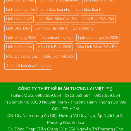
Lịch bloc an hảo
Lịch bloc Bìa Laminate
Lịch bloc khổ lớn
Lịch bloc loại lớn
Lịch bloc loại nhỏ
Lịch bloc loại to
Lịch bloc là gì?
Lịch Bloc Siêu Cực Đại
Lịch Bloc Siêu Đại
Lịch Bloc Đẹp
Lịch bloc đại việt á
Lịch công ty
Lịch công ty 2026
Lịch doanh nghiệp
Lịch doanh nghiệp 2026
Lịch quảng cáo
Mẫu Lịch Bloc 2026
Mẫu Lịch BLoc Siêu Đại
Mẫu Lịch Bloc Đẹp
Mẫu Lịch Tết Bloc
Thiết kế lịch doanh nghiệp
CÔNG TY THIẾT KẾ IN ẤN TƯƠNG LAI VIỆT
™☝️
Hotline/Zalo: 0983.559.554 - 0913.559.554 - 0937.559.554
Trụ sở chính: 950/9 Nguyễn Kiệm - Phường Hạnh Thông (Gò Vấp
Cũ) - TP. HCM
CN Tây Ninh (Long An Cũ): Đường Võ Duy Tạo, Ấp Ngãi Lợi A,
Phường Khánh Hậu
CN Đồng Tháp (Tiền Giang Cũ): 554 Nguyễn Tri Phương (Chợ