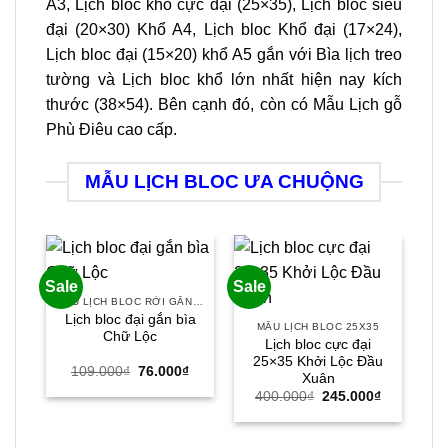
A3, Lịch bloc khổ cực đại (25×35), Lịch bloc siêu
đại (20×30) Khổ A4, Lịch bloc Khổ đại (17×24),
Lịch bloc đại (15×20) khổ A5 gắn với Bìa lịch treo
tường và Lịch bloc khổ lớn nhất hiện nay kích
thước (38×54). Bên cạnh đó, còn có Mẫu Lịch gỗ
Phù Điêu cao cấp.
MẪU LỊCH BLOC ƯA CHUỘNG
Sale
Sale
Sal
MẪU LỊCH BLOC RỜI GẮN BÌA
Lịch bloc đại gắn bìa
MẪU LỊCH BLOC 25X35
Chữ Lộc
Lịch bloc cực đại
25×35 Khởi Lộc Đầu
Giá
Giá
109.000
₫
76.000
₫
Xuân
gốc
hiện
Giá
Giá
là:
tại
400.000
₫
245.000
₫
gốc
hiện
109.000₫.
là:
là:
tại
76.000₫.
400.000₫.
là:
245.000₫.