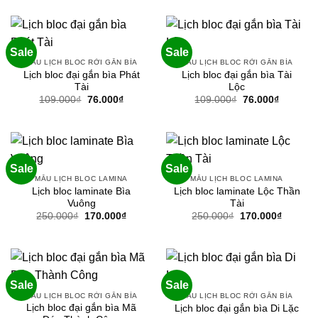
Sale
Sale
MẪU LỊCH BLOC RỜI GẮN BÌA
MẪU LỊCH BLOC RỜI GẮN BÌA
Lịch bloc đại gắn bìa Phát
Lịch bloc đại gắn bìa Tài
Tài
Lộc
Giá
Giá
Giá
Giá
109.000
₫
76.000
₫
109.000
₫
76.000
₫
gốc
hiện
gốc
hiện
là:
tại
là:
tại
109.000₫.
là:
109.000₫.
là:
76.000₫.
76.000₫.
Sale
Sale
MẪU LỊCH BLOC LAMINA
MẪU LỊCH BLOC LAMINA
Lịch bloc laminate Bìa
Lịch bloc laminate Lộc Thần
Vuông
Tài
Giá
Giá
Giá
Giá
250.000
₫
170.000
₫
250.000
₫
170.000
₫
gốc
hiện
gốc
hiện
là:
tại
là:
tại
250.000₫.
là:
250.000₫.
là:
170.000₫.
170.000
Sale
Sale
MẪU LỊCH BLOC RỜI GẮN BÌA
MẪU LỊCH BLOC RỜI GẮN BÌA
Lịch bloc đại gắn bìa Mã
Lịch bloc đại gắn bìa Di Lặc