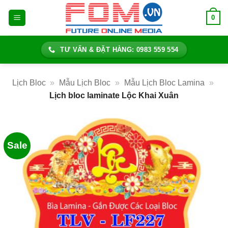
Bỏ
0
qua
nội
dung
TƯ VẤN & ĐẶT HÀNG: 0983 559 554
Lịch Bloc
»
Mẫu Lịch Bloc
»
Mẫu Lịch Bloc Lamina
»
Lịch bloc laminate Lộc Khai Xuân
Sale