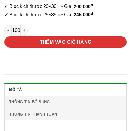
đ
✓ Bloc kích thước 20×30 => Giá:
200.000
đ
✓ Bloc kích thước 25×35 => Giá:
245.000
Lịch bloc laminate Lộc Khai Xuân số lượng
THÊM VÀO GIỎ HÀNG
MÔ TẢ
THÔNG TIN BỔ SUNG
THÔNG TIN THANH TOÁN