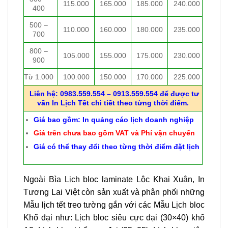
115.000
165.000
185.000
240.000
400
500 –
110.000
160.000
180.000
235.000
700
800 –
105.000
155.000
175.000
230.000
900
Từ 1.000
100.000
150.000
170.000
225.000
Liên hệ: 0983.559.554 – 0913.559.554 để được tư
vấn In Lịch Tết chi tiết theo từng thời điểm.
Giá bao gồm: In quảng cáo lịch doanh nghiệp
Giá trên chưa bao gồm VAT và Phí vận chuyển
Giá có thể thay đổi theo từng thời điểm đặt lịch
Ngoài Bìa Lịch bloc laminate Lộc Khai Xuân, In
Tương Lai Việt còn sản xuất và phân phối những
Mẫu lịch tết treo tường gắn với các Mẫu Lịch bloc
Khổ đại như: Lịch bloc siêu cực đại (30×40) khổ