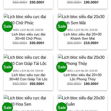
Giá
Giá
Giá
Giá
550.000
₫
330.000
₫
300.000
₫
190.000
₫
gốc
hiện
gốc
hiện
là:
tại
là:
tại
550.000₫.
là:
300.000₫.
là:
330.000₫.
190.000
Sale
Sale
MẪU LỊCH BLOC 30X40
MẪU LỊCH BLOC 20X30
Lịch bloc siêu cực đại
Lịch bloc siêu đại 20×30
30×40 Chữ Phúc
Khánh Sơn Mài
Giá
Giá
Giá
Giá
550.000
₫
330.000
₫
300.000
₫
210.000
₫
gốc
hiện
gốc
hiện
là:
tại
là:
tại
550.000₫.
là:
300.000₫.
là:
330.000₫.
210.000
Sale
Sale
MẪU LỊCH BLOC 30X40
MẪU LỊCH BLOC 20X30
Lịch bloc siêu cực đại
Lịch bloc siêu đại 20×30
30×40 Con Giáp Tài Lộc
Lộc Phong Thủy
Giá
Giá
Giá
Giá
550.000
₫
350.000
₫
300.000
₫
190.000
₫
gốc
hiện
gốc
hiện
là:
tại
là:
tại
550.000₫.
là:
300.000₫.
là:
350.000₫.
190.000
Sale
Sale