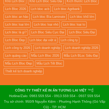
Khổ Lịch Bloc
Khổ Lịch Bloc Siêu Đại
Kích thước Lịch Bloc
Lịch Bloc 2026
Lịch bloc acb
Lịch bloc Agribank
Lịch bloc an hảo
Lịch bloc Bìa Laminate
Lịch bloc khổ lớn
Lịch bloc loại lớn
Lịch bloc loại nhỏ
Lịch bloc loại to
Lịch bloc là gì?
Lịch Bloc Siêu Cực Đại
Lịch Bloc Siêu Đại
Lịch Bloc Đẹp
Lịch bloc đại việt á
Lịch công ty
Lịch công ty 2026
Lịch doanh nghiệp
Lịch doanh nghiệp 2026
Lịch quảng cáo
Mẫu Lịch Bloc 2026
Mẫu Lịch BLoc Siêu Đại
Mẫu Lịch Bloc Đẹp
Mẫu Lịch Tết Bloc
Thiết kế lịch doanh nghiệp
CÔNG TY THIẾT KẾ IN ẤN TƯƠNG LAI VIỆT
™☝️
Hotline/Zalo: 0983.559.554 - 0913.559.554 - 0937.559.554
Trụ sở chính: 950/9 Nguyễn Kiệm - Phường Hạnh Thông (Gò Vấp
Cũ) - TP. HCM