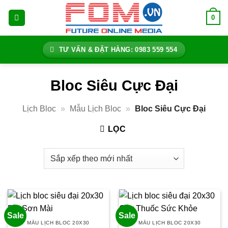
Bỏ
0
qua
nội
dung
TƯ VẤN & ĐẶT HÀNG: 0983 559 554
Bloc Siêu Cực Đại
Lịch Bloc
»
Mẫu Lịch Bloc
»
Bloc Siêu Cực Đại
LỌC
Sale
Sale
MẪU LỊCH BLOC 20X30
MẪU LỊCH BLOC 20X30