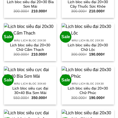
Lịch bloc siêu đại 20×30 Bìa
Lịch bloc siêu đại 20×30
Sơn Mài
Cây Thuốc Sức Khỏe
Giá
Giá
Giá
Giá
300.000
₫
210.000
₫
300.000
₫
210.000
₫
gốc
hiện
gốc
hiện
là:
tại
là:
tại
300.000₫.
là:
300.000₫.
là:
210.000₫.
210.000
Sale
Sale
MẪU LỊCH BLOC 20X30
MẪU LỊCH BLOC 20X30
Lịch bloc siêu đại 20×30
Lịch bloc siêu đại 20×30
Chữ Cẩm Thạch
Chữ Lộc
Giá
Giá
Giá
Giá
300.000
₫
210.000
₫
300.000
₫
190.000
₫
gốc
hiện
gốc
hiện
là:
tại
là:
tại
300.000₫.
là:
300.000₫.
là:
210.000₫.
190.000
Sale
Sale
MẪU LỊCH BLOC 30X40
MẪU LỊCH BLOC 20X30
Lịch bloc siêu cực đại
Lịch bloc siêu đại 20×30
30×40 Bìa Sơn Mài
Chữ Phúc
Giá
Giá
Giá
Giá
550.000
₫
350.000
₫
300.000
₫
190.000
₫
gốc
hiện
gốc
hiện
là:
tại
là:
tại
550.000₫.
là:
300.000₫.
là:
350.000₫.
190.000