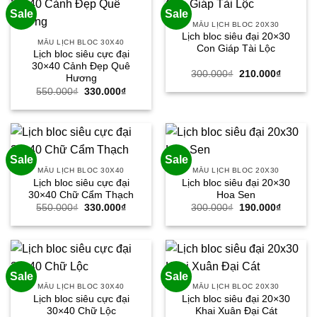
Sale
Sale
MẪU LỊCH BLOC 20X30
Lịch bloc siêu đại 20×30
MẪU LỊCH BLOC 30X40
Con Giáp Tài Lộc
Lịch bloc siêu cực đại
30×40 Cảnh Đẹp Quê
Giá
Giá
300.000
₫
210.000
₫
Hương
gốc
hiện
Giá
Giá
550.000
₫
330.000
₫
là:
tại
gốc
hiện
300.000₫.
là:
là:
tại
210.000
550.000₫.
là:
330.000₫.
Sale
Sale
MẪU LỊCH BLOC 30X40
MẪU LỊCH BLOC 20X30
Lịch bloc siêu cực đại
Lịch bloc siêu đại 20×30
30×40 Chữ Cẩm Thạch
Hoa Sen
Giá
Giá
Giá
Giá
550.000
₫
330.000
₫
300.000
₫
190.000
₫
gốc
hiện
gốc
hiện
là:
tại
là:
tại
550.000₫.
là:
300.000₫.
là:
330.000₫.
190.000
Sale
Sale
MẪU LỊCH BLOC 30X40
MẪU LỊCH BLOC 20X30
Lịch bloc siêu cực đại
Lịch bloc siêu đại 20×30
30×40 Chữ Lộc
Khai Xuân Đại Cát