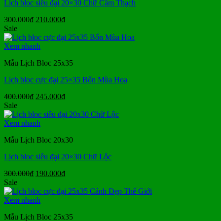
Lịch bloc siêu đại 20×30 Chữ Cẩm Thạch
Giá
Giá
300.000
₫
210.000
₫
gốc
hiện
Sale
là:
tại
300.000₫.
là:
Xem nhanh
210.000₫.
Mẫu Lịch Bloc 25x35
Lịch bloc cực đại 25×35 Bốn Mùa Hoa
Giá
Giá
400.000
₫
245.000
₫
gốc
hiện
Sale
là:
tại
400.000₫.
là:
Xem nhanh
245.000₫.
Mẫu Lịch Bloc 20x30
Lịch bloc siêu đại 20×30 Chữ Lộc
Giá
Giá
300.000
₫
190.000
₫
gốc
hiện
Sale
là:
tại
300.000₫.
là:
Xem nhanh
190.000₫.
Mẫu Lịch Bloc 25x35