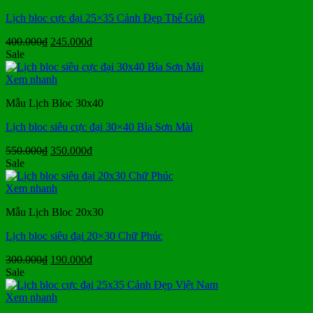
Lịch bloc cực đại 25×35 Cảnh Đẹp Thế Giới
Giá
Giá
400.000
₫
245.000
₫
gốc
hiện
Sale
là:
tại
400.000₫.
là:
Xem nhanh
245.000₫.
Mẫu Lịch Bloc 30x40
Lịch bloc siêu cực đại 30×40 Bìa Sơn Mài
Giá
Giá
550.000
₫
350.000
₫
gốc
hiện
Sale
là:
tại
550.000₫.
là:
Xem nhanh
350.000₫.
Mẫu Lịch Bloc 20x30
Lịch bloc siêu đại 20×30 Chữ Phúc
Giá
Giá
300.000
₫
190.000
₫
gốc
hiện
Sale
là:
tại
300.000₫.
là:
Xem nhanh
190.000₫.