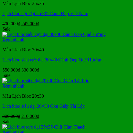
Mẫu Lịch Bloc 25x35
Lịch bloc cực đại 25×35 Cảnh Đẹp Việt Nam
Giá
Giá
400.000
₫
245.000
₫
gốc
hiện
Sale
là:
tại
400.000₫.
là:
Xem nhanh
245.000₫.
Mẫu Lịch Bloc 30x40
Lịch bloc siêu cực đại 30×40 Cảnh Đẹp Quê Hương
Giá
Giá
550.000
₫
330.000
₫
gốc
hiện
Sale
là:
tại
550.000₫.
là:
Xem nhanh
330.000₫.
Mẫu Lịch Bloc 20x30
Lịch bloc siêu đại 20×30 Con Giáp Tài Lộc
Giá
Giá
300.000
₫
210.000
₫
gốc
hiện
Sale
là:
tại
300.000₫.
là:
Xem nhanh