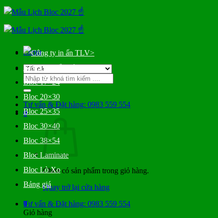
Bỏ
qua
nội
dung
Menu
>
Bloc Đại Gắn Bìa
Tìm
Bloc 17×24
kiếm:
Bloc 20×30
Tư vấn & Đặt hàng: 0983 559 554
Bloc 25×35
0
Bloc 30×40
Bloc 38×54
Bloc Laminate
Bloc Lò Xo
Chưa có sản phẩm trong giỏ hàng.
Bảng giá
Quay trở lại cửa hàng
0
Tư vấn & Đặt hàng: 0983 559 554
Giỏ hàng