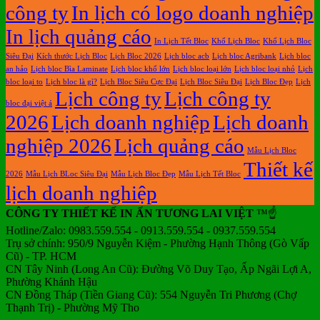
công ty
In lịch có logo doanh nghiệp
In lịch quảng cáo
In Lịch Tết Bloc
Khổ Lịch Bloc
Khổ Lịch Bloc
Siêu Đại
Kích thước Lịch Bloc
Lịch Bloc 2026
Lịch bloc acb
Lịch bloc Agribank
Lịch bloc
an hảo
Lịch bloc Bìa Laminate
Lịch bloc khổ lớn
Lịch bloc loại lớn
Lịch bloc loại nhỏ
Lịch
bloc loại to
Lịch bloc là gì?
Lịch Bloc Siêu Cực Đại
Lịch Bloc Siêu Đại
Lịch Bloc Đẹp
Lịch
Lịch công ty
Lịch công ty
bloc đại việt á
2026
Lịch doanh nghiệp
Lịch doanh
nghiệp 2026
Lịch quảng cáo
Mẫu Lịch Bloc
Thiết kế
2026
Mẫu Lịch BLoc Siêu Đại
Mẫu Lịch Bloc Đẹp
Mẫu Lịch Tết Bloc
lịch doanh nghiệp
CÔNG TY THIẾT KẾ IN ẤN TƯƠNG LAI VIỆT
™☝️
Hotline/Zalo: 0983.559.554 - 0913.559.554 - 0937.559.554
Trụ sở chính: 950/9 Nguyễn Kiệm - Phường Hạnh Thông (Gò Vấp
Cũ) - TP. HCM
CN Tây Ninh (Long An Cũ): Đường Võ Duy Tạo, Ấp Ngãi Lợi A,
Phường Khánh Hậu
CN Đồng Tháp (Tiền Giang Cũ): 554 Nguyễn Tri Phương (Chợ
Thạnh Trị) - Phường Mỹ Tho