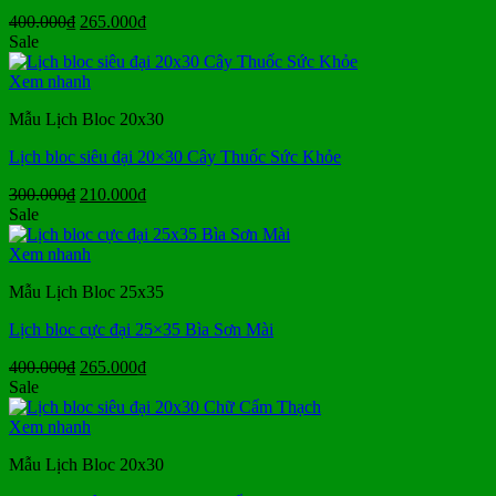
Giá
Giá
400.000
₫
265.000
₫
gốc
hiện
Sale
là:
tại
400.000₫.
là:
Xem nhanh
265.000₫.
Mẫu Lịch Bloc 20x30
Lịch bloc siêu đại 20×30 Cây Thuốc Sức Khỏe
Giá
Giá
300.000
₫
210.000
₫
gốc
hiện
Sale
là:
tại
300.000₫.
là:
Xem nhanh
210.000₫.
Mẫu Lịch Bloc 25x35
Lịch bloc cực đại 25×35 Bìa Sơn Mài
Giá
Giá
400.000
₫
265.000
₫
gốc
hiện
Sale
là:
tại
400.000₫.
là:
Xem nhanh
265.000₫.
Mẫu Lịch Bloc 20x30