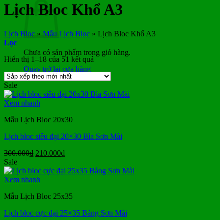
Lịch Bloc Khổ A3
Lịch Bloc
»
Mẫu Lịch Bloc
»
Lịch Bloc Khổ A3
Lọc
Chưa có sản phẩm trong giỏ hàng.
Đã
Hiển thị 1–18 của 51 kết quả
sắp
Quay trở lại cửa hàng
xếp
Sale
theo
mới
Xem nhanh
nhất
Mẫu Lịch Bloc 20x30
Lịch bloc siêu đại 20×30 Bìa Sơn Mài
Giá
Giá
300.000
₫
210.000
₫
gốc
hiện
Sale
là:
tại
300.000₫.
là:
Xem nhanh
210.000₫.
Mẫu Lịch Bloc 25x35
Lịch bloc cực đại 25×35 Bảng Sơn Mài