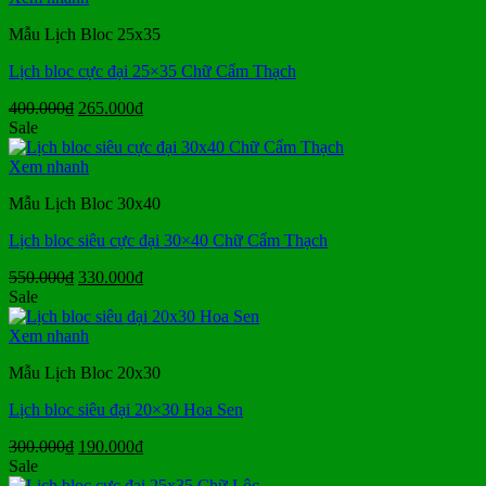
210.000₫.
Mẫu Lịch Bloc 25x35
Lịch bloc cực đại 25×35 Chữ Cẩm Thạch
Giá
Giá
400.000
₫
265.000
₫
gốc
hiện
Sale
là:
tại
400.000₫.
là:
Xem nhanh
265.000₫.
Mẫu Lịch Bloc 30x40
Lịch bloc siêu cực đại 30×40 Chữ Cẩm Thạch
Giá
Giá
550.000
₫
330.000
₫
gốc
hiện
Sale
là:
tại
550.000₫.
là:
Xem nhanh
330.000₫.
Mẫu Lịch Bloc 20x30
Lịch bloc siêu đại 20×30 Hoa Sen
Giá
Giá
300.000
₫
190.000
₫
gốc
hiện
Sale
là:
tại