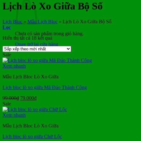
Lịch Lò Xo Giữa Bộ Số
Lịch Bloc
»
Mẫu Lịch Bloc
»
Lịch Lò Xo Giữa Bộ Số
Lọc
Chưa có sản phẩm trong giỏ hàng.
Đã
Hiển thị tất cả 18 kết quả
sắp
Quay trở lại cửa hàng
xếp
Sale
theo
mới
Xem nhanh
nhất
Mẫu Lịch Bloc Lò Xo Giữa
Lịch bloc lò xo giữa Mã Đáo Thành Công
Giá
Giá
99.000
₫
79.000
₫
gốc
hiện
Sale
là:
tại
99.000₫.
là:
Xem nhanh
79.000₫.
Mẫu Lịch Bloc Lò Xo Giữa
Lịch bloc lò xo giữa Chữ Lộc