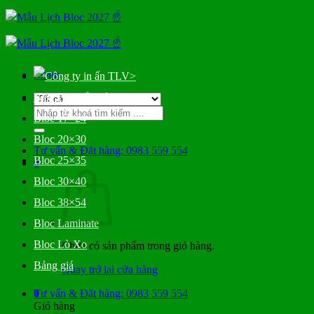
Bỏ
qua
nội
dung
Menu
>
Bloc Đại Gắn Bìa
Tìm
Bloc 17×24
kiếm:
Bloc 20×30
Tư vấn & Đặt hàng: 0983 559 554
Bloc 25×35
0
Bloc 30×40
Bloc 38×54
Bloc Laminate
Bloc Lò Xo
Chưa có sản phẩm trong giỏ hàng.
Bảng giá
Quay trở lại cửa hàng
0
Tư vấn & Đặt hàng: 0983 559 554
Giỏ hàng