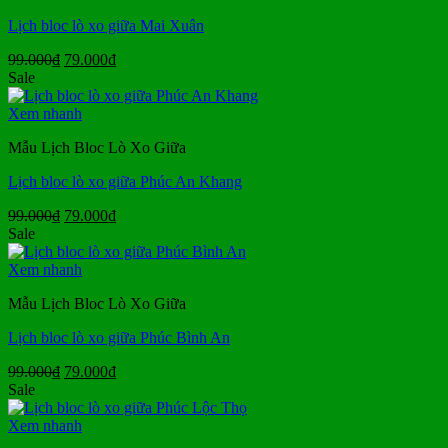
Lịch bloc lò xo giữa Mai Xuân
Giá
Giá
99.000
₫
79.000
₫
gốc
hiện
Sale
là:
tại
99.000₫.
là:
Xem nhanh
79.000₫.
Mẫu Lịch Bloc Lò Xo Giữa
Lịch bloc lò xo giữa Phúc An Khang
Giá
Giá
99.000
₫
79.000
₫
gốc
hiện
Sale
là:
tại
99.000₫.
là:
Xem nhanh
79.000₫.
Mẫu Lịch Bloc Lò Xo Giữa
Lịch bloc lò xo giữa Phúc Bình An
Giá
Giá
99.000
₫
79.000
₫
gốc
hiện
Sale
là:
tại
99.000₫.
là:
Xem nhanh
79.000₫.