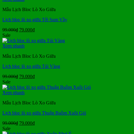
79.000₫.
Mẫu Lịch Bloc Lò Xo Giữa
Lịch bloc lò xo giữa Tết Sum Vầy
Giá
Giá
99.000
₫
79.000
₫
gốc
hiện
Sale
là:
tại
99.000₫.
là:
Xem nhanh
79.000₫.
Mẫu Lịch Bloc Lò Xo Giữa
Lịch bloc lò xo giữa Túi Vàng
Giá
Giá
99.000
₫
79.000
₫
gốc
hiện
Sale
là:
tại
99.000₫.
là:
Xem nhanh
79.000₫.
Mẫu Lịch Bloc Lò Xo Giữa
Lịch bloc lò xo giữa Thuận Buồm Xuôi Gió
Giá
Giá
99.000
₫
79.000
₫
gốc
hiện
Sale
là:
tại