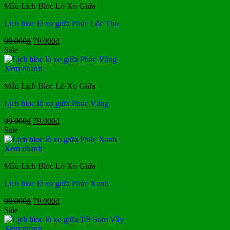
Mẫu Lịch Bloc Lò Xo Giữa
Lịch bloc lò xo giữa Phúc Lộc Thọ
Giá
Giá
99.000
₫
79.000
₫
gốc
hiện
Sale
là:
tại
99.000₫.
là:
Xem nhanh
79.000₫.
Mẫu Lịch Bloc Lò Xo Giữa
Lịch bloc lò xo giữa Phúc Vàng
Giá
Giá
99.000
₫
79.000
₫
gốc
hiện
Sale
là:
tại
99.000₫.
là:
Xem nhanh
79.000₫.
Mẫu Lịch Bloc Lò Xo Giữa
Lịch bloc lò xo giữa Phúc Xanh
Giá
Giá
99.000
₫
79.000
₫
gốc
hiện
Sale
là:
tại
99.000₫.
là:
Xem nhanh