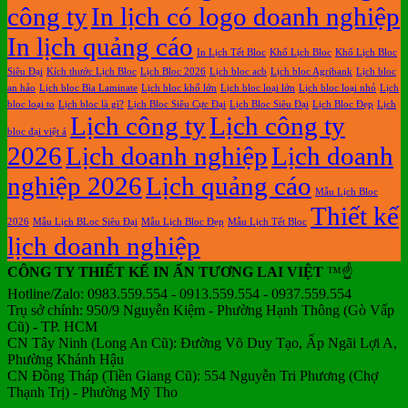
công ty
In lịch có logo doanh nghiệp
In lịch quảng cáo
In Lịch Tết Bloc
Khổ Lịch Bloc
Khổ Lịch Bloc
Siêu Đại
Kích thước Lịch Bloc
Lịch Bloc 2026
Lịch bloc acb
Lịch bloc Agribank
Lịch bloc
an hảo
Lịch bloc Bìa Laminate
Lịch bloc khổ lớn
Lịch bloc loại lớn
Lịch bloc loại nhỏ
Lịch
bloc loại to
Lịch bloc là gì?
Lịch Bloc Siêu Cực Đại
Lịch Bloc Siêu Đại
Lịch Bloc Đẹp
Lịch
Lịch công ty
Lịch công ty
bloc đại việt á
2026
Lịch doanh nghiệp
Lịch doanh
nghiệp 2026
Lịch quảng cáo
Mẫu Lịch Bloc
Thiết kế
2026
Mẫu Lịch BLoc Siêu Đại
Mẫu Lịch Bloc Đẹp
Mẫu Lịch Tết Bloc
lịch doanh nghiệp
CÔNG TY THIẾT KẾ IN ẤN TƯƠNG LAI VIỆT
™☝️
Hotline/Zalo: 0983.559.554 - 0913.559.554 - 0937.559.554
Trụ sở chính: 950/9 Nguyễn Kiệm - Phường Hạnh Thông (Gò Vấp
Cũ) - TP. HCM
CN Tây Ninh (Long An Cũ): Đường Võ Duy Tạo, Ấp Ngãi Lợi A,
Phường Khánh Hậu
CN Đồng Tháp (Tiền Giang Cũ): 554 Nguyễn Tri Phương (Chợ
Thạnh Trị) - Phường Mỹ Tho