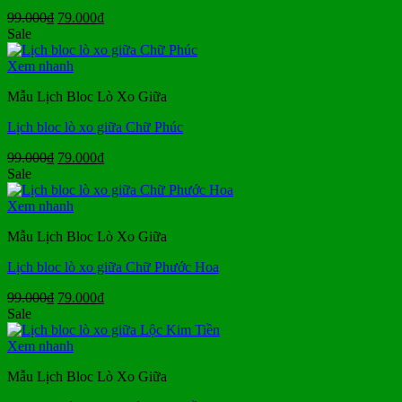
Giá
Giá
99.000
₫
79.000
₫
gốc
hiện
Sale
là:
tại
99.000₫.
là:
Xem nhanh
79.000₫.
Mẫu Lịch Bloc Lò Xo Giữa
Lịch bloc lò xo giữa Chữ Phúc
Giá
Giá
99.000
₫
79.000
₫
gốc
hiện
Sale
là:
tại
99.000₫.
là:
Xem nhanh
79.000₫.
Mẫu Lịch Bloc Lò Xo Giữa
Lịch bloc lò xo giữa Chữ Phước Hoa
Giá
Giá
99.000
₫
79.000
₫
gốc
hiện
Sale
là:
tại
99.000₫.
là:
Xem nhanh
79.000₫.
Mẫu Lịch Bloc Lò Xo Giữa