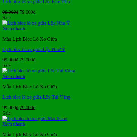
Lịch bloc lò xo giữa Lộc Kim Tiền
Giá
Giá
99.000
₫
79.000
₫
gốc
hiện
Sale
là:
tại
99.000₫.
là:
Xem nhanh
79.000₫.
Mẫu Lịch Bloc Lò Xo Giữa
Lịch bloc lò xo giữa Lộc Như Ý
Giá
Giá
99.000
₫
79.000
₫
gốc
hiện
Sale
là:
tại
99.000₫.
là:
Xem nhanh
79.000₫.
Mẫu Lịch Bloc Lò Xo Giữa
Lịch bloc lò xo giữa Lộc Túi Vàng
Giá
Giá
99.000
₫
79.000
₫
gốc
hiện
Sale
là:
tại
99.000₫.
là:
Xem nhanh
79.000₫.
Mẫu Lịch Bloc Lò Xo Giữa