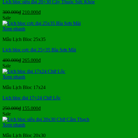
Lịch bloc siêu đại 20×30 Cây Thuốc Sức Khỏe
Giá
Giá
300.000
₫
210.000
₫
gốc
hiện
Sale
là:
tại
300.000₫.
là:
Xem nhanh
210.000₫.
Mẫu Lịch Bloc 25x35
Lịch bloc cực đại 25×35 Bìa Sơn Mài
Giá
Giá
400.000
₫
265.000
₫
gốc
hiện
Sale
là:
tại
400.000₫.
là:
Xem nhanh
265.000₫.
Mẫu Lịch Bloc 17x24
Lịch bloc đại 17×24 Chữ Lộc
Giá
Giá
250.000
₫
155.000
₫
gốc
hiện
Sale
là:
tại
250.000₫.
là:
Xem nhanh
155.000₫.
Mẫu Lịch Bloc 20x30