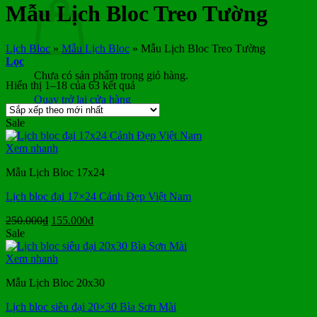
Mẫu Lịch Bloc Treo Tường
Lịch Bloc
»
Mẫu Lịch Bloc
»
Mẫu Lịch Bloc Treo Tường
Lọc
Chưa có sản phẩm trong giỏ hàng.
Đã
Hiển thị 1–18 của 63 kết quả
sắp
Quay trở lại cửa hàng
xếp
Sale
theo
mới
Xem nhanh
nhất
Mẫu Lịch Bloc 17x24
Lịch bloc đại 17×24 Cảnh Đẹp Việt Nam
Giá
Giá
250.000
₫
155.000
₫
gốc
hiện
Sale
là:
tại
250.000₫.
là:
Xem nhanh
155.000₫.
Mẫu Lịch Bloc 20x30
Lịch bloc siêu đại 20×30 Bìa Sơn Mài