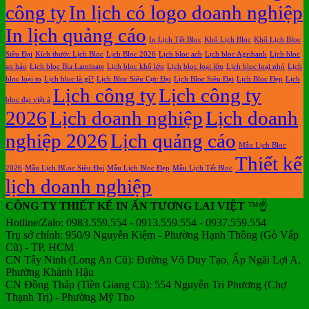
công ty
In lịch có logo doanh nghiệp
In lịch quảng cáo
In Lịch Tết Bloc
Khổ Lịch Bloc
Khổ Lịch Bloc
Siêu Đại
Kích thước Lịch Bloc
Lịch Bloc 2026
Lịch bloc acb
Lịch bloc Agribank
Lịch bloc
an hảo
Lịch bloc Bìa Laminate
Lịch bloc khổ lớn
Lịch bloc loại lớn
Lịch bloc loại nhỏ
Lịch
bloc loại to
Lịch bloc là gì?
Lịch Bloc Siêu Cực Đại
Lịch Bloc Siêu Đại
Lịch Bloc Đẹp
Lịch
Lịch công ty
Lịch công ty
bloc đại việt á
2026
Lịch doanh nghiệp
Lịch doanh
nghiệp 2026
Lịch quảng cáo
Mẫu Lịch Bloc
Thiết kế
2026
Mẫu Lịch BLoc Siêu Đại
Mẫu Lịch Bloc Đẹp
Mẫu Lịch Tết Bloc
lịch doanh nghiệp
CÔNG TY THIẾT KẾ IN ẤN TƯƠNG LAI VIỆT
™☝️
Hotline/Zalo: 0983.559.554 - 0913.559.554 - 0937.559.554
Trụ sở chính: 950/9 Nguyễn Kiệm - Phường Hạnh Thông (Gò Vấp
Cũ) - TP. HCM
CN Tây Ninh (Long An Cũ): Đường Võ Duy Tạo, Ấp Ngãi Lợi A,
Phường Khánh Hậu
CN Đồng Tháp (Tiền Giang Cũ): 554 Nguyễn Tri Phương (Chợ
Thạnh Trị) - Phường Mỹ Tho