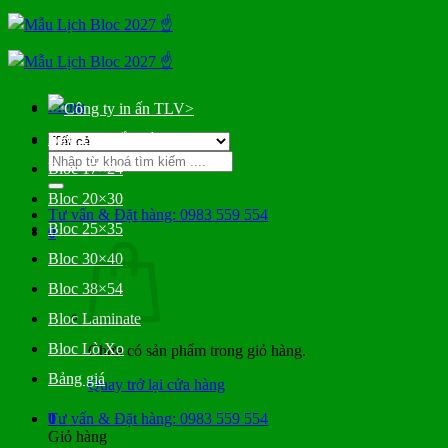
Bỏ
qua
nội
dung
Menu
>
Bloc Đại Gắn Bìa
Tìm
Bloc 17×24
kiếm:
Bloc 20×30
Tư vấn & Đặt hàng: 0983 559 554
Bloc 25×35
0
Bloc 30×40
Bloc 38×54
Bloc Laminate
Bloc Lò Xo
Chưa có sản phẩm trong giỏ hàng.
Bảng giá
Quay trở lại cửa hàng
0
Tư vấn & Đặt hàng: 0983 559 554
Giỏ hàng