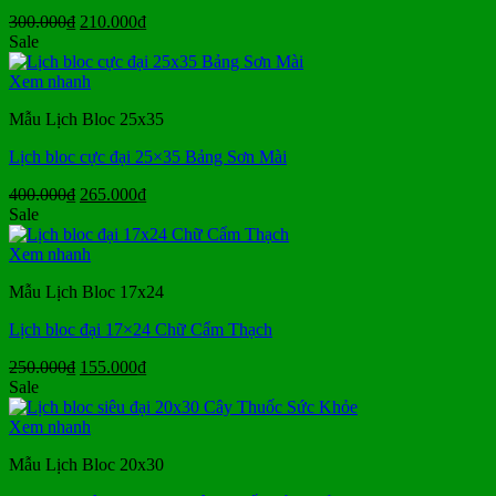
Giá
Giá
300.000
₫
210.000
₫
gốc
hiện
Sale
là:
tại
300.000₫.
là:
Xem nhanh
210.000₫.
Mẫu Lịch Bloc 25x35
Lịch bloc cực đại 25×35 Bảng Sơn Mài
Giá
Giá
400.000
₫
265.000
₫
gốc
hiện
Sale
là:
tại
400.000₫.
là:
Xem nhanh
265.000₫.
Mẫu Lịch Bloc 17x24
Lịch bloc đại 17×24 Chữ Cẩm Thạch
Giá
Giá
250.000
₫
155.000
₫
gốc
hiện
Sale
là:
tại
250.000₫.
là:
Xem nhanh
155.000₫.
Mẫu Lịch Bloc 20x30