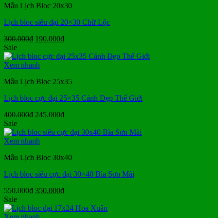
Mẫu Lịch Bloc 20x30
Lịch bloc siêu đại 20×30 Chữ Lộc
Giá
Giá
300.000
₫
190.000
₫
gốc
hiện
Sale
là:
tại
300.000₫.
là:
Xem nhanh
190.000₫.
Mẫu Lịch Bloc 25x35
Lịch bloc cực đại 25×35 Cảnh Đẹp Thế Giới
Giá
Giá
400.000
₫
245.000
₫
gốc
hiện
Sale
là:
tại
400.000₫.
là:
Xem nhanh
245.000₫.
Mẫu Lịch Bloc 30x40
Lịch bloc siêu cực đại 30×40 Bìa Sơn Mài
Giá
Giá
550.000
₫
350.000
₫
gốc
hiện
Sale
là:
tại
550.000₫.
là:
Xem nhanh