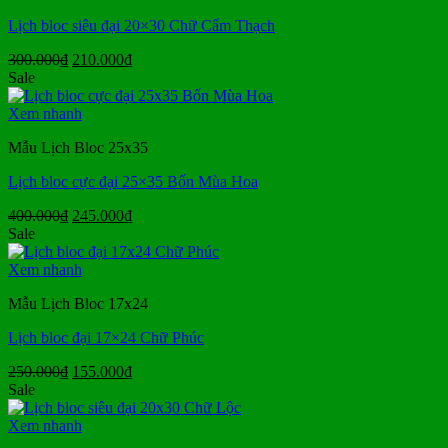
Lịch bloc siêu đại 20×30 Chữ Cẩm Thạch
Giá
Giá
300.000
₫
210.000
₫
gốc
hiện
Sale
là:
tại
300.000₫.
là:
Xem nhanh
210.000₫.
Mẫu Lịch Bloc 25x35
Lịch bloc cực đại 25×35 Bốn Mùa Hoa
Giá
Giá
400.000
₫
245.000
₫
gốc
hiện
Sale
là:
tại
400.000₫.
là:
Xem nhanh
245.000₫.
Mẫu Lịch Bloc 17x24
Lịch bloc đại 17×24 Chữ Phúc
Giá
Giá
250.000
₫
155.000
₫
gốc
hiện
Sale
là:
tại
250.000₫.
là:
Xem nhanh
155.000₫.