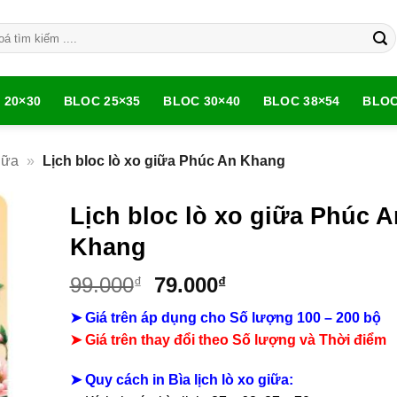
 20×30
BLOC 25×35
BLOC 30×40
BLOC 38×54
BLOC
iữa
»
Lịch bloc lò xo giữa Phúc An Khang
Lịch bloc lò xo giữa Phúc A
Khang
Giá
Giá
99.000
79.000
₫
₫
gốc
hiện
➤ Giá trên áp dụng cho Số lượng 100 – 200 bộ
là:
tại
➤ Giá trên thay đổi theo Số lượng và Thời điểm
99.000₫.
là:
79.000₫.
➤
Quy cách in Bìa lịch lò xo giữa: