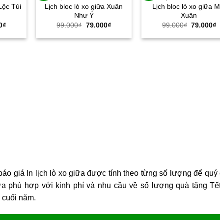
Lộc Túi
Lịch bloc lò xo giữa Xuân
Lịch bloc lò xo giữa M
Như Ý
Xuân
Giá
Giá
Giá
Giá
G
0
₫
99.000
₫
79.000
₫
99.000
₫
79.000
₫
hiện
gốc
hiện
gốc
h
tại
là:
tại
là:
t
0₫.
là:
99.000₫.
là:
99.000₫.
l
79.000₫.
79.000₫.
7
áo giá In lịch lò xo giữa được tính theo từng số lượng để quý
ữa phù hợp với kinh phí và nhu cầu về số lượng quà tặng Tế
p cuối năm.