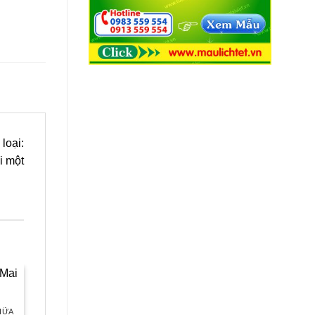
loại:
i một
Sale
Sale
IỮA
MẪU LỊCH BLOC LÒ XO GIỮA