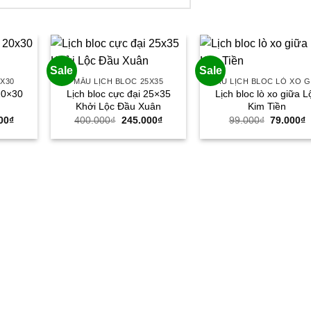
Sale
Sale
0X30
MẪU LỊCH BLOC 25X35
MẪU LỊCH BLOC LÒ XO G
 20×30
Lịch bloc cực đại 25×35
Lịch bloc lò xo giữa L
Khởi Lộc Đầu Xuân
Kim Tiền
Giá
Giá
Giá
Giá
G
00
₫
400.000
₫
245.000
₫
99.000
₫
79.000
₫
hiện
gốc
hiện
gốc
h
tại
là:
tại
là:
t
00₫.
là:
400.000₫.
là:
99.000₫.
l
190.000₫.
245.000₫.
7