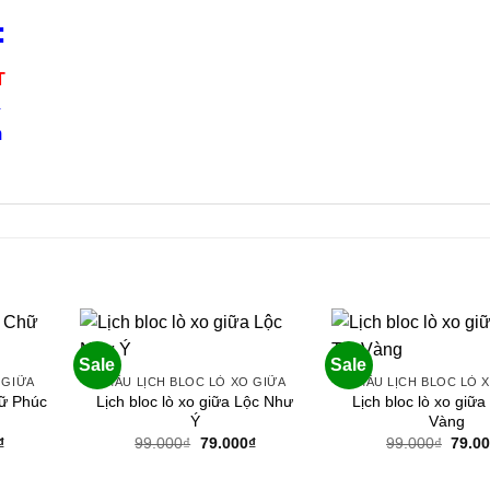
:
T
4
m
Sale
Sale
 GIỮA
MẪU LỊCH BLOC LÒ XO GIỮA
MẪU LỊCH BLOC LÒ 
Lịch bloc lò xo giữa Lộc Như
Lịch bloc lò xo giữa
hữ Phúc
Ý
Vàng
Giá
Giá
Giá
Giá
₫
99.000
₫
79.000
₫
99.000
₫
79.0
hiện
gốc
hiện
gốc
tại
là:
tại
là:
.
là:
99.000₫.
là:
99.00