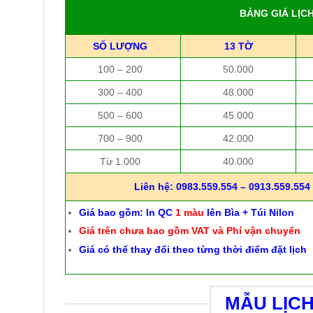
BẢNG GIÁ LỊC
SỐ LƯỢNG
13 TỜ
100 – 200
50.000
300 – 400
48.000
500 – 600
45.000
700 – 900
42.000
Từ 1.000
40.000
Liên hệ: 0983.559.554 – 0913.559.554 
Giá bao gồm: In QC
1 màu
lên Bìa + Túi Nilon
Giá trên chưa bao gồm VAT và Phí vận chuyển
Giá có thể thay đổi theo từng thời điểm đặt lịch
MẪU LỊC