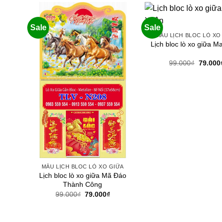
79.000₫.
Sale
Sale
MẪU LỊCH BLOC LÒ XO
Lịch bloc lò xo giữa M
Giá
99.000
₫
79.000
gốc
là:
99.000₫
MẪU LỊCH BLOC LÒ XO GIỮA
Lịch bloc lò xo giữa Mã Đáo
Thành Công
Giá
Giá
99.000
₫
79.000
₫
gốc
hiện
là:
tại
99.000₫.
là:
79.000₫.