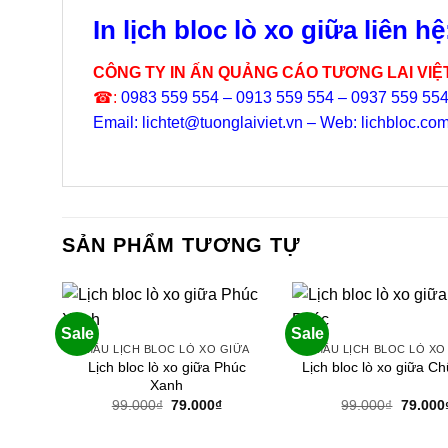
In lịch bloc lò xo giữa liên hệ
CÔNG TY IN ẤN QUẢNG CÁO TƯƠNG LAI VIỆ
☎:
0983 559 554 – 0913 559 554 – 0937 559 55
Email: lichtet@tuonglaiviet.vn – Web: lichbloc.co
SẢN PHẨM TƯƠNG TỰ
Sale
Sale
MẪU LỊCH BLOC LÒ XO GIỮA
MẪU LỊCH BLOC LÒ XO
Lịch bloc lò xo giữa Phúc
Lịch bloc lò xo giữa C
Xanh
Giá
Giá
Giá
99.000
₫
79.000
₫
99.000
₫
79.000
gốc
hiện
gốc
là:
tại
là:
99.000₫.
là:
99.000₫