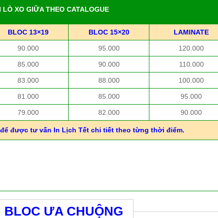
H LÒ XO GIỮA THEO CATALOGUE
BLOC 13×19
BLOC 15×20
LAMINATE
90.000
95.000
120.000
85.000
90.000
110.000
83.000
88.000
100.000
81.000
85.000
95.000
79.000
82.000
90.000
để được tư vấn In Lịch Tết chi tiết theo từng thời điểm.
H BLOC ƯA CHUỘNG