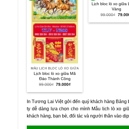
Lịch bloc lò xo giữa 
Vàng
Giá
99.000
₫
79.00
gốc
là:
99.00
MẪU LỊCH BLOC LÒ XO GIỮA
Lịch bloc lò xo giữa Mã
Đáo Thành Công
Giá
Giá
99.000
₫
79.000
₫
gốc
hiện
là:
tại
99.000₫.
là:
79.000₫.
In Tương Lai Việt gởi đến quý khách hàng Bảng b
ty dễ dàng lựa chọn cho mình Mẫu lịch lò xo gi
khách hàng, bạn bè, đối tác và người thân vào dị