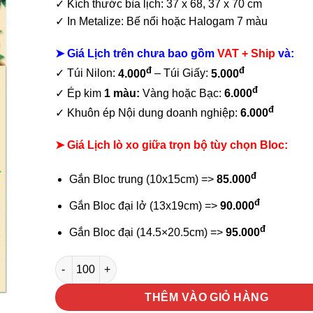
✓ Kích thước bìa lịch: 37 x 68, 37 x 70 cm
✓ In Metalize: Bế nổi hoặc Halogam 7 màu
➤ Giá Lịch trên chưa bao gồm
VAT + Ship
và:
đ
đ
✓ Túi Nilon:
4.000
– Túi Giấy:
5.000
đ
✓ Ép kim
1 màu:
Vàng hoặc Bạc:
6.000
đ
✓ Khuôn ép Nội dung doanh nghiệp:
6.000
➤ Giá Lịch lò xo giữa trọn bộ tùy chọn Bloc:
đ
Gắn Bloc trung (10x15cm) =>
85.000
đ
Gắn Bloc đại lở (13x19cm) =>
90.000
đ
Gắn Bloc đại (14.5×20.5cm) =>
95.000
Lịch bloc lò xo giữa Phúc An Khang số lượng
THÊM VÀO GIỎ HÀNG