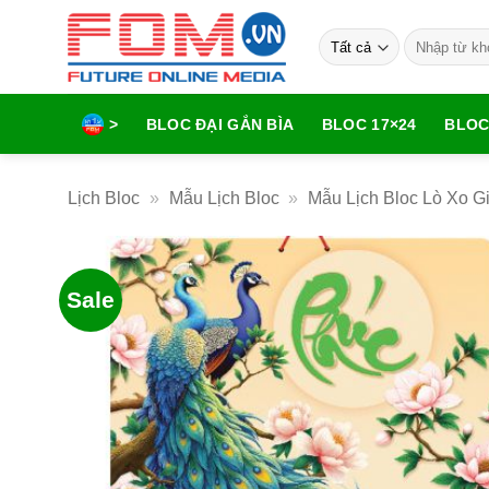
Bỏ
Tìm
qua
kiếm:
nội
dung
>
BLOC ĐẠI GẮN BÌA
BLOC 17×24
BLOC
Lịch Bloc
»
Mẫu Lịch Bloc
»
Mẫu Lịch Bloc Lò Xo G
Sale