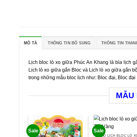
MÔ TẢ
THÔNG TIN BỔ SUNG
THÔNG TIN THAN
Lịch bloc lò xo giữa Phúc An Khang là bìa lịch gắ
Lịch lò xo giữa gắn Bloc và Lịch lò xo giữa gắn b
trong những mẫu bloc lịch như: Bloc đại, Bloc đại
MẪU 
Sale
Sale
MẪU LỊCH BLOC LÒ X