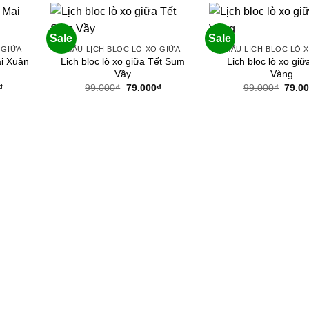
79.000₫.
79.000₫.
Sale
Sale
 GIỮA
MẪU LỊCH BLOC LÒ XO GIỮA
MẪU LỊCH BLOC LÒ 
Lịch bloc lò xo giữa Tết Sum
Lịch bloc lò xo gi
ai Xuân
Vầy
Vàng
Giá
Giá
Giá
Giá
₫
99.000
₫
79.000
₫
99.000
₫
79.0
hiện
gốc
hiện
gốc
tại
là:
tại
là:
.
là:
99.000₫.
là:
99.00
79.000₫.
79.000₫.