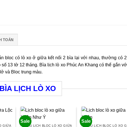
H TOÁN
n bloc có lò xo ở giữa kết nối 2 bìa lại với nhau, thường có 2 
ộ số 13 tờ 12 tháng. Bìa lịch lò xo Phúc An Khang có thể gắn vớ
 lở và Bloc trung màu.
BÌA LỊCH LÒ XO
Sale
Sale
O GIỮA
MẪU LỊCH BLOC LÒ XO GIỮA
MẪU LỊCH BLOC LÒ XO G