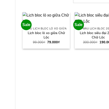
Sale
Sale
MẪU LỊCH BLOC LÒ XO GIỮA
MẪU LỊCH BLOC 2
Lịch bloc lò xo giữa Chữ
Lịch bloc siêu đại
Lộc
Chữ Lộc
Giá
Giá
Giá
99.000
₫
79.000
₫
300.000
₫
190.0
gốc
hiện
gốc
là:
tại
là:
99.000₫.
là:
300.0
79.000₫.