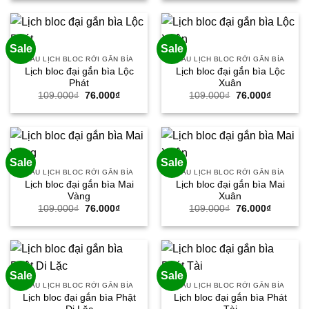
109.000₫.
là:
109.000₫.
là:
76.000₫.
76.000₫.
Sale
Sale
MẪU LỊCH BLOC RỜI GẮN BÌA
MẪU LỊCH BLOC RỜI GẮN BÌA
Lịch bloc đại gắn bìa Lộc
Lịch bloc đại gắn bìa Lộc
Phát
Xuân
Giá
Giá
Giá
Giá
109.000
₫
76.000
₫
109.000
₫
76.000
₫
gốc
hiện
gốc
hiện
là:
tại
là:
tại
109.000₫.
là:
109.000₫.
là:
76.000₫.
76.000₫.
Sale
Sale
MẪU LỊCH BLOC RỜI GẮN BÌA
MẪU LỊCH BLOC RỜI GẮN BÌA
Lịch bloc đại gắn bìa Mai
Lịch bloc đại gắn bìa Mai
Vàng
Xuân
Giá
Giá
Giá
Giá
109.000
₫
76.000
₫
109.000
₫
76.000
₫
gốc
hiện
gốc
hiện
là:
tại
là:
tại
109.000₫.
là:
109.000₫.
là:
76.000₫.
76.000₫.
Sale
Sale
MẪU LỊCH BLOC RỜI GẮN BÌA
MẪU LỊCH BLOC RỜI GẮN BÌA
Lịch bloc đại gắn bìa Phật
Lịch bloc đại gắn bìa Phát