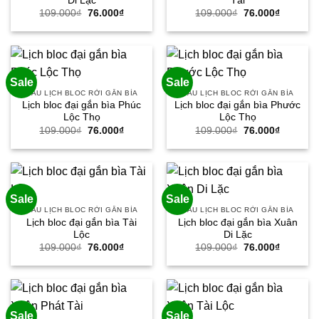
Di Lặc
Tài
Giá
Giá
Giá
Giá
109.000
₫
76.000
₫
109.000
₫
76.000
₫
gốc
hiện
gốc
hiện
là:
tại
là:
tại
109.000₫.
là:
109.000₫.
là:
76.000₫.
76.000₫.
Sale
Sale
MẪU LỊCH BLOC RỜI GẮN BÌA
MẪU LỊCH BLOC RỜI GẮN BÌA
Lịch bloc đại gắn bìa Phúc
Lịch bloc đại gắn bìa Phước
Lộc Thọ
Lộc Thọ
Giá
Giá
Giá
Giá
109.000
₫
76.000
₫
109.000
₫
76.000
₫
gốc
hiện
gốc
hiện
là:
tại
là:
tại
109.000₫.
là:
109.000₫.
là:
76.000₫.
76.000₫.
Sale
Sale
MẪU LỊCH BLOC RỜI GẮN BÌA
MẪU LỊCH BLOC RỜI GẮN BÌA
Lịch bloc đại gắn bìa Tài
Lịch bloc đại gắn bìa Xuân
Lộc
Di Lặc
Giá
Giá
Giá
Giá
109.000
₫
76.000
₫
109.000
₫
76.000
₫
gốc
hiện
gốc
hiện
là:
tại
là:
tại
109.000₫.
là:
109.000₫.
là:
76.000₫.
76.000₫.
Sale
Sale