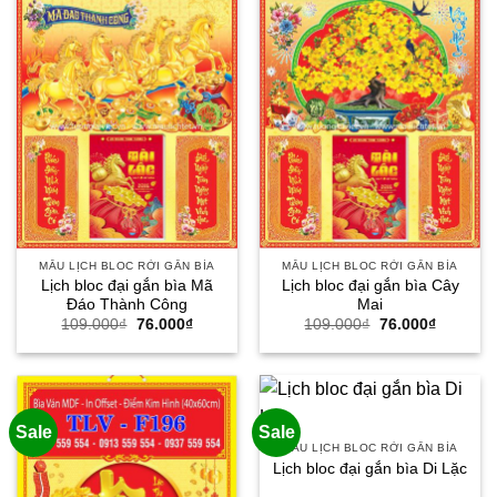
MẪU LỊCH BLOC RỜI GẮN BÌA
MẪU LỊCH BLOC RỜI GẮN BÌA
Lịch bloc đại gắn bìa Mã
Lịch bloc đại gắn bìa Cây
Đáo Thành Công
Mai
Giá
Giá
Giá
Giá
109.000
₫
76.000
₫
109.000
₫
76.000
₫
gốc
hiện
gốc
hiện
là:
tại
là:
tại
109.000₫.
là:
109.000₫.
là:
76.000₫.
76.000₫.
Sale
Sale
MẪU LỊCH BLOC RỜI GẮN BÌA
Lịch bloc đại gắn bìa Di Lặc