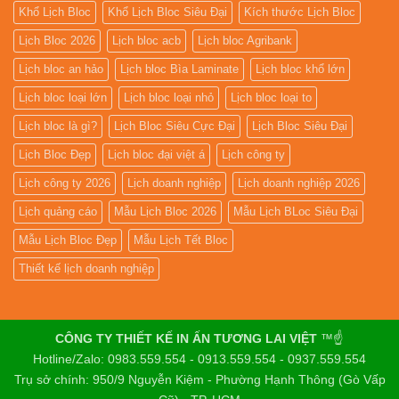
Khổ Lịch Bloc
Khổ Lịch Bloc Siêu Đại
Kích thước Lịch Bloc
Lịch Bloc 2026
Lịch bloc acb
Lịch bloc Agribank
Lịch bloc an hảo
Lịch bloc Bìa Laminate
Lịch bloc khổ lớn
Lịch bloc loại lớn
Lịch bloc loại nhỏ
Lịch bloc loại to
Lịch bloc là gì?
Lịch Bloc Siêu Cực Đại
Lịch Bloc Siêu Đại
Lịch Bloc Đẹp
Lịch bloc đại việt á
Lịch công ty
Lịch công ty 2026
Lịch doanh nghiệp
Lịch doanh nghiệp 2026
Lịch quảng cáo
Mẫu Lịch Bloc 2026
Mẫu Lịch BLoc Siêu Đại
Mẫu Lịch Bloc Đẹp
Mẫu Lịch Tết Bloc
Thiết kế lịch doanh nghiệp
CÔNG TY THIẾT KẾ IN ẤN TƯƠNG LAI VIỆT
™☝️
Hotline/Zalo: 0983.559.554 - 0913.559.554 - 0937.559.554
Trụ sở chính: 950/9 Nguyễn Kiệm - Phường Hạnh Thông (Gò Vấp