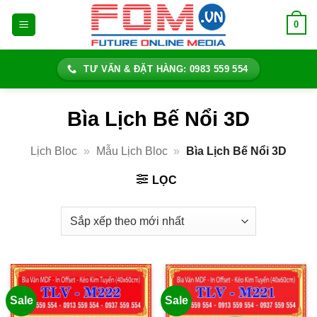
Bỏ
0
qua
nội
dung
TƯ VẤN & ĐẶT HÀNG: 0983 559 554
Bìa Lịch Bế Nổi 3D
Lịch Bloc
»
Mẫu Lịch Bloc
»
Bìa Lịch Bế Nổi 3D
LỌC
Sale
Sale