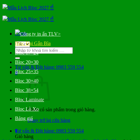
Bỏ
qua
nội
dung
Menu
>
Bloc Đại Gắn Bìa
Tìm
Bloc 17×24
kiếm:
Bloc 20×30
Tư vấn & Đặt hàng: 0983 559 554
Bloc 25×35
0
Bloc 30×40
Bloc 38×54
Bloc Laminate
Bloc Lò Xo
Chưa có sản phẩm trong giỏ hàng.
Bảng giá
Quay trở lại cửa hàng
0
Tư vấn & Đặt hàng: 0983 559 554
Giỏ hàng