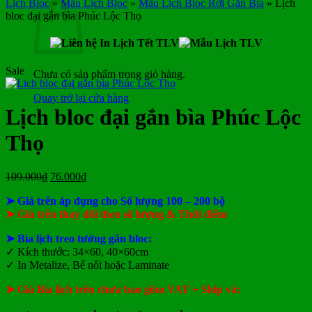
Lịch Bloc
»
Mẫu Lịch Bloc
»
Mẫu Lịch Bloc Rời Gắn Bìa
»
Lịch
bloc đại gắn bìa Phúc Lộc Thọ
Sale
Chưa có sản phẩm trong giỏ hàng.
Quay trở lại cửa hàng
Lịch bloc đại gắn bìa Phúc Lộc
Thọ
Giá
Giá
109.000
₫
76.000
₫
gốc
hiện
➤ Giá trên áp dụng cho Số lượng 100 – 200 bộ
là:
tại
109.000₫.
là:
➤ Giá trên thay đổi theo số lượng & Thời điểm
76.000₫.
➤ Bìa lịch treo tường gắn bloc:
✓
Kích thước: 34×60, 40×60cm
✓
In Metalize, Bế nổi hoặc Laminate
➤ Giá Bìa lịch trên chưa bao gồm
VAT + Ship và: