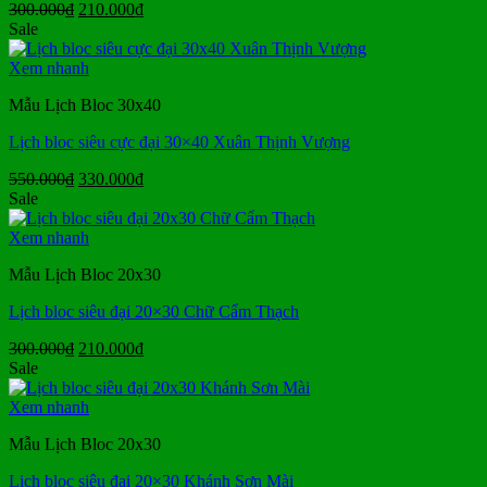
Giá
Giá
300.000
₫
210.000
₫
gốc
hiện
Sale
là:
tại
300.000₫.
là:
Xem nhanh
210.000₫.
Mẫu Lịch Bloc 30x40
Lịch bloc siêu cực đại 30×40 Xuân Thịnh Vượng
Giá
Giá
550.000
₫
330.000
₫
gốc
hiện
Sale
là:
tại
550.000₫.
là:
Xem nhanh
330.000₫.
Mẫu Lịch Bloc 20x30
Lịch bloc siêu đại 20×30 Chữ Cẩm Thạch
Giá
Giá
300.000
₫
210.000
₫
gốc
hiện
Sale
là:
tại
300.000₫.
là:
Xem nhanh
210.000₫.
Mẫu Lịch Bloc 20x30
Lịch bloc siêu đại 20×30 Khánh Sơn Mài