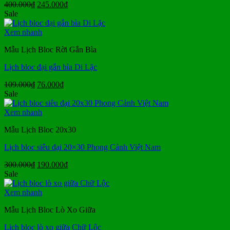
Giá
Giá
400.000
₫
245.000
₫
gốc
hiện
Sale
là:
tại
400.000₫.
là:
Xem nhanh
245.000₫.
Mẫu Lịch Bloc Rời Gắn Bìa
Lịch bloc đại gắn bìa Di Lặc
Giá
Giá
109.000
₫
76.000
₫
gốc
hiện
Sale
là:
tại
109.000₫.
là:
Xem nhanh
76.000₫.
Mẫu Lịch Bloc 20x30
Lịch bloc siêu đại 20×30 Phong Cảnh Việt Nam
Giá
Giá
300.000
₫
190.000
₫
gốc
hiện
Sale
là:
tại
300.000₫.
là:
Xem nhanh
190.000₫.
Mẫu Lịch Bloc Lò Xo Giữa
Lịch bloc lò xo giữa Chữ Lộc