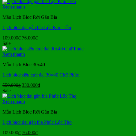
là:
tại
780.000₫.
là:
Xem nhanh
580.000₫.
Mẫu Lịch Bloc Rời Gắn Bìa
Lịch bloc đại gắn bìa Lộc Kim Tiền
Giá
Giá
109.000
₫
76.000
₫
gốc
hiện
Sale
là:
tại
109.000₫.
là:
Xem nhanh
76.000₫.
Mẫu Lịch Bloc 30x40
Lịch bloc siêu cực đại 30×40 Chữ Phúc
Giá
Giá
550.000
₫
330.000
₫
gốc
hiện
Sale
là:
tại
550.000₫.
là:
Xem nhanh
330.000₫.
Mẫu Lịch Bloc Rời Gắn Bìa
Lịch bloc đại gắn bìa Phúc Lộc Thọ
Giá
Giá
109.000
₫
76.000
₫