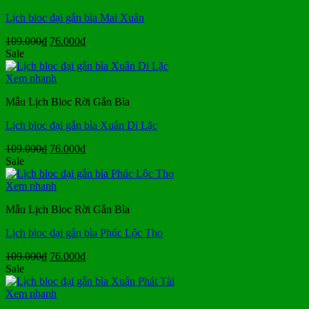
Lịch bloc đại gắn bìa Mai Xuân
Giá
Giá
109.000
₫
76.000
₫
gốc
hiện
Sale
là:
tại
109.000₫.
là:
Xem nhanh
76.000₫.
Mẫu Lịch Bloc Rời Gắn Bìa
Lịch bloc đại gắn bìa Xuân Di Lặc
Giá
Giá
109.000
₫
76.000
₫
gốc
hiện
Sale
là:
tại
109.000₫.
là:
Xem nhanh
76.000₫.
Mẫu Lịch Bloc Rời Gắn Bìa
Lịch bloc đại gắn bìa Phúc Lộc Thọ
Giá
Giá
109.000
₫
76.000
₫
gốc
hiện
Sale
là:
tại
109.000₫.
là:
Xem nhanh
76.000₫.