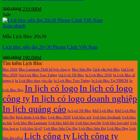
Giá
Giá
300.000
₫
210.000
₫
gốc
hiện
Sale
là:
tại
300.000₫.
là:
Xem nhanh
210.000₫.
Mẫu Lịch Bloc 20x30
Lịch bloc siêu đại 20×30 Phong Cảnh Việt Nam
Giá
Giá
300.000
₫
190.000
₫
gốc
hiện
Tìm kiếm Lịch Bloc
là:
tại
Bloc 2026
Bloc Laminate Thiết kế lịch công ty
Bloc Siêu Đại
Cách gắn lịch Bloc
Giá Lịch
300.000₫.
là:
Bloc 2026
Giá Lịch Bloc Treo Tường
Giá Lịch Tết Bloc
In Lịch Bloc 2026
In Lịch Bloc số
190.000₫.
lượng ít
In Lịch Bloc theo yêu cầu
In Lịch Bloc Treo Tường
In Lịch Bloc Tại TPHCM
In
In lịch có logo
In lịch có logo
Lịch Bloc Đẹp
công ty
In lịch có logo doanh nghiệp
In lịch quảng cáo
In Lịch Tết Bloc
Khổ Lịch Bloc
Khổ Lịch Bloc
Siêu Đại
Kích thước Lịch Bloc
Lịch Bloc 2026
Lịch bloc acb
Lịch bloc Agribank
Lịch bloc
an hảo
Lịch bloc Bìa Laminate
Lịch bloc khổ lớn
Lịch bloc loại lớn
Lịch bloc loại nhỏ
Lịch
bloc loại to
Lịch bloc là gì?
Lịch Bloc Siêu Cực Đại
Lịch Bloc Siêu Đại
Lịch Bloc Đẹp
Lịch
Lịch công ty
Lịch công ty
bloc đại việt á