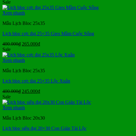
gốc
hiện
Sale
là:
tại
300.000₫.
là:
Xem nhanh
210.000₫.
Mẫu Lịch Bloc 25x35
Lịch bloc cực đại 25×35 Gieo Mầm Cuộc Sống
Giá
Giá
400.000
₫
265.000
₫
gốc
hiện
Sale
là:
tại
400.000₫.
là:
Xem nhanh
265.000₫.
Mẫu Lịch Bloc 25x35
Lịch bloc cực đại 25×35 Lộc Xuân
Giá
Giá
400.000
₫
245.000
₫
gốc
hiện
Sale
là:
tại
400.000₫.
là:
Xem nhanh
245.000₫.
Mẫu Lịch Bloc 20x30
Lịch bloc siêu đại 20×30 Con Giáp Tài Lộc