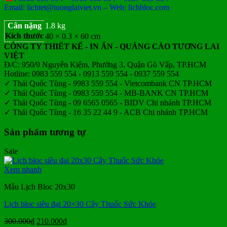
Email: lichtet@tuonglaiviet.vn – Web: lichbloc.com
Cân nặng
1.8 kg
Kích thước
40 × 0.3 × 60 cm
CÔNG TY THIẾT KẾ - IN ẤN - QUẢNG CÁO TƯƠNG LAI
VIỆT
Đ/C: 950/9 Nguyễn Kiệm, Phường 3, Quận Gò Vấp, TP.HCM
Hotline: 0983 559 554 - 0913 559 554 - 0937 559 554
✓ Thái Quốc Tùng - 9983 559 554 - Vietcombank CN TP.HCM
✓ Thái Quốc Tùng - 0983 559 554 - MB-BANK CN TP.HCM
✓ Thái Quốc Tùng - 09 6565 0565 - BIDV Chi nhánh TP.HCM
✓ Thái Quốc Tùng - 16 35 22 44 9 - ACB Chi nhánh TP.HCM
Sản phẩm tương tự
Sale
Xem nhanh
Mẫu Lịch Bloc 20x30
Lịch bloc siêu đại 20×30 Cây Thuốc Sức Khỏe
Giá
Giá
300.000
₫
210.000
₫