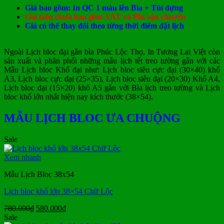
Giá bao gồm: In QC 1 màu lên Bìa + Túi đựng
Giá trên chưa bao gồm VAT và Phí vận chuyển
Giá có thể thay đổi theo từng thời điểm đặt lịch
Ngoài Lịch bloc đại gắn bìa Phúc Lộc Thọ, In Tương Lai Việt còn
sản xuất và phân phối những mẫu lịch tết treo tường gắn với các
Mẫu Lịch bloc Khổ đại như: Lịch bloc siêu cực đại (30×40) khổ
A3, Lịch bloc cực đại (25×35), Lịch bloc siêu đại (20×30) Khổ A4,
Lịch bloc đại (15×20) khổ A5 gắn với Bìa lịch treo tường và Lịch
bloc khổ lớn nhất hiện nay kích thước (38×54).
MẪU LỊCH BLOC ƯA CHUỘNG
Sale
Xem nhanh
Mẫu Lịch Bloc 38x54
Lịch bloc khổ lớn 38×54 Chữ Lộc
Giá
Giá
780.000
₫
580.000
₫
gốc
hiện
Sale