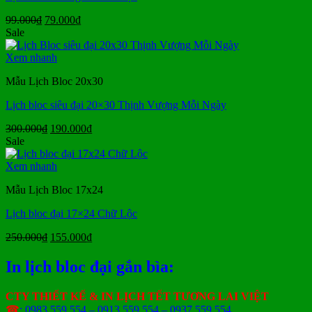
Giá
Giá
99.000
₫
79.000
₫
gốc
hiện
Sale
là:
tại
99.000₫.
là:
Xem nhanh
79.000₫.
Mẫu Lịch Bloc 20x30
Lịch bloc siêu đại 20×30 Thịnh Vượng Mỗi Ngày
Giá
Giá
300.000
₫
190.000
₫
gốc
hiện
Sale
là:
tại
300.000₫.
là:
Xem nhanh
190.000₫.
Mẫu Lịch Bloc 17x24
Lịch bloc đại 17×24 Chữ Lộc
Giá
Giá
250.000
₫
155.000
₫
gốc
hiện
là:
tại
In lịch bloc đại gắn bìa:
250.000₫.
là:
155.000₫.
CTY THIẾT KẾ & IN LỊCH TẾT TƯƠNG LAI VIỆT
☎
: 0983 559 554 – 0913 559 554 – 0937 559 554