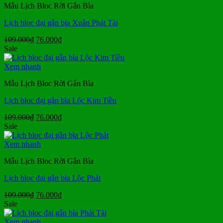
Mẫu Lịch Bloc Rời Gắn Bìa
Lịch bloc đại gắn bìa Xuân Phát Tài
Giá
Giá
109.000
₫
76.000
₫
gốc
hiện
Sale
là:
tại
109.000₫.
là:
Xem nhanh
76.000₫.
Mẫu Lịch Bloc Rời Gắn Bìa
Lịch bloc đại gắn bìa Lộc Kim Tiền
Giá
Giá
109.000
₫
76.000
₫
gốc
hiện
Sale
là:
tại
109.000₫.
là:
Xem nhanh
76.000₫.
Mẫu Lịch Bloc Rời Gắn Bìa
Lịch bloc đại gắn bìa Lộc Phát
Giá
Giá
109.000
₫
76.000
₫
gốc
hiện
Sale
là:
tại
109.000₫.
là:
Xem nhanh