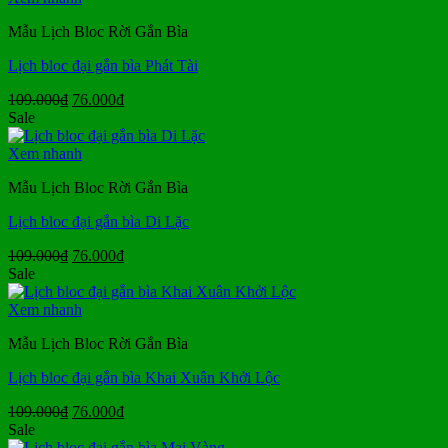
76.000₫.
Mẫu Lịch Bloc Rời Gắn Bìa
Lịch bloc đại gắn bìa Phát Tài
Giá
Giá
109.000
₫
76.000
₫
gốc
hiện
Sale
là:
tại
109.000₫.
là:
Xem nhanh
76.000₫.
Mẫu Lịch Bloc Rời Gắn Bìa
Lịch bloc đại gắn bìa Di Lặc
Giá
Giá
109.000
₫
76.000
₫
gốc
hiện
Sale
là:
tại
109.000₫.
là:
Xem nhanh
76.000₫.
Mẫu Lịch Bloc Rời Gắn Bìa
Lịch bloc đại gắn bìa Khai Xuân Khởi Lộc
Giá
Giá
109.000
₫
76.000
₫
gốc
hiện
Sale
là:
tại