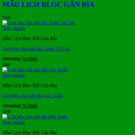
MẪU LỊCH BLOC GẮN BÌA
Sale
Xem nhanh
Mẫu Lịch Bloc Rời Gắn Bìa
Lịch bloc đại gắn bìa Xuân Tài Lộc
Giá
Giá
109.000
₫
76.000
₫
gốc
hiện
Sale
là:
tại
109.000₫.
là:
Xem nhanh
76.000₫.
Mẫu Lịch Bloc Rời Gắn Bìa
Lịch bloc đại gắn bìa Lộc Xuân
Giá
Giá
109.000
₫
76.000
₫
gốc
hiện
Sale
là:
tại
109.000₫.
là:
Xem nhanh
76.000₫.
Mẫu Lịch Bloc Rời Gắn Bìa