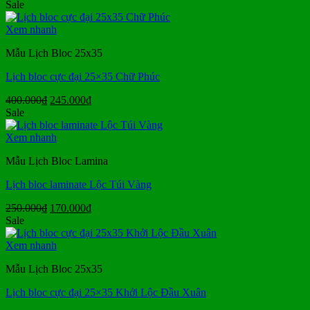
gốc
hiện
Sale
là:
tại
109.000₫.
là:
Xem nhanh
76.000₫.
Mẫu Lịch Bloc 25x35
Lịch bloc cực đại 25×35 Chữ Phúc
Giá
Giá
400.000
₫
245.000
₫
gốc
hiện
Sale
là:
tại
400.000₫.
là:
Xem nhanh
245.000₫.
Mẫu Lịch Bloc Lamina
Lịch bloc laminate Lộc Túi Vàng
Giá
Giá
250.000
₫
170.000
₫
gốc
hiện
Sale
là:
tại
250.000₫.
là:
Xem nhanh
170.000₫.
Mẫu Lịch Bloc 25x35
Lịch bloc cực đại 25×35 Khởi Lộc Đầu Xuân