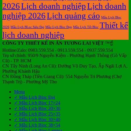
2026
Lịch doanh nghiệp
Lịch doanh
nghiệp 2026
Lịch quảng cáo
Mẫu Lịch Bloc
Thiết kế
2026
Mẫu Lịch BLoc Siêu Đại
Mẫu Lịch Bloc Đẹp
Mẫu Lịch Tết Bloc
lịch doanh nghiệp
CÔNG TY THIẾT KẾ IN ẤN TƯƠNG LAI VIỆT
™☝️
Hotline/Zalo: 0983.559.554 - 0913.559.554 - 0937.559.554
Trụ sở chính: 950/9 Nguyễn Kiệm - Phường Hạnh Thông (Gò Vấp
Cũ) - TP. HCM
CN Tây Ninh (Long An Cũ): Đường Võ Duy Tạo, Ấp Ngãi Lợi A,
Phường Khánh Hậu
CN Đồng Tháp (Tiền Giang Cũ): 554 Nguyễn Tri Phương (Chợ
Thạnh Trị) - Phường Mỹ Tho
Menu
✓ Mẫu Lịch Bloc Đại
✓ Mẫu Lịch Bloc 17×24
✓ Mẫu Lịch Bloc 20×30
✓ Mẫu Lịch Bloc 25×35
✓ Mẫu Lịch Bloc 30×40
✓ Mẫu Lịch Bloc 38×54
✓ Mẫu Lịch Bloc Lamina