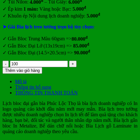
đ
đ
✓
Túi Nilon:
4.000
– Túi Giấy:
6.000
đ
✓
Ép kim
1 màu:
Vàng hoặc Bạc:
5.000
đ
✓
Khuôn ép Nội dung lịch doanh nghiệp:
5.000
➤ Giá Bìa lịch treo tường trọn bộ tùy chọn:
đ
✓ Gắn
Bloc Trung Màu 60gsm =>
80.000
đ
✓ Gắn
Bloc Đại Lở (13x19cm) =>
85.000
đ
✓ Gắn Bloc Đại (14.5×20.5cm) =>
90.000
Lịch
bloc
Thêm vào giỏ hàng
đại
gắn
Mô tả
bìa
Thông tin bổ sung
Phúc
THÔNG TIN THANH TOÁN
Lộc
Thọ
Lịch bloc đại gắn bìa Phúc Lộc Thọ là bìa lịch doanh nghiệp có In
số
logo quảng cáo khởi đầu năm mới may mắn. Bìa lịch treo tường
lượng
được nhiều doanh nghiệp chọn In lịch tết để làm quà tặng cho khách
hàng, bạn bè, đối tác và người thân nhân dịp năm mới. Bìa lịch gắn
bloc In Metalize, Bế dán chữ nổi hoặc Bìa Lịch gỗ Laminate in
quảng cáo doanh nghiệp theo yêu cầu.