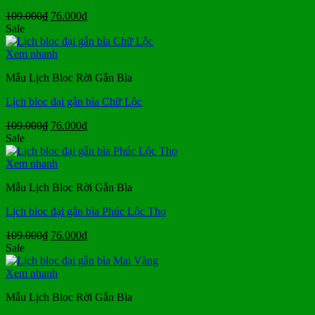
Giá
Giá
109.000
₫
76.000
₫
gốc
hiện
Sale
là:
tại
109.000₫.
là:
Xem nhanh
76.000₫.
Mẫu Lịch Bloc Rời Gắn Bìa
Lịch bloc đại gắn bìa Chữ Lộc
Giá
Giá
109.000
₫
76.000
₫
gốc
hiện
Sale
là:
tại
109.000₫.
là:
Xem nhanh
76.000₫.
Mẫu Lịch Bloc Rời Gắn Bìa
Lịch bloc đại gắn bìa Phúc Lộc Thọ
Giá
Giá
109.000
₫
76.000
₫
gốc
hiện
Sale
là:
tại
109.000₫.
là:
Xem nhanh
76.000₫.
Mẫu Lịch Bloc Rời Gắn Bìa