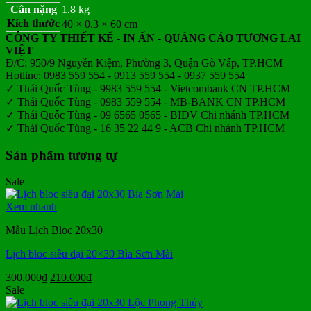
Cân nặng
1.8 kg
Kích thước
40 × 0.3 × 60 cm
CÔNG TY THIẾT KẾ - IN ẤN - QUẢNG CÁO TƯƠNG LAI
VIỆT
Đ/C: 950/9 Nguyễn Kiệm, Phường 3, Quận Gò Vấp, TP.HCM
Hotline: 0983 559 554 - 0913 559 554 - 0937 559 554
✓ Thái Quốc Tùng - 9983 559 554 - Vietcombank CN TP.HCM
✓ Thái Quốc Tùng - 0983 559 554 - MB-BANK CN TP.HCM
✓ Thái Quốc Tùng - 09 6565 0565 - BIDV Chi nhánh TP.HCM
✓ Thái Quốc Tùng - 16 35 22 44 9 - ACB Chi nhánh TP.HCM
Sản phẩm tương tự
Sale
Xem nhanh
Mẫu Lịch Bloc 20x30
Lịch bloc siêu đại 20×30 Bìa Sơn Mài
Giá
Giá
300.000
₫
210.000
₫
gốc
hiện
Sale
là:
tại