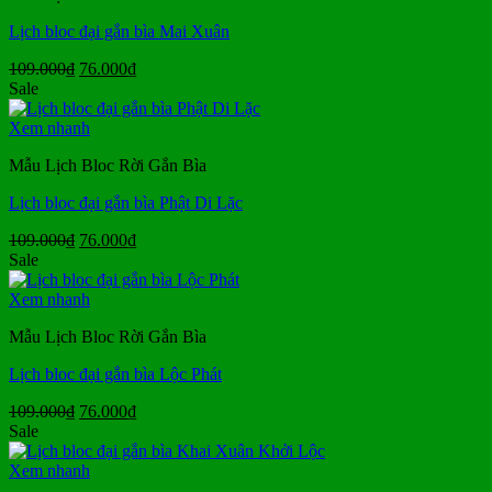
Lịch bloc đại gắn bìa Mai Xuân
Giá
Giá
109.000
₫
76.000
₫
gốc
hiện
Sale
là:
tại
109.000₫.
là:
Xem nhanh
76.000₫.
Mẫu Lịch Bloc Rời Gắn Bìa
Lịch bloc đại gắn bìa Phật Di Lặc
Giá
Giá
109.000
₫
76.000
₫
gốc
hiện
Sale
là:
tại
109.000₫.
là:
Xem nhanh
76.000₫.
Mẫu Lịch Bloc Rời Gắn Bìa
Lịch bloc đại gắn bìa Lộc Phát
Giá
Giá
109.000
₫
76.000
₫
gốc
hiện
Sale
là:
tại
109.000₫.
là:
Xem nhanh
76.000₫.