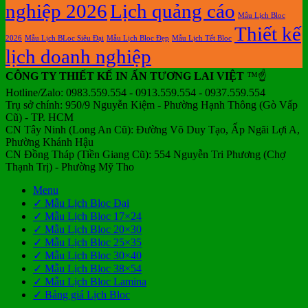
nghiệp 2026
Lịch quảng cáo
Mẫu Lịch Bloc
Thiết kế
2026
Mẫu Lịch BLoc Siêu Đại
Mẫu Lịch Bloc Đẹp
Mẫu Lịch Tết Bloc
lịch doanh nghiệp
CÔNG TY THIẾT KẾ IN ẤN TƯƠNG LAI VIỆT
™☝️
Hotline/Zalo: 0983.559.554 - 0913.559.554 - 0937.559.554
Trụ sở chính: 950/9 Nguyễn Kiệm - Phường Hạnh Thông (Gò Vấp
Cũ) - TP. HCM
CN Tây Ninh (Long An Cũ): Đường Võ Duy Tạo, Ấp Ngãi Lợi A,
Phường Khánh Hậu
CN Đồng Tháp (Tiền Giang Cũ): 554 Nguyễn Tri Phương (Chợ
Thạnh Trị) - Phường Mỹ Tho
Menu
✓ Mẫu Lịch Bloc Đại
✓ Mẫu Lịch Bloc 17×24
✓ Mẫu Lịch Bloc 20×30
✓ Mẫu Lịch Bloc 25×35
✓ Mẫu Lịch Bloc 30×40
✓ Mẫu Lịch Bloc 38×54
✓ Mẫu Lịch Bloc Lamina
✓ Bảng giá Lịch Bloc