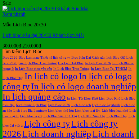
gốc
hiện
Sale
là:
tại
300.000₫.
là:
Xem nhanh
190.000₫.
Mẫu Lịch Bloc 20x30
Lịch bloc siêu đại 20×30 Khánh Sơn Mài
Giá
Giá
300.000
₫
210.000
₫
gốc
hiện
Tìm kiếm Lịch Bloc
là:
tại
Bloc 2026
Bloc Laminate Thiết kế lịch công ty
Bloc Siêu Đại
Cách gắn lịch Bloc
Giá Lịch
300.000₫.
là:
Bloc 2026
Giá Lịch Bloc Treo Tường
Giá Lịch Tết Bloc
In Lịch Bloc 2026
In Lịch Bloc số
210.000₫.
lượng ít
In Lịch Bloc theo yêu cầu
In Lịch Bloc Treo Tường
In Lịch Bloc Tại TPHCM
In
In lịch có logo
In lịch có logo
Lịch Bloc Đẹp
công ty
In lịch có logo doanh nghiệp
In lịch quảng cáo
In Lịch Tết Bloc
Khổ Lịch Bloc
Khổ Lịch Bloc
Siêu Đại
Kích thước Lịch Bloc
Lịch Bloc 2026
Lịch bloc acb
Lịch bloc Agribank
Lịch bloc
an hảo
Lịch bloc Bìa Laminate
Lịch bloc khổ lớn
Lịch bloc loại lớn
Lịch bloc loại nhỏ
Lịch
bloc loại to
Lịch bloc là gì?
Lịch Bloc Siêu Cực Đại
Lịch Bloc Siêu Đại
Lịch Bloc Đẹp
Lịch
Lịch công ty
Lịch công ty
bloc đại việt á
2026
Lịch doanh nghiệp
Lịch doanh