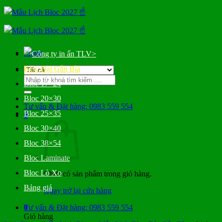
Bỏ
qua
nội
dung
Menu
>
Bloc Đại Gắn Bìa
Tìm
Bloc 17×24
kiếm:
Bloc 20×30
Tư vấn & Đặt hàng: 0983 559 554
Bloc 25×35
0
Bloc 30×40
Bloc 38×54
Bloc Laminate
Bloc Lò Xo
Chưa có sản phẩm trong giỏ hàng.
Bảng giá
Quay trở lại cửa hàng
0
Tư vấn & Đặt hàng: 0983 559 554
Giỏ hàng