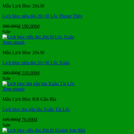
190.000₫.
Mẫu Lịch Bloc 20x30
Lịch bloc siêu đại 20×30 Lộc Phong Thủy
Giá
Giá
300.000
₫
190.000
₫
gốc
hiện
Sale
là:
tại
300.000₫.
là:
Xem nhanh
190.000₫.
Mẫu Lịch Bloc 20x30
Lịch bloc siêu đại 20×30 Lộc Xuân
Giá
Giá
300.000
₫
210.000
₫
gốc
hiện
Sale
là:
tại
300.000₫.
là:
Xem nhanh
210.000₫.
Mẫu Lịch Bloc Rời Gắn Bìa
Lịch bloc đại gắn bìa Xuân Tài Lộc
Giá
Giá
109.000
₫
76.000
₫
gốc
hiện
Sale
là:
tại