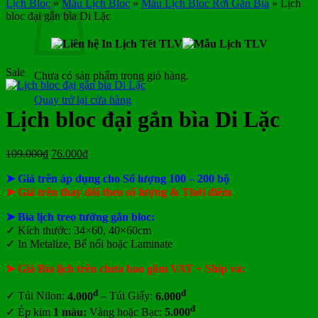
Lịch Bloc
»
Mẫu Lịch Bloc
»
Mẫu Lịch Bloc Rời Gắn Bìa
»
Lịch
bloc đại gắn bìa Di Lặc
Sale
Chưa có sản phẩm trong giỏ hàng.
Quay trở lại cửa hàng
Lịch bloc đại gắn bìa Di Lặc
Giá
Giá
109.000
₫
76.000
₫
gốc
hiện
➤ Giá trên áp dụng cho Số lượng 100 – 200 bộ
là:
tại
109.000₫.
là:
➤ Giá trên thay đổi theo số lượng & Thời điểm
76.000₫.
➤ Bìa lịch treo tường gắn bloc:
✓
Kích thước: 34×60, 40×60cm
✓
In Metalize, Bế nổi hoặc Laminate
➤ Giá Bìa lịch trên chưa bao gồm
VAT + Ship và:
đ
đ
✓
Túi Nilon:
4.000
– Túi Giấy:
6.000
đ
✓
Ép kim
1 màu:
Vàng hoặc Bạc:
5.000