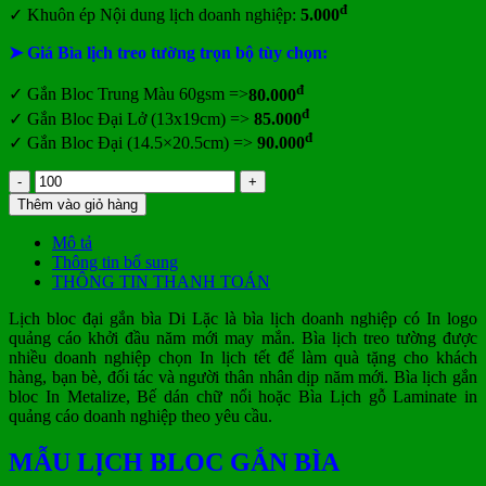
đ
✓
Khuôn ép Nội dung lịch doanh nghiệp:
5.000
➤ Giá Bìa lịch treo tường trọn bộ tùy chọn:
đ
✓ Gắn
Bloc Trung Màu 60gsm =>
80.000
đ
✓ Gắn
Bloc Đại Lở (13x19cm) =>
85.000
đ
✓ Gắn Bloc Đại (14.5×20.5cm) =>
90.000
Lịch
bloc
Thêm vào giỏ hàng
đại
gắn
Mô tả
bìa
Thông tin bổ sung
Di
THÔNG TIN THANH TOÁN
Lặc
số
Lịch bloc đại gắn bìa Di Lặc là bìa lịch doanh nghiệp có In logo
lượng
quảng cáo khởi đầu năm mới may mắn. Bìa lịch treo tường được
nhiều doanh nghiệp chọn In lịch tết để làm quà tặng cho khách
hàng, bạn bè, đối tác và người thân nhân dịp năm mới. Bìa lịch gắn
bloc In Metalize, Bế dán chữ nổi hoặc Bìa Lịch gỗ Laminate in
quảng cáo doanh nghiệp theo yêu cầu.
MẪU LỊCH BLOC GẮN BÌA