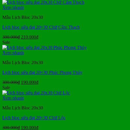
là:
tại
300.000₫.
là:
Xem nhanh
190.000₫.
Mẫu Lịch Bloc 20x30
Lịch bloc siêu đại 20×30 Chữ Cẩm Thạch
Giá
Giá
300.000
₫
210.000
₫
gốc
hiện
Sale
là:
tại
300.000₫.
là:
Xem nhanh
210.000₫.
Mẫu Lịch Bloc 20x30
Lịch bloc siêu đại 20×30 Phúc Phong Thủy
Giá
Giá
300.000
₫
190.000
₫
gốc
hiện
Sale
là:
tại
300.000₫.
là:
Xem nhanh
190.000₫.
Mẫu Lịch Bloc 20x30
Lịch bloc siêu đại 20×30 Chữ Lộc
Giá
Giá
300.000
₫
190.000
₫