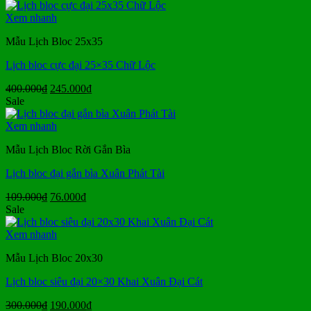
là:
tại
250.000₫.
là:
Xem nhanh
170.000₫.
Mẫu Lịch Bloc 25x35
Lịch bloc cực đại 25×35 Chữ Lộc
Giá
Giá
400.000
₫
245.000
₫
gốc
hiện
Sale
là:
tại
400.000₫.
là:
Xem nhanh
245.000₫.
Mẫu Lịch Bloc Rời Gắn Bìa
Lịch bloc đại gắn bìa Xuân Phát Tài
Giá
Giá
109.000
₫
76.000
₫
gốc
hiện
Sale
là:
tại
109.000₫.
là:
Xem nhanh
76.000₫.
Mẫu Lịch Bloc 20x30
Lịch bloc siêu đại 20×30 Khai Xuân Đại Cát
Giá
Giá
300.000
₫
190.000
₫