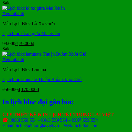
gốc
hiện
Sale
là:
tại
300.000₫.
là:
Xem nhanh
190.000₫.
Mẫu Lịch Bloc Lò Xo Giữa
Lịch bloc lò xo giữa Mai Xuân
Giá
Giá
99.000
₫
79.000
₫
gốc
hiện
Sale
là:
tại
99.000₫.
là:
Xem nhanh
79.000₫.
Mẫu Lịch Bloc Lamina
Lịch bloc laminate Thuận Buồm Xuôi Gió
Giá
Giá
250.000
₫
170.000
₫
gốc
hiện
là:
tại
In lịch bloc đại gắn bìa:
250.000₫.
là:
170.000₫.
CTY THIẾT KẾ & IN LỊCH TẾT TƯƠNG LAI VIỆT
☎
: 0983 559 554 – 0913 559 554 – 0937 559 554
Email: lichtet@tuonglaiviet.vn – Web: lichbloc.com