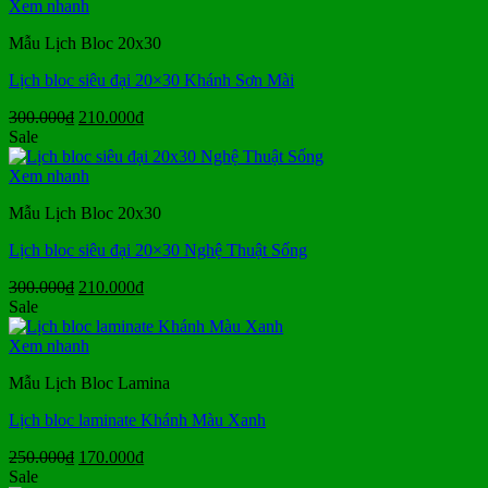
109.000₫.
là:
Xem nhanh
76.000₫.
Mẫu Lịch Bloc 20x30
Lịch bloc siêu đại 20×30 Khánh Sơn Mài
Giá
Giá
300.000
₫
210.000
₫
gốc
hiện
Sale
là:
tại
300.000₫.
là:
Xem nhanh
210.000₫.
Mẫu Lịch Bloc 20x30
Lịch bloc siêu đại 20×30 Nghệ Thuật Sống
Giá
Giá
300.000
₫
210.000
₫
gốc
hiện
Sale
là:
tại
300.000₫.
là:
Xem nhanh
210.000₫.
Mẫu Lịch Bloc Lamina
Lịch bloc laminate Khánh Màu Xanh
Giá
Giá
250.000
₫
170.000
₫
gốc
hiện
Sale