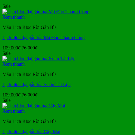
Sale
Xem nhanh
Mẫu Lịch Bloc Rời Gắn Bìa
Lịch bloc đại gắn bìa Mã Đáo Thành Công
Giá
Giá
109.000
₫
76.000
₫
gốc
hiện
Sale
là:
tại
109.000₫.
là:
Xem nhanh
76.000₫.
Mẫu Lịch Bloc Rời Gắn Bìa
Lịch bloc đại gắn bìa Xuân Tài Lộc
Giá
Giá
109.000
₫
76.000
₫
gốc
hiện
Sale
là:
tại
109.000₫.
là:
Xem nhanh
76.000₫.
Mẫu Lịch Bloc Rời Gắn Bìa
Lịch bloc đại gắn bìa Cây Mai