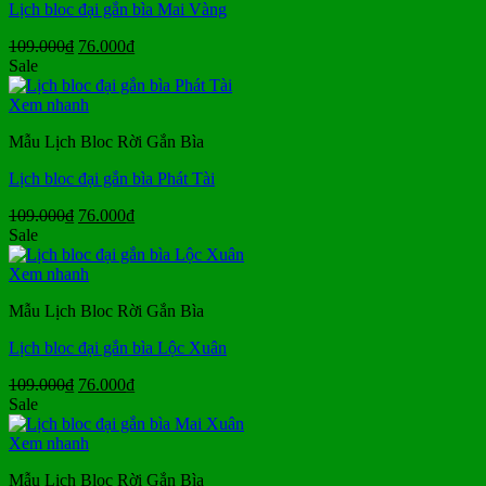
Lịch bloc đại gắn bìa Mai Vàng
Giá
Giá
109.000
₫
76.000
₫
gốc
hiện
Sale
là:
tại
109.000₫.
là:
Xem nhanh
76.000₫.
Mẫu Lịch Bloc Rời Gắn Bìa
Lịch bloc đại gắn bìa Phát Tài
Giá
Giá
109.000
₫
76.000
₫
gốc
hiện
Sale
là:
tại
109.000₫.
là:
Xem nhanh
76.000₫.
Mẫu Lịch Bloc Rời Gắn Bìa
Lịch bloc đại gắn bìa Lộc Xuân
Giá
Giá
109.000
₫
76.000
₫
gốc
hiện
Sale
là:
tại
109.000₫.
là:
Xem nhanh
76.000₫.
Mẫu Lịch Bloc Rời Gắn Bìa