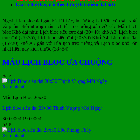
Giá có thể thay đổi theo từng thời điểm đặt lịch
Ngoài Lịch bloc đại gắn bìa Di Lặc, In Tương Lai Việt còn sản xuất
và phân phối những mẫu lịch tết treo tường gắn với các Mẫu Lịch
bloc Khổ đại như: Lịch bloc siêu cực đại (30×40) khổ A3, Lịch bloc
cực đại (25×35), Lịch bloc siêu đại (20×30) Khổ A4, Lịch bloc đại
(15×20) khổ A5 gắn với Bìa lịch treo tường và Lịch bloc khổ lớn
nhất hiện nay kích thước (38×54).
MẪU LỊCH BLOC ƯA CHUỘNG
Sale
Xem nhanh
Mẫu Lịch Bloc 20x30
Lịch bloc siêu đại 20×30 Thịnh Vượng Mỗi Ngày
Giá
Giá
300.000
₫
190.000
₫
gốc
hiện
Sale
là:
tại
300.000₫.
là:
Xem nhanh