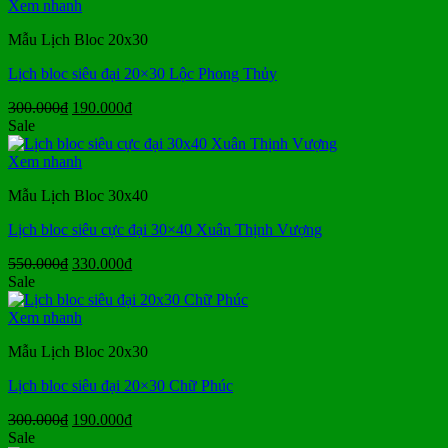
300.000₫.
là:
Xem nhanh
210.000₫.
Mẫu Lịch Bloc 20x30
Lịch bloc siêu đại 20×30 Lộc Phong Thủy
Giá
Giá
300.000
₫
190.000
₫
gốc
hiện
Sale
là:
tại
300.000₫.
là:
Xem nhanh
190.000₫.
Mẫu Lịch Bloc 30x40
Lịch bloc siêu cực đại 30×40 Xuân Thịnh Vượng
Giá
Giá
550.000
₫
330.000
₫
gốc
hiện
Sale
là:
tại
550.000₫.
là:
Xem nhanh
330.000₫.
Mẫu Lịch Bloc 20x30
Lịch bloc siêu đại 20×30 Chữ Phúc
Giá
Giá
300.000
₫
190.000
₫
gốc
hiện
Sale