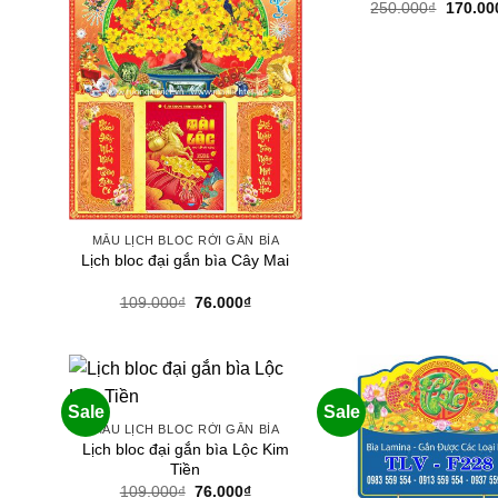
Giá
250.000
₫
170.00
gốc
là:
250.00
MẪU LỊCH BLOC RỜI GẮN BÌA
Lịch bloc đại gắn bìa Cây Mai
Giá
Giá
109.000
₫
76.000
₫
gốc
hiện
là:
tại
109.000₫.
là:
76.000₫.
Sale
Sale
MẪU LỊCH BLOC RỜI GẮN BÌA
Lịch bloc đại gắn bìa Lộc Kim
Tiền
Giá
Giá
109.000
₫
76.000
₫