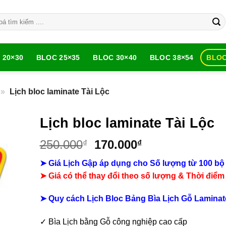
 20×30
BLOC 25×35
BLOC 30×40
BLOC 38×54
BLOC
»
Lịch bloc laminate Tài Lộc
Lịch bloc laminate Tài Lộc
Giá
Giá
250.000
170.000
₫
₫
gốc
hiện
➤ Giá Lịch Gập áp dụng cho Số lượng từ 100 bộ
là:
tại
➤ Giá có thể thay đổi theo số lượng & Thời điểm
250.000₫.
là:
170.000₫.
➤ Quy cách Lịch Bloc Bảng Bìa Lịch Gỗ Laminat
✓ Bìa Lịch bằng Gỗ công nghiệp cao cấp