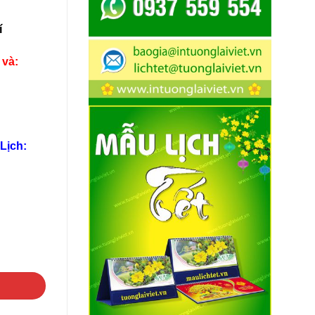
í
 và:
Lịch: