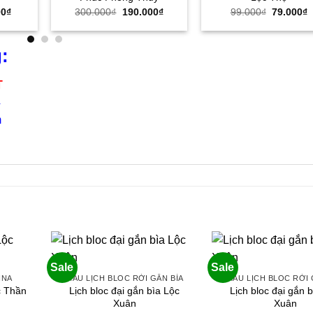
Giá
Giá
Giá
Giá
G
00
₫
300.000
₫
190.000
₫
99.000
₫
79.000
₫
hiện
gốc
hiện
gốc
h
tại
là:
tại
là:
t
00₫.
là:
300.000₫.
là:
99.000₫.
l
76.000₫.
190.000₫.
7
:
T
4
m
Sale
Sale
INA
MẪU LỊCH BLOC RỜI GẮN BÌA
MẪU LỊCH BLOC RỜI 
c Thần
Lịch bloc đại gắn bìa Lộc
Lịch bloc đại gắn 
Xuân
Xuân