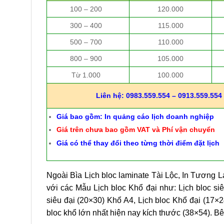
100 – 200
120.000
300 – 400
115.000
500 – 700
110.000
800 – 900
105.000
Từ 1.000
100.000
Liên hệ: 0983.559.554 – 0913.559.554 
Giá bao gồm: In quảng cáo lịch doanh nghiệp
Giá trên chưa bao gồm VAT và Phí vận chuyển
Giá có thể thay đổi theo từng thời điểm đặt lịch
Ngoài Bìa Lịch bloc laminate Tài Lộc, In Tương L
với các Mẫu Lịch bloc Khổ đại như: Lịch bloc siê
siêu đại (20×30) Khổ A4, Lịch bloc Khổ đại (17×24
bloc khổ lớn nhất hiện nay kích thước (38×54). B