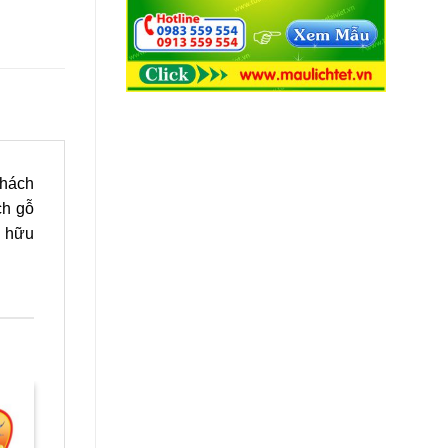
khách
ch gỗ
à hữu