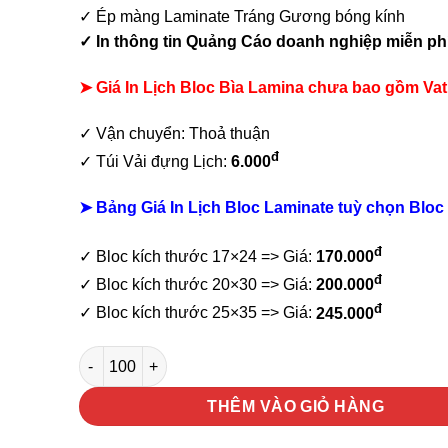
✓ Ép màng Laminate Tráng Gương bóng kính
✓ In thông tin Quảng Cáo doanh nghiệp
miễn ph
➤ Giá In Lịch Bloc Bìa Lamina chưa bao gồm
Vat
✓ Vận chuyển: Thoả thuận
đ
✓ Túi Vải đựng Lịch:
6.000
➤ Bảng Giá In Lịch Bloc Laminate tuỳ chọn Bloc 
đ
✓ Bloc kích thước 17×24 => Giá:
170.000
đ
✓ Bloc kích thước 20×30 => Giá:
200.000
đ
✓ Bloc kích thước 25×35 => Giá:
245.000
Lịch bloc laminate Tài Lộc số lượng
THÊM VÀO GIỎ HÀNG