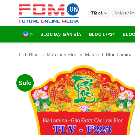
Bỏ
Tìm
qua
kiếm:
nội
dung
>
BLOC ĐẠI GẮN BÌA
BLOC 17×24
BLOC
Lịch Bloc
»
Mẫu Lịch Bloc
»
Mẫu Lịch Bloc Lamina
Sale