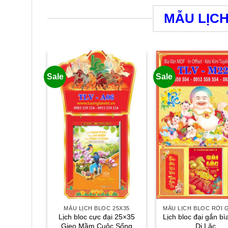
MẪU LỊC
Sale
Sale
I GẮN BÌA
gắn bìa
 Thọ
á
Giá
.000
₫
c
hiện
tại
9.000₫.
là:
76.000₫.
MẪU LỊCH BLOC 25X35
MẪU LỊCH BLOC RỜI 
Lịch bloc cực đại 25×35
Lịch bloc đại gắn b
Gieo Mầm Cuộc Sống
Di Lặc