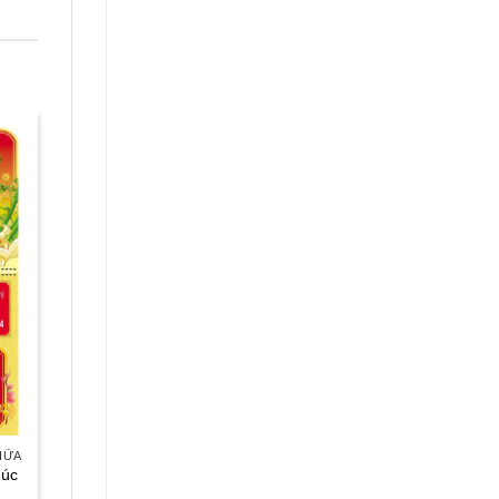
IỮA
húc