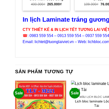
Giá
Giá
Giá
400.000
₫
265.000
₫
109.000
₫
76.0
gốc
hiện
gốc
là:
tại
là:
400.000₫.
là:
109.0
265.000₫.
In lịch Laminate tráng gương
CTY THIẾT KẾ & IN LỊCH TẾT TƯƠNG LAI VIỆ
☎
: 0983 559 554 – 0913 559 554 – 0937 559 55
Email: lichtet@tuonglaiviet.vn – Web: lichbloc.co
SẢN PHẨM TƯƠNG TỰ
Sale
Sale
MẪU LỊCH BLOC LAM
Lịch bloc laminate Lộ
Tài