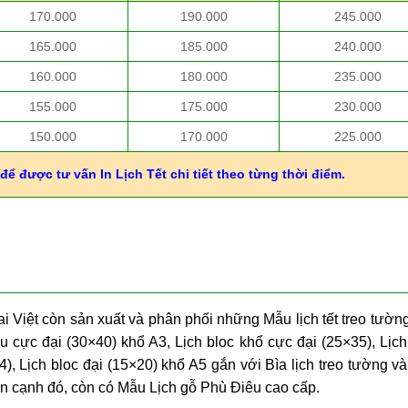
170.000
190.000
245.000
165.000
185.000
240.000
160.000
180.000
235.000
155.000
175.000
230.000
150.000
170.000
225.000
để được tư vấn In Lịch Tết chi tiết theo từng thời điểm.
ai Việt còn sản xuất và phân phối những Mẫu lịch tết treo tườn
u cực đại (30×40) khổ A3, Lịch bloc khổ cực đại (25×35), Lịch
), Lịch bloc đại (15×20) khổ A5 gắn với Bìa lịch treo tường và
ên cạnh đó, còn có Mẫu Lịch gỗ Phù Điêu cao cấp.