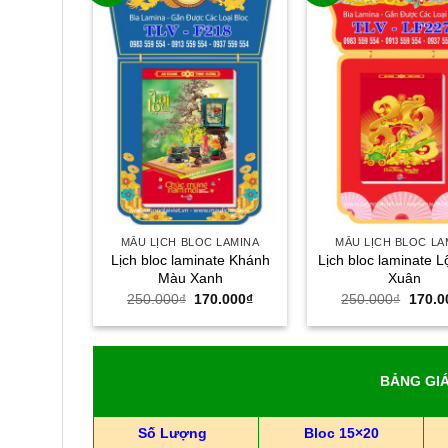
 LAMINA
MẪU LỊCH BLOC LAMINA
MẪU LỊCH BLOC LA
Lịch bloc laminate Khánh
Lịch bloc laminate L
te Tài Lộc
Màu Xanh
Xuân
á
Giá
Giá
Giá
Giá
0.000
₫
250.000
₫
170.000
₫
250.000
₫
170.0
c
hiện
gốc
hiện
gốc
tại
là:
tại
là:
0.000₫.
là:
250.000₫.
là:
250.0
170.000₫.
170.000₫.
BẢNG GIÁ
Số Lượng
Bloc 15×20