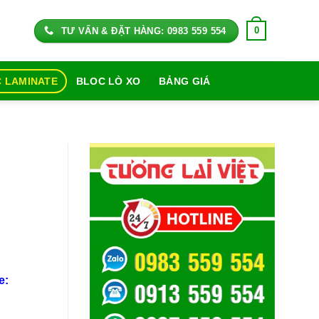
0
TƯ VẤN & ĐẶT HÀNG: 0983 559 554
 LAMINATE
BLOC LÒ XO
BẢNG GIÁ
e: