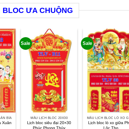
H BLOC ƯA CHUỘNG
Sale
Sale
GẮN BÌA
MẪU LỊCH BLOC 20X30
MẪU LỊCH BLOC LÒ XO G
ìa Xuân
Lịch bloc siêu đại 20×30
Lịch bloc lò xo giữa P
Phúc Phong Thủy
Lộc Thọ