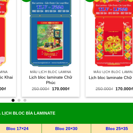
MINA
MẪU LỊCH BLOC LAMINA
MẪU LỊCH BLOC LAMIN
ộc Khai
Lịch bloc laminate Chữ
Lịch bloc laminate Chữ
Phúc
Giá
Giá
Giá
Giá
00
₫
250.000
₫
170.000
₫
250.000
₫
170.000
hiện
gốc
hiện
gốc
tại
là:
tại
là:
00₫.
là:
250.000₫.
là:
250.000₫
170.000₫.
170.000₫.
 LỊCH BLOC BÌA LAMINATE
Bloc 17×24
Bloc 20×30
Bloc 25×35